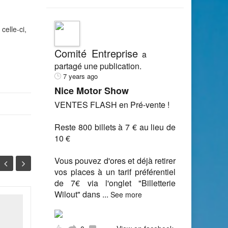
celle-ci,
Comité Entreprise
a
partagé une publication.
7 years ago
Nice Motor Show
VENTES FLASH en Pré-vente !
Reste 800 billets à 7 € au lieu de
10 €
Vous pouvez d'ores et déjà retirer
vos places à un tarif préférentiel
de 7€ via l'onglet "Billetterie
Wilout" dans
...
See more
JORF n°0211 du 12
12
11
septembre 2014