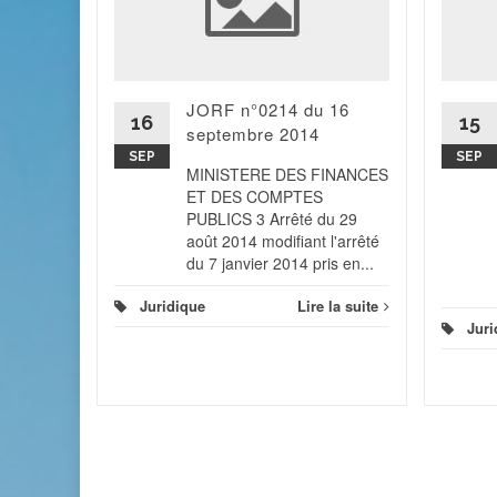
JORF n°0214 du 16
 du 26
16
15
élégation
septembre 2014
SEP
SEP
MINISTERE DES FINANCES
ET DES COMPTES
 la suite
PUBLICS 3 Arrêté du 29
août 2014 modifiant l'arrêté
du 7 janvier 2014 pris en...
Juridique
Lire la suite
Juri