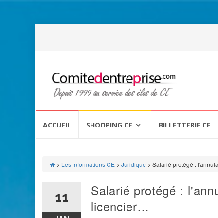
Aller
au
ACCUEIL
SHOOPING CE
BILLETTERIE CE
contenu
>
Les informations CE
>
Juridique
>
Salarié protégé : l'annul
Salarié protégé : l'ann
11
licencier…