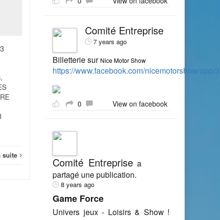
0
View on facebook
SEP
SEP
MINISTERE DES AFFAIRES
ETRANGERES ET DU
Comité Entreprise
DEVELOPPEMENT
INTERNATIONAL 5 Arrêté
7 years ago
13
du 26 août 2014 portant
délégation de signature...
Billetterie sur
Nice Motor Show
https://www.facebook.com/nicemotorshow/app
,
Juridique
Lire la suite
ES
Jurid
ERE
0
View on facebook
U
a suite
Comité Entreprise
a
partagé une publication.
8 years ago
Game Force
Univers jeux - Loisirs & Show !