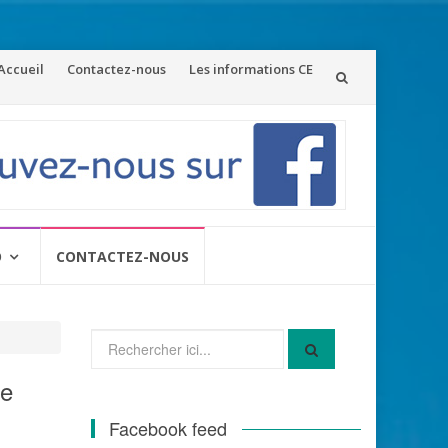
ler
Accueil
Contactez-nous
Les informations CE
u
ontenu
O
CONTACTEZ-NOUS
Recherche
pour
:
de
Facebook feed