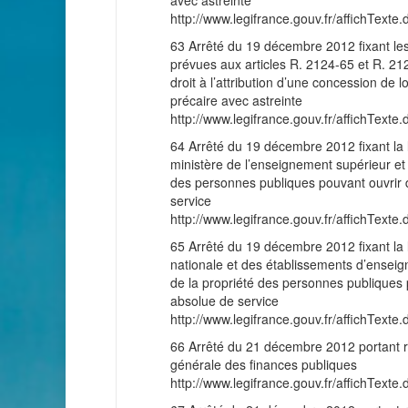
avec astreinte
http://www.legifrance.gouv.fr/affichT
63 Arrêté du 19 décembre 2012 fixant les
prévues aux articles R. 2124-65 et R. 21
droit à l’attribution d’une concession de
précaire avec astreinte
http://www.legifrance.gouv.fr/affichT
64 Arrêté du 19 décembre 2012 fixant la 
ministère de l’enseignement supérieur et 
des personnes publiques pouvant ouvrir d
service
http://www.legifrance.gouv.fr/affichT
65 Arrêté du 19 décembre 2012 fixant la l
nationale et des établissements d’enseign
de la propriété des personnes publiques p
absolue de service
http://www.legifrance.gouv.fr/affichT
66 Arrêté du 21 décembre 2012 portant r
générale des finances publiques
http://www.legifrance.gouv.fr/affichT