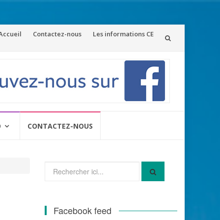
ler
Accueil
Contactez-nous
Les informations CE
u
ontenu
O
CONTACTEZ-NOUS
Recherche
pour
:
Facebook feed