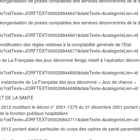
éorganisation de postes comptables des services déconcentrés de la d
exte.do?cidTexte=JORFTEXT000026844647&dateTexte=&categorieLien=id
éorganisation de postes comptables des services déconcentrés de la d
exte.do?cidTexte=JORFTEXT000026844661&dateTexte=&categorieLien=id
ification des règles relatives à la comptabilité générale de l’Etat
exte.do?cidTexte=JORFTEXT000026844677&dateTexte=&categorieLien=id
eu de La Française des jeux dénommé Amigo relatif à l’opération déno
exte.do?cidTexte=JORFTEXT000026844685&dateTexte=&categorieLien=id
rie instantanée de La Française des jeux dénommé « Jour de chance »
exte.do?cidTexte=JORFTEXT000026844688&dateTexte=&categorieLien=id
ET DE LA SANTE
2012 modifiant le décret n° 2001-1375 du 31 décembre 2001 portant s
e la fonction publique hospitalière
exte.do?cidTexte=JORFTEXT000026843711&dateTexte=&categorieLien=id
012 portant statut particulier du corps des cadres de santé paraméd