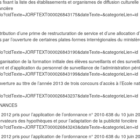
fixant la liste des établissements et organismes de diffusion culturelle 
ancière
exte.do?cidTexte=JORFTEXT000026843175&dateTexte=&categorieLien=id
ibution d’une prime de restructuration de service et d’une allocation d’
 par l’ouverture de certaines plates-formes interrégionales du ministèr
exte.do?cidTexte=JORFTEXT000026843190&dateTexte=&categorieLien=id
nisation de la formation initiale des élèves surveillants et des surveil
t et d’application du personnel de surveillance de l’administration péni
exte.do?cidTexte=JORFTEXT000026843199&dateTexte=&categorieLien=id
erture au titre de l’année 2013 de trois concours d’accès à l’Ecole na
exte.do?cidTexte=JORFTEXT000026843237&dateTexte=&categorieLien=id
INANCES
012 pris pour l’application de l’ordonnance n° 2010-638 du 10 juin 2
vateurs des hypothèques et pour l’adaptation de la publicité foncière
exte.do?cidTexte=JORFTEXT000026843243&dateTexte=&categorieLien=id
012 pris pour l’application de l’ordonnance n° 2010-638 du 10 juin 2