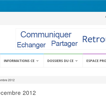
Al
a
c
INFORMATIONS CE
DOSSIERS DU CE
ESPACE PR
embre 2012
écembre 2012