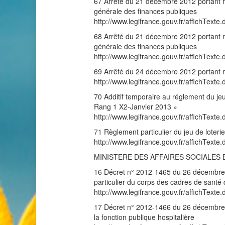
67 Arrêté du 21 décembre 2012 portant r
générale des finances publiques
http://www.legifrance.gouv.fr/affichT
68 Arrêté du 21 décembre 2012 portant r
générale des finances publiques
http://www.legifrance.gouv.fr/affichT
69 Arrêté du 24 décembre 2012 portant mod
http://www.legifrance.gouv.fr/affichT
70 Additif temporaire au réglement du j
Rang 1 X2-Janvier 2013 »
http://www.legifrance.gouv.fr/affichT
71 Règlement particulier du jeu de lote
http://www.legifrance.gouv.fr/affichT
MINISTERE DES AFFAIRES SOCIALES 
16 Décret n° 2012-1465 du 26 décembre 
particulier du corps des cadres de santé d
http://www.legifrance.gouv.fr/affichT
17 Décret n° 2012-1466 du 26 décembre 2
la fonction publique hospitalière