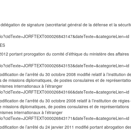
élégation de signature (secrétariat général de la défense et la sécurit
exte.do?cidTexte=JORFTEXT000026843147&dateTexte=&categorieLien=id
RES
12 portant prorogation du comité d’éthique du ministère des affaires
exte.do?cidTexte=JORFTEXT000026843153&dateTexte=&categorieLien=id
ication de l’arrêté du 30 octobre 2008 modifié relatif à l’institution d
s de missions diplomatiques, de postes consulaires et de représentati
ismes internationaux à l’étranger
exte.do?cidTexte=JORFTEXT000026843166&dateTexte=&categorieLien=id
ication de l’arrêté du 30 octobre 2008 relatif à l’institution de régies
e missions diplomatiques, de postes consulaires et de représentations
ismes internationaux à l’étranger
exte.do?cidTexte=JORFTEXT000026843171&dateTexte=&categorieLien=id
ification de l’arrêté du 24 janvier 2011 modifié portant abrogation de