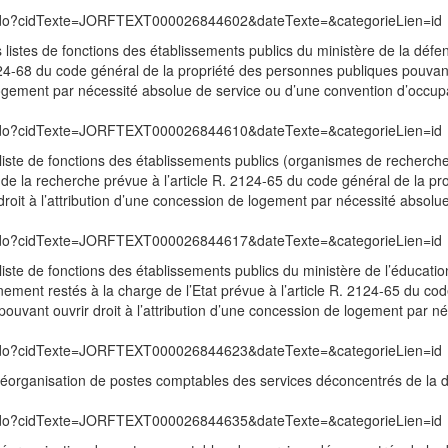
exte.do?cidTexte=JORFTEXT000026844602&dateTexte=&categorieLien=id
 listes de fonctions des établissements publics du ministère de la défe
24-68 du code général de la propriété des personnes publiques pouvant
 logement par nécessité absolue de service ou d’une convention d’occup
exte.do?cidTexte=JORFTEXT000026844610&dateTexte=&categorieLien=id
liste de fonctions des établissements publics (organismes de recherch
de la recherche prévue à l’article R. 2124-65 du code général de la pr
roit à l’attribution d’une concession de logement par nécessité absolu
exte.do?cidTexte=JORFTEXT000026844617&dateTexte=&categorieLien=id
iste de fonctions des établissements publics du ministère de l’éducatio
ement restés à la charge de l’Etat prévue à l’article R. 2124-65 du co
ouvant ouvrir droit à l’attribution d’une concession de logement par né
exte.do?cidTexte=JORFTEXT000026844623&dateTexte=&categorieLien=id
éorganisation de postes comptables des services déconcentrés de la d
exte.do?cidTexte=JORFTEXT000026844635&dateTexte=&categorieLien=id