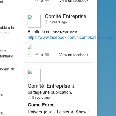
0
View on facebook
et
Comité Entreprise
7 years ago
aide à la
Billetterie sur
Nice Motor Show
e de la
https://www.facebook.com/nicemotorshow/app
lants
0
View on facebook
tentiaire
tionale de
Comité Entreprise
a
partagé une publication.
010
8 years ago
Game Force
Univers jeux - Loisirs & Show !
010