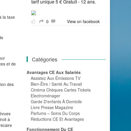
tarif unique 5 € Gratuit - 12 ans.
 la taxe
0
View on facebook
de
our
Catégories
ces et de
Avantages CE Aux Salariés
Assistez Aux Émissions TV
Bien-Être / Santé Au Travail
tion des
Cinéma Chèques Cartes Tickets
Electroménager
Garde D'enfants À Domicile
Livre Presse Magazine
Parfums – Soins Du Corps
révues
Réductions CE Et Avantages
roit à
récaire
Fonctionnement Du CE