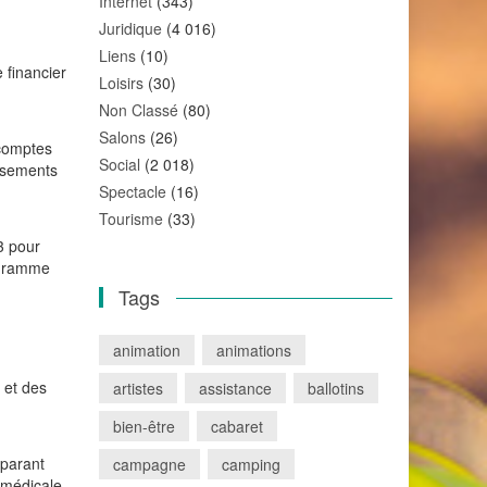
Internet
(343)
Juridique
(4 016)
Liens
(10)
 financier
Loisirs
(30)
Non Classé
(80)
Salons
(26)
 comptes
Social
(2 018)
issements
Spectacle
(16)
Tourisme
(33)
3 pour
rogramme
Tags
animation
animations
 et des
artistes
assistance
ballotins
bien-être
cabaret
éparant
campagne
camping
 médicale,