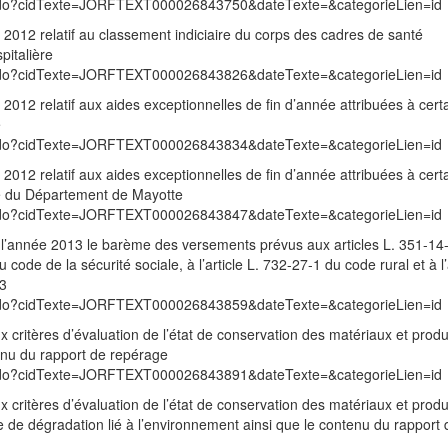
exte.do?cidTexte=JORFTEXT000026843750&dateTexte=&categorieLien=id
012 relatif au classement indiciaire du corps des cadres de santé
pitalière
exte.do?cidTexte=JORFTEXT000026843826&dateTexte=&categorieLien=id
12 relatif aux aides exceptionnelles de fin d’année attribuées à cert
e
exte.do?cidTexte=JORFTEXT000026843834&dateTexte=&categorieLien=id
12 relatif aux aides exceptionnelles de fin d’année attribuées à cert
ive du Département de Mayotte
exte.do?cidTexte=JORFTEXT000026843847&dateTexte=&categorieLien=id
 l’année 2013 le barème des versements prévus aux articles L. 351-14-
code de la sécurité sociale, à l’article L. 732-27-1 du code rural et à l’
73
exte.do?cidTexte=JORFTEXT000026843859&dateTexte=&categorieLien=id
 critères d’évaluation de l’état de conservation des matériaux et produi
tenu du rapport de repérage
exte.do?cidTexte=JORFTEXT000026843891&dateTexte=&categorieLien=id
 critères d’évaluation de l’état de conservation des matériaux et produi
ue de dégradation lié à l’environnement ainsi que le contenu du rapport 