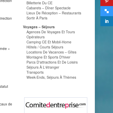
irection
Billetterie Du CE
Cabarets – Dîner Spectacle
Lieux De Réception – Restaurants
Sortir À Paris
irection
Voyages – Séjours
Agences De Voyages Et Tours
Opérateurs
Camping CE Et Mobil-Home
Hôtels / Courts Séjours
mmée «
Locations De Vacances – Gîtes
Montagne Et Sports D'hiver
Parcs D'attractions Et De Loisirs
Séjours À L'étranger
Transports
Week-Ends, Séjours À Thèmes
tatut
icaux de