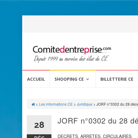
Aller
au
ACCUEIL
SHOOPING CE
BILLETTERIE CE
contenu
>
Les informations CE
>
Juridique
>
JORF n°0302 du 28 déc
JORF n°0302 du 28 d
28
DECRETS, ARRETES, CIRCULAIRES