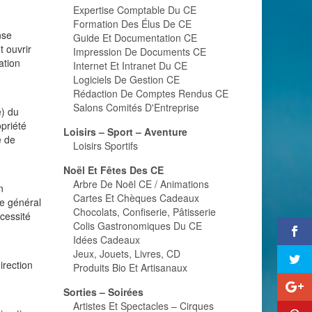
Expertise Comptable Du CE
Formation Des Élus De CE
nse
Guide Et Documentation CE
 ouvrir
Impression De Documents CE
ation
Internet Et Intranet Du CE
Logiciels De Gestion CE
Rédaction De Comptes Rendus CE
Salons Comités D'Entreprise
e) du
opriété
Loisirs – Sport – Aventure
e de
Loisirs Sportifs
Noël Et Fêtes Des CE
Arbre De Noël CE / Animations
n
Cartes Et Chèques Cadeaux
de général
Chocolats, Confiserie, Pâtisserie
cessité
Colis Gastronomiques Du CE
Idées Cadeaux
Jeux, Jouets, Livres, CD
irection
Produits Bio Et Artisanaux
Sorties – Soirées
Artistes Et Spectacles – Cirques