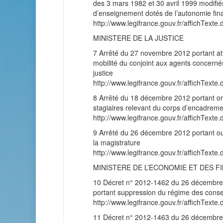
des 3 mars 1982 et 30 avril 1999 modifiés 
d’enseignement dotés de l’autonomie fin
http://www.legifrance.gouv.fr/affichT
MINISTERE DE LA JUSTICE
7 Arrêté du 27 novembre 2012 portant attr
mobilité du conjoint aux agents concernés
justice
http://www.legifrance.gouv.fr/affichT
8 Arrêté du 18 décembre 2012 portant orga
stagiaires relevant du corps d’encadremen
http://www.legifrance.gouv.fr/affichT
9 Arrêté du 26 décembre 2012 portant ouv
la magistrature
http://www.legifrance.gouv.fr/affichT
MINISTERE DE L’ECONOMIE ET DES F
10 Décret n° 2012-1462 du 26 décembre 2
portant suppression du régime des conser
http://www.legifrance.gouv.fr/affichT
11 Décret n° 2012-1463 du 26 décembre 2