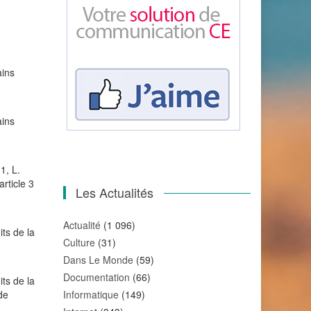
ains
ains
1, L.
article 3
Les Actualités
Actualité
(1 096)
ts de la
Culture
(31)
Dans Le Monde
(59)
Documentation
(66)
ts de la
de
Informatique
(149)