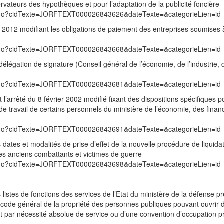
vateurs des hypothèques et pour l’adaptation de la publicité foncière
exte.do?cidTexte=JORFTEXT000026843626&dateTexte=&categorieLien=id
012 modifiant les obligations de paiement des entreprises soumises à
exte.do?cidTexte=JORFTEXT000026843668&dateTexte=&categorieLien=id
légation de signature (Conseil général de l’économie, de l’industrie, 
exte.do?cidTexte=JORFTEXT000026843681&dateTexte=&categorieLien=id
’arrêté du 8 février 2002 modifié fixant des dispositions spécifiques p
e travail de certains personnels du ministère de l’économie, des finan
exte.do?cidTexte=JORFTEXT000026843691&dateTexte=&categorieLien=id
dates et modalités de prise d’effet de la nouvelle procédure de liquida
 des anciens combattants et victimes de guerre
exte.do?cidTexte=JORFTEXT000026843698&dateTexte=&categorieLien=id
listes de fonctions des services de l’Etat du ministère de la défense p
 code général de la propriété des personnes publiques pouvant ouvrir d
nt par nécessité absolue de service ou d’une convention d’occupation p