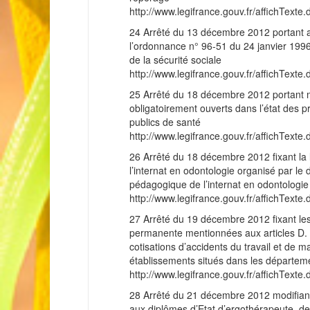
http://www.legifrance.gouv.fr/affichT
24 Arrêté du 13 décembre 2012 portant ap
l’ordonnance n° 96-51 du 24 janvier 1996 
de la sécurité sociale
http://www.legifrance.gouv.fr/affichT
25 Arrêté du 18 décembre 2012 portant m
obligatoirement ouverts dans l’état des p
publics de santé
http://www.legifrance.gouv.fr/affichT
26 Arrêté du 18 décembre 2012 fixant la l
l’internat en odontologie organisé par l
pédagogique de l’internat en odontologie
http://www.legifrance.gouv.fr/affichT
27 Arrêté du 19 décembre 2012 fixant les
permanente mentionnées aux articles D. 2
cotisations d’accidents du travail et de 
établissements situés dans les départem
http://www.legifrance.gouv.fr/affichT
28 Arrêté du 21 décembre 2012 modifiant 
aux diplômes d’Etat d’ergothérapeute, de 