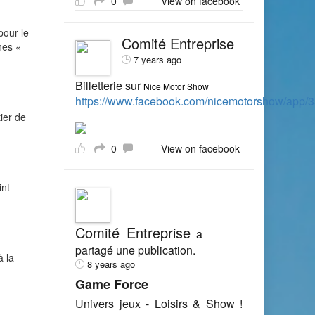
0
View on facebook
pour le
Comité Entreprise
nes «
7 years ago
Billetterie sur
Nice Motor Show
https://www.facebook.com/nicemotorshow/app
ier de
0
View on facebook
int
Comité Entreprise
a
partagé une publication.
à la
8 years ago
Game Force
Univers jeux - Loisirs & Show !