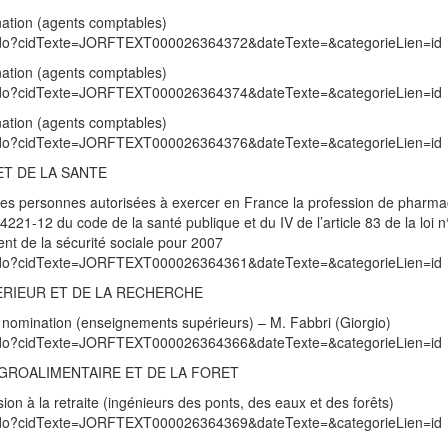
ination (agents comptables)
exte.do?cidTexte=JORFTEXT000026364372&dateTexte=&categorieLien=id
ination (agents comptables)
exte.do?cidTexte=JORFTEXT000026364374&dateTexte=&categorieLien=id
ination (agents comptables)
exte.do?cidTexte=JORFTEXT000026364376&dateTexte=&categorieLien=id
ET DE LA SANTE
e des personnes autorisées à exercer en France la profession de pharma
. 4221-12 du code de la santé publique et du IV de l’article 83 de la loi 
t de la sécurité sociale pour 2007
exte.do?cidTexte=JORFTEXT000026364361&dateTexte=&categorieLien=id
ERIEUR ET DE LA RECHERCHE
nomination (enseignements supérieurs) – M. Fabbri (Giorgio)
exte.do?cidTexte=JORFTEXT000026364366&dateTexte=&categorieLien=id
’AGROALIMENTAIRE ET DE LA FORET
on à la retraite (ingénieurs des ponts, des eaux et des forêts)
exte.do?cidTexte=JORFTEXT000026364369&dateTexte=&categorieLien=id