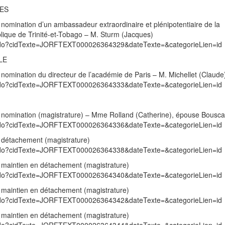
RES
nomination d’un ambassadeur extraordinaire et plénipotentiaire de la
lique de Trinité-et-Tobago – M. Sturm (Jacques)
exte.do?cidTexte=JORFTEXT000026364329&dateTexte=&categorieLien=id
LE
nomination du directeur de l’académie de Paris – M. Michellet (Claude
exte.do?cidTexte=JORFTEXT000026364333&dateTexte=&categorieLien=id
 nomination (magistrature) – Mme Rolland (Catherine), épouse Bousca
exte.do?cidTexte=JORFTEXT000026364336&dateTexte=&categorieLien=id
 détachement (magistrature)
exte.do?cidTexte=JORFTEXT000026364338&dateTexte=&categorieLien=id
 maintien en détachement (magistrature)
exte.do?cidTexte=JORFTEXT000026364340&dateTexte=&categorieLien=id
 maintien en détachement (magistrature)
exte.do?cidTexte=JORFTEXT000026364342&dateTexte=&categorieLien=id
 maintien en détachement (magistrature)