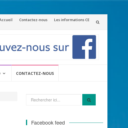
ler
Accueil
Contactez-nous
Les informations CE
u
ontenu
O
CONTACTEZ-NOUS
Recherche
pour
:
Facebook feed