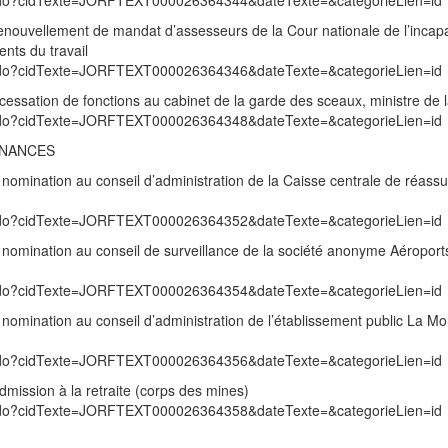
exte.do?cidTexte=JORFTEXT000026364344&dateTexte=&categorieLien=id
enouvellement de mandat d’assesseurs de la Cour nationale de l’incapa
ents du travail
exte.do?cidTexte=JORFTEXT000026364346&dateTexte=&categorieLien=id
essation de fonctions au cabinet de la garde des sceaux, ministre de la
exte.do?cidTexte=JORFTEXT000026364348&dateTexte=&categorieLien=id
INANCES
nomination au conseil d’administration de la Caisse centrale de réass
exte.do?cidTexte=JORFTEXT000026364352&dateTexte=&categorieLien=id
nomination au conseil de surveillance de la société anonyme Aéroports
exte.do?cidTexte=JORFTEXT000026364354&dateTexte=&categorieLien=id
omination au conseil d’administration de l’établissement public La M
exte.do?cidTexte=JORFTEXT000026364356&dateTexte=&categorieLien=id
mission à la retraite (corps des mines)
exte.do?cidTexte=JORFTEXT000026364358&dateTexte=&categorieLien=id