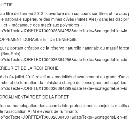
DUCTIF
u titre de l’année 2013 l’ouverture d’un concours sur titres et travaux 
le nationale supérieure des mines d’Alès (mines Alès) dans les discipli
 » et « mécanique des matériaux polymères »
exte.do?cidTexte=JORFTEXT000026364253&dateTexte=&categorieLien=id
LOPPEMENT DURABLE ET DE L’ENERGIE
12 portant création de la réserve naturelle nationale du massif forest
 (Bas-Rhin)
exte.do?cidTexte=JORFTEXT000026364256&dateTexte=&categorieLien=id
ERIEUR ET DE LA RECHERCHE
té du 24 juillet 2012 relatif aux modalités d’avancement au grade d’adjo
erche et de formation du ministère chargé de l’enseignement supérieur
exte.do?cidTexte=JORFTEXT000026364299&dateTexte=&categorieLien=id
’AGROALIMENTAIRE ET DE LA FORET
on ou homologation des accords interprofessionnels conjoints relatifs 
t de l’association ATM éleveurs de ruminants
exte.do?cidTexte=JORFTEXT000026364307&dateTexte=&categorieLien=id