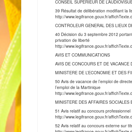
CONSEIL SUPERIEUR DE L’AUDIOVISU
39 Résultat de délibération modifiant la 
http://www.legifrance.gouv.fr/affichT
CONTROLEUR GENERAL DES LIEUX DE
40 Décision du 3 septembre 2012 portant 
privation de liberté
http://www.legifrance.gouv.fr/affichT
AVIS ET COMMUNICATIONS
AVIS DE CONCOURS ET DE VACANCE 
MINISTERE DE L’ECONOMIE ET DES F
50 Avis de vacance de l’emploi de direct
l’emploi de la Martinique
http://www.legifrance.gouv.fr/affichT
MINISTERE DES AFFAIRES SOCIALES 
51 Avis relatif au concours professionnel
http://www.legifrance.gouv.fr/affichT
52 Avis relatif au concours externe sur ti
http://www.legifrance.gouv.fr/affichT