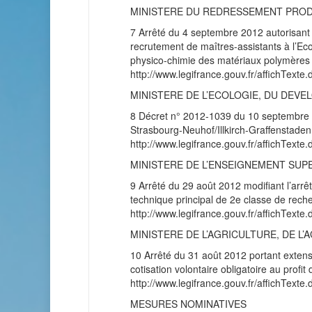
MINISTERE DU REDRESSEMENT PRO
7 Arrêté du 4 septembre 2012 autorisant a
recrutement de maîtres-assistants à l’Eco
physico-chimie des matériaux polymères
http://www.legifrance.gouv.fr/affichT
MINISTERE DE L’ECOLOGIE, DU DEVE
8 Décret n° 2012-1039 du 10 septembre 20
Strasbourg-Neuhof/Illkirch-Graffenstaden
http://www.legifrance.gouv.fr/affichT
MINISTERE DE L’ENSEIGNEMENT SUP
9 Arrêté du 29 août 2012 modifiant l’arrê
technique principal de 2e classe de rech
http://www.legifrance.gouv.fr/affichT
MINISTERE DE L’AGRICULTURE, DE L
10 Arrêté du 31 août 2012 portant extensi
cotisation volontaire obligatoire au profi
http://www.legifrance.gouv.fr/affichT
MESURES NOMINATIVES