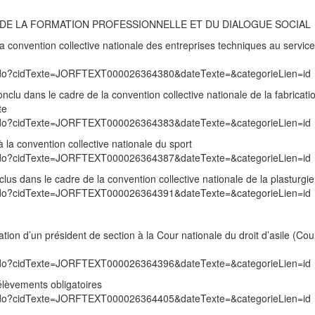
I, DE LA FORMATION PROFESSIONNELLE ET DU DIALOGUE SOCIAL
 la convention collective nationale des entreprises techniques au service
exte.do?cidTexte=JORFTEXT000026364380&dateTexte=&categorieLien=id
conclu dans le cadre de la convention collective nationale de la fabricati
te
exte.do?cidTexte=JORFTEXT000026364383&dateTexte=&categorieLien=id
à la convention collective nationale du sport
exte.do?cidTexte=JORFTEXT000026364387&dateTexte=&categorieLien=id
nclus dans le cadre de la convention collective nationale de la plasturgie
exte.do?cidTexte=JORFTEXT000026364391&dateTexte=&categorieLien=id
ion d’un président de section à la Cour nationale du droit d’asile (Cou
exte.do?cidTexte=JORFTEXT000026364396&dateTexte=&categorieLien=id
lèvements obligatoires
exte.do?cidTexte=JORFTEXT000026364405&dateTexte=&categorieLien=id