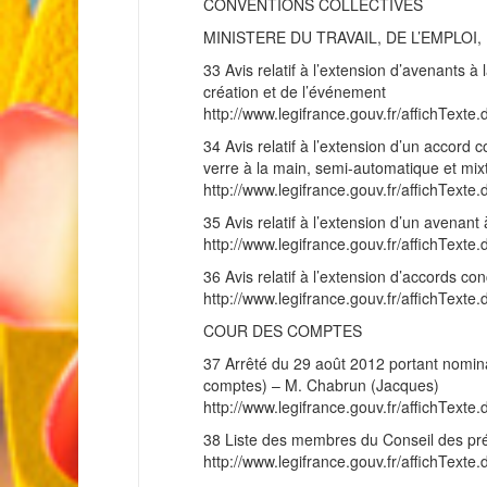
CONVENTIONS COLLECTIVES
MINISTERE DU TRAVAIL, DE L’EMPLO
33 Avis relatif à l’extension d’avenants à
création et de l’événement
http://www.legifrance.gouv.fr/affichT
34 Avis relatif à l’extension d’un accord 
verre à la main, semi-automatique et mix
http://www.legifrance.gouv.fr/affichT
35 Avis relatif à l’extension d’un avenant 
http://www.legifrance.gouv.fr/affichT
36 Avis relatif à l’extension d’accords co
http://www.legifrance.gouv.fr/affichT
COUR DES COMPTES
37 Arrêté du 29 août 2012 portant nominat
comptes) – M. Chabrun (Jacques)
http://www.legifrance.gouv.fr/affichT
38 Liste des membres du Conseil des pré
http://www.legifrance.gouv.fr/affichT