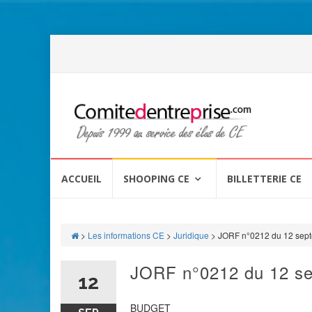
Aller
au
ACCUEIL
SHOOPING CE
BILLETTERIE CE
contenu
>
Les informations CE
>
Juridique
>
JORF n°0212 du 12 sep
JORF n°0212 du 12 s
12
BUDGET