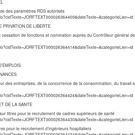
EL
liste des paramètres RDS autorisés
exte.do?cidTexte=JORFTEXT000026364409&dateTexte=&categorieLien=id
 PRIVATION DE LIBERTE
cessation de fonctions et nomination auprès du Contrôleur général de
exte.do?cidTexte=JORFTEXT000026364414&dateTexte=&categorieLien=id
D’EMPLOIS
INANCES
eur des entreprises, de la concurrence de la consommation, du travail e
exte.do?cidTexte=JORFTEXT000026364424&dateTexte=&categorieLien=id
ET DE LA SANTE
 sur titres pour le recrutement de cadres supérieurs de santé
exte.do?cidTexte=JORFTEXT000026364430&dateTexte=&categorieLien=id
tres pour le recrutement d’ingénieurs hospitaliers
exte.do?cidTexte=JORFTEXT000026364434&dateTexte=&categorieLien=id