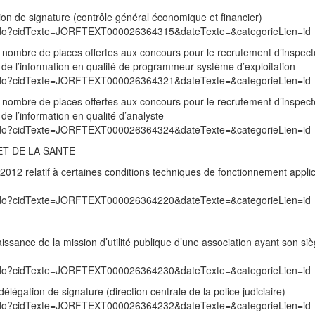
ion de signature (contrôle général économique et financier)
exte.do?cidTexte=JORFTEXT000026364315&dateTexte=&categorieLien=id
 nombre de places offertes aux concours pour le recrutement d’inspec
 de l’information en qualité de programmeur système d’exploitation
exte.do?cidTexte=JORFTEXT000026364321&dateTexte=&categorieLien=id
 nombre de places offertes aux concours pour le recrutement d’inspec
de l’information en qualité d’analyste
exte.do?cidTexte=JORFTEXT000026364324&dateTexte=&categorieLien=id
ET DE LA SANTE
12 relatif à certaines conditions techniques de fonctionnement appli
exte.do?cidTexte=JORFTEXT000026364220&dateTexte=&categorieLien=id
issance de la mission d’utilité publique d’une association ayant son si
exte.do?cidTexte=JORFTEXT000026364230&dateTexte=&categorieLien=id
légation de signature (direction centrale de la police judiciaire)
exte.do?cidTexte=JORFTEXT000026364232&dateTexte=&categorieLien=id