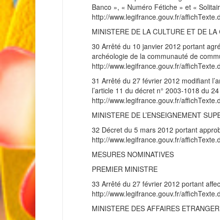
Banco », « Numéro Fétiche » et « Solitaire
http://www.legifrance.gouv.fr/affichT
MINISTERE DE LA CULTURE ET DE L
30 Arrêté du 10 janvier 2012 portant agr
archéologie de la communauté de comm
http://www.legifrance.gouv.fr/affichT
31 Arrêté du 27 février 2012 modifiant l’
l’article 11 du décret n° 2003-1018 du 24 
http://www.legifrance.gouv.fr/affichT
MINISTERE DE L’ENSEIGNEMENT SUP
32 Décret du 5 mars 2012 portant approba
http://www.legifrance.gouv.fr/affichT
MESURES NOMINATIVES
PREMIER MINISTRE
33 Arrêté du 27 février 2012 portant affect
http://www.legifrance.gouv.fr/affichT
MINISTERE DES AFFAIRES ETRANGE