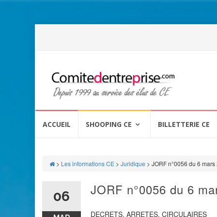
Aller
au
ACCUEIL
SHOOPING CE
BILLETTERIE CE
contenu
>
Les informations CE
>
Juridique
>
JORF n°0056 du 6 mars
JORF n°0056 du 6 ma
06
DECRETS, ARRETES, CIRCULAIRES