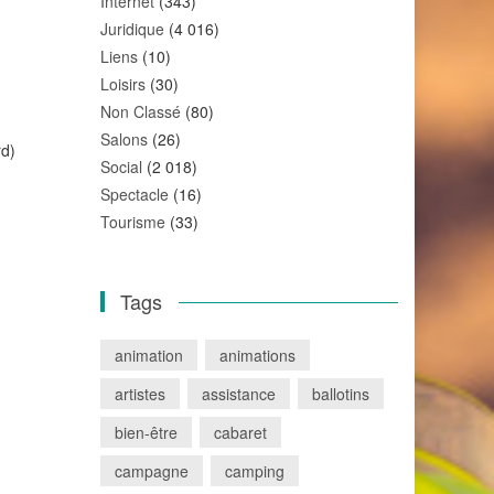
Internet
(343)
Juridique
(4 016)
Liens
(10)
Loisirs
(30)
Non Classé
(80)
Salons
(26)
rd)
Social
(2 018)
Spectacle
(16)
Tourisme
(33)
Tags
animation
animations
artistes
assistance
ballotins
bien-être
cabaret
campagne
camping