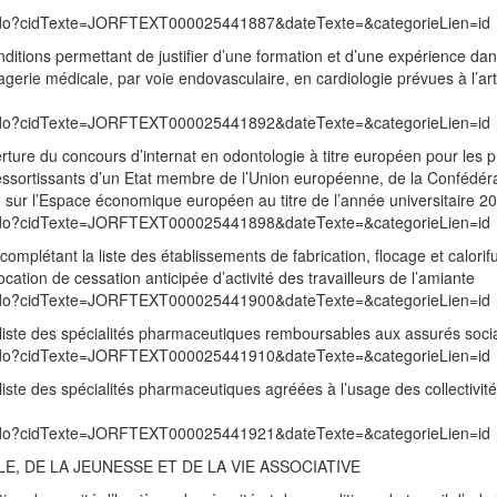
exte.do?cidTexte=JORFTEXT000025441887&dateTexte=&categorieLien=id
nditions permettant de justifier d’une formation et d’une expérience dan
agerie médicale, par voie endovasculaire, en cardiologie prévues à l’art
exte.do?cidTexte=JORFTEXT000025441892&dateTexte=&categorieLien=id
rture du concours d’internat en odontologie à titre européen pour les p
 ressortissants d’un Etat membre de l’Union européenne, de la Confédér
rd sur l’Espace économique européen au titre de l’année universitaire 
exte.do?cidTexte=JORFTEXT000025441898&dateTexte=&categorieLien=id
complétant la liste des établissements de fabrication, flocage et calori
llocation de cessation anticipée d’activité des travailleurs de l’amiante
exte.do?cidTexte=JORFTEXT000025441900&dateTexte=&categorieLien=id
a liste des spécialités pharmaceutiques remboursables aux assurés soci
exte.do?cidTexte=JORFTEXT000025441910&dateTexte=&categorieLien=id
liste des spécialités pharmaceutiques agréées à l’usage des collectivité
exte.do?cidTexte=JORFTEXT000025441921&dateTexte=&categorieLien=id
E, DE LA JEUNESSE ET DE LA VIE ASSOCIATIVE