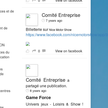
0
View on facebook
nces et de
Comité Entreprise
7 years ago
nt de
Billetterie sur
Nice Motor Show
https://www.facebook.com/nicemotorshow/app
ION
0
View on facebook
ices du
ication
es
 de
Comité Entreprise
a
partagé une publication.
centres
8 years ago
Game Force
Univers jeux - Loisirs & Show !
ité