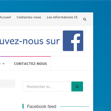
ler
Accueil
Contactez-nous
Les informations CE
u
ontenu
O
CONTACTEZ-NOUS
Recherche
pour
:
Facebook feed