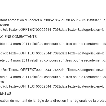
tant abrogation du décret n° 2005-1057 du 30 août 2005 instituant un
aviaire
exte.do?cidTexte=JORFTEXT000025441729&dateTexte=&categorieLien=id
ANCIENS COMBATTANTS
rêté du 4 mars 2011 relatif au concours sur titres pour le recrutement d
exte.do?cidTexte=JORFTEXT000025441739&dateTexte=&categorieLien=id
rêté du 4 mars 2011 relatif au concours sur titres pour le recrutement d
exte.do?cidTexte=JORFTEXT000025441745&dateTexte=&categorieLien=id
rêté du 4 mars 2011 relatif au concours sur titres pour le recrutement d
rre
exte.do?cidTexte=JORFTEXT000025441752&dateTexte=&categorieLien=id
BERTES
cation du montant de la régie de la direction interrégionale de la protec