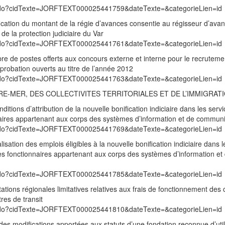
exte.do?cidTexte=JORFTEXT000025441759&dateTexte=&categorieLien=id
fication du montant de la régie d’avances consentie au régisseur d’ava
 de la protection judiciaire du Var
exte.do?cidTexte=JORFTEXT000025441761&dateTexte=&categorieLien=id
bre de postes offerts aux concours externe et interne pour le recruteme
e probation ouverts au titre de l’année 2012
exte.do?cidTexte=JORFTEXT000025441763&dateTexte=&categorieLien=id
TRE-MER, DES COLLECTIVITES TERRITORIALES ET DE L’IMMIGRAT
ditions d’attribution de la nouvelle bonification indiciaire dans les serv
onnaires appartenant aux corps des systèmes d’information et de commun
exte.do?cidTexte=JORFTEXT000025441769&dateTexte=&categorieLien=id
lisation des emplois éligibles à la nouvelle bonification indiciaire dans l
 les fonctionnaires appartenant aux corps des systèmes d’information et
exte.do?cidTexte=JORFTEXT000025441785&dateTexte=&categorieLien=id
tations régionales limitatives relatives aux frais de fonctionnement des 
res de transit
exte.do?cidTexte=JORFTEXT000025441810&dateTexte=&categorieLien=id
es modifications apportées aux statuts d’une fondation reconnue d’util