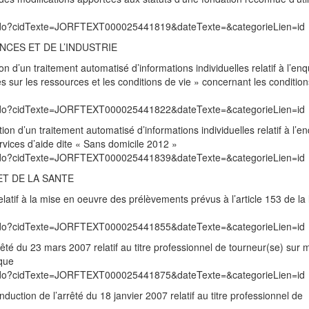
exte.do?cidTexte=JORFTEXT000025441819&dateTexte=&categorieLien=id
NCES ET DE L’INDUSTRIE
on d’un traitement automatisé d’informations individuelles relatif à l’en
es sur les ressources et les conditions de vie » concernant les conditio
exte.do?cidTexte=JORFTEXT000025441822&dateTexte=&categorieLien=id
ion d’un traitement automatisé d’informations individuelles relatif à l’e
vices d’aide dite « Sans domicile 2012 »
exte.do?cidTexte=JORFTEXT000025441839&dateTexte=&categorieLien=id
ET DE LA SANTE
tif à la mise en oeuvre des prélèvements prévus à l’article 153 de la 
exte.do?cidTexte=JORFTEXT000025441855&dateTexte=&categorieLien=id
rrêté du 23 mars 2007 relatif au titre professionnel de tourneur(se) sur
que
exte.do?cidTexte=JORFTEXT000025441875&dateTexte=&categorieLien=id
duction de l’arrêté du 18 janvier 2007 relatif au titre professionnel de