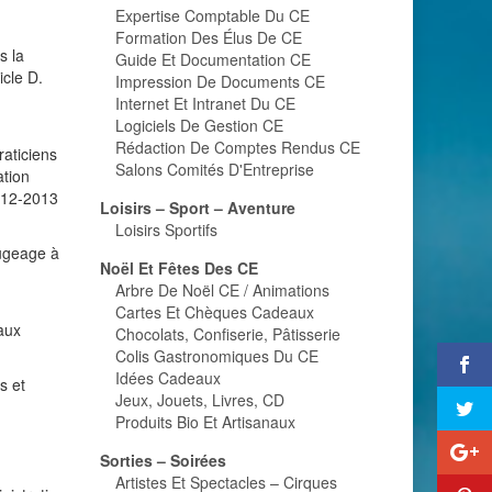
Expertise Comptable Du CE
Formation Des Élus De CE
s la
Guide Et Documentation CE
icle D.
Impression De Documents CE
Internet Et Intranet Du CE
Logiciels De Gestion CE
Rédaction De Comptes Rendus CE
raticiens
Salons Comités D'Entreprise
ation
2012-2013
Loisirs – Sport – Aventure
Loisirs Sportifs
fugeage à
Noël Et Fêtes Des CE
Arbre De Noël CE / Animations
Cartes Et Chèques Cadeaux
aux
Chocolats, Confiserie, Pâtisserie
Colis Gastronomiques Du CE
Idées Cadeaux
s et
Jeux, Jouets, Livres, CD
Produits Bio Et Artisanaux
Sorties – Soirées
Artistes Et Spectacles – Cirques