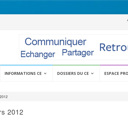
Al
a
c
INFORMATIONS CE
DOSSIERS DU CE
ESPACE PR
 2012
rs 2012