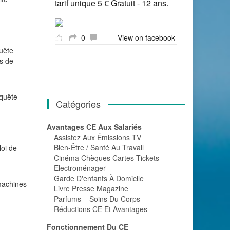
tarif unique 5 € Gratuit - 12 ans.
0
View on facebook
quête
ns de
nquête
Catégories
Avantages CE Aux Salariés
Assistez Aux Émissions TV
Bien-Être / Santé Au Travail
loi de
Cinéma Chèques Cartes Tickets
Electroménager
Garde D'enfants À Domicile
 machines
Livre Presse Magazine
Parfums – Soins Du Corps
Réductions CE Et Avantages
Fonctionnement Du CE