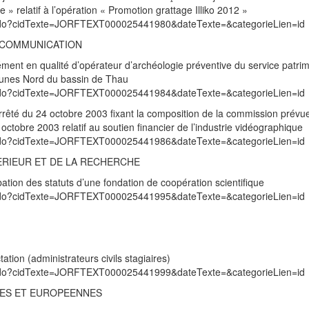
 » relatif à l’opération « Promotion grattage Illiko 2012 »
exte.do?cidTexte=JORFTEXT000025441980&dateTexte=&categorieLien=id
A COMMUNICATION
ément en qualité d’opérateur d’archéologie préventive du service patrim
unes Nord du bassin de Thau
exte.do?cidTexte=JORFTEXT000025441984&dateTexte=&categorieLien=id
arrêté du 24 octobre 2003 fixant la composition de la commission prévu
octobre 2003 relatif au soutien financier de l’industrie vidéographique
exte.do?cidTexte=JORFTEXT000025441986&dateTexte=&categorieLien=id
ERIEUR ET DE LA RECHERCHE
tion des statuts d’une fondation de coopération scientifique
exte.do?cidTexte=JORFTEXT000025441995&dateTexte=&categorieLien=id
ation (administrateurs civils stagiaires)
exte.do?cidTexte=JORFTEXT000025441999&dateTexte=&categorieLien=id
RES ET EUROPEENNES