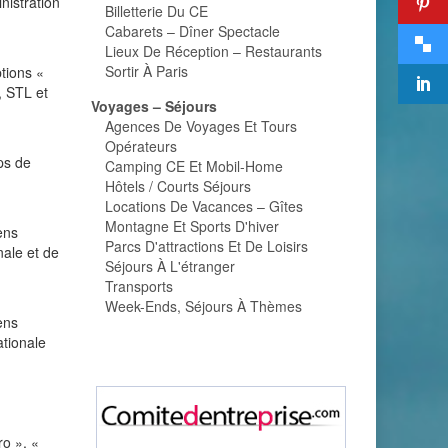
nistration
Billetterie Du CE
Cabarets – Dîner Spectacle
Lieux De Réception – Restaurants
Sortir À Paris
ptions «
, STL et
Voyages – Séjours
Agences De Voyages Et Tours
Opérateurs
ps de
Camping CE Et Mobil-Home
Hôtels / Courts Séjours
Locations De Vacances – Gîtes
Montagne Et Sports D'hiver
ens
Parcs D'attractions Et De Loisirs
nale et de
Séjours À L'étranger
Transports
Week-Ends, Séjours À Thèmes
ens
ationale
o », «