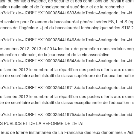
ion du comité d’hygiène, de sécurité et des conditions de travail d’admi
cation nationale et de l’enseignement supérieur et de la recherche
exte.do?cidTexte=JORFTEXT000025441933&dateTexte=&categorieLien=id
vret scolaire pour l’examen du baccalauréat général séries ES, L et S (o
sciences de l’ingénieur ») et du baccalauréat technologique séries STI2D
exte.do?cidTexte=JORFTEXT000025441946&dateTexte=&categorieLien=id
 les années 2012, 2013 et 2014 les taux de promotion dans certains cor
éducation nationale, de la jeunesse et de la vie associative
exte.do?cidTexte=JORFTEXT000025441954&dateTexte=&categorieLien=id
de l’année 2012 le nombre et la répartition des postes offerts aux exam
 de secrétaire administratif de classe supérieure de l’éducation natio
exte.do?cidTexte=JORFTEXT000025441971&dateTexte=&categorieLien=id
de l’année 2012 le nombre et la répartition des postes offerts aux exam
 de secrétaire administratif de classe exceptionnelle de l’éducation n
exte.do?cidTexte=JORFTEXT000025441975&dateTexte=&categorieLien=id
 PUBLICS ET DE LA REFORME DE L’ETAT
 jeux de loterie instantanée de La Française des jeux dénommés « Astr