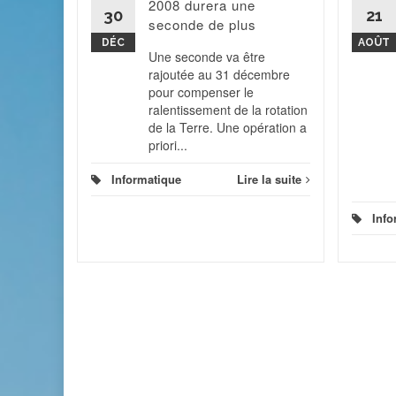
2008 durera une
s sans se
30
21
seconde de plus
cle sur...
DÉC
AOÛT
Une seconde va être
 la suite
rajoutée au 31 décembre
pour compenser le
ralentissement de la rotation
de la Terre. Une opération a
priori...
Informatique
Lire la suite
Info