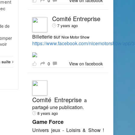
0
View on facebook
ement
Quelques manipulations
vec
simples permettent de lui
redonner un coup de...
Comité Entreprise
Infor
7 years ago
nde de
Informatique
Lire la suite
Billetterie sur
Nice Motor Show
tromper
https://www.facebook.com/nicemotorshow/app
voir
a suite
0
View on facebook
Comité Entreprise
a
partagé une publication.
8 years ago
Game Force
Univers jeux - Loisirs & Show !