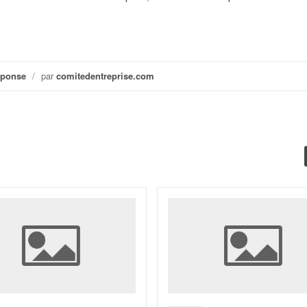
éponse
/
par
comitedentreprise.com