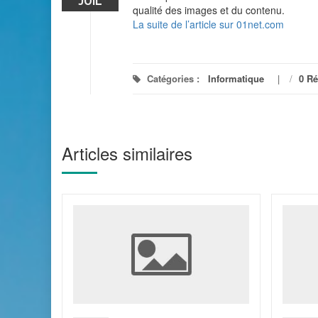
JUIL
qualité des images et du contenu.
La suite de l’article sur 01net.com
Catégories :
Informatique
/
0 R
Articles similaires
 on
nt un
rrect
t a tout
eb,
ue et