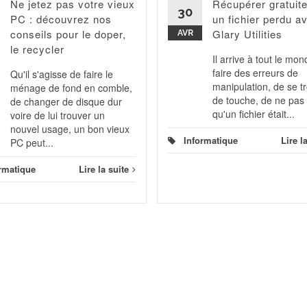
Ne jetez pas votre vieux
Récupérer gratuit
30
PC : découvrez nos
un fichier perdu a
conseils pour le doper,
Glary Utilities
AVR
le recycler
Il arrive à tout le mo
faire des erreurs de
Qu'il s'agisse de faire le
manipulation, de se 
ménage de fond en comble,
de touche, de ne pas 
de changer de disque dur
qu'un fichier était...
voire de lui trouver un
nouvel usage, un bon vieux
Informatique
Lire l
PC peut...
rmatique
Lire la suite