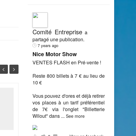
Comité Entreprise
a
partagé une publication.
7 years ago
Nice Motor Show
VENTES FLASH en Pré-vente !
Reste 800 billets à 7 € au lieu de
10 €
Vous pouvez d'ores et déjà retirer
Améliorez les
19
06
vos places à un tarif préférentiel
performances de votre
de 7€ via l'onglet "Billetterie
PC portable
FÉV
FÉV
Wilout" dans
...
See more
Votre portable, qui a
quelques années, donne
des signes de fatigue ?