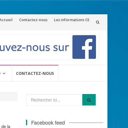
ler
Accueil
Contactez-nous
Les informations CE
u
ontenu
O
CONTACTEZ-NOUS
Recherche
pour
:
Facebook feed
 de la