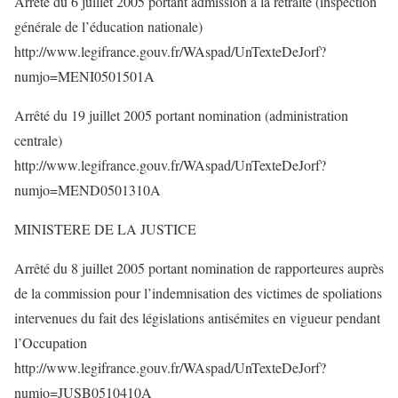
Arrêté du 6 juillet 2005 portant admission à la retraite (inspection
générale de l’éducation nationale)
http://www.legifrance.gouv.fr/WAspad/UnTexteDeJorf?
numjo=MENI0501501A
Arrêté du 19 juillet 2005 portant nomination (administration
centrale)
http://www.legifrance.gouv.fr/WAspad/UnTexteDeJorf?
numjo=MEND0501310A
MINISTERE DE LA JUSTICE
Arrêté du 8 juillet 2005 portant nomination de rapporteures auprès
de la commission pour l’indemnisation des victimes de spoliations
intervenues du fait des législations antisémites en vigueur pendant
l’Occupation
http://www.legifrance.gouv.fr/WAspad/UnTexteDeJorf?
numjo=JUSB0510410A