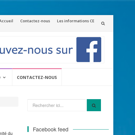
ler
Accueil
Contactez-nous
Les informations CE
u
ontenu
O
CONTACTEZ-NOUS
Recherche
pour
:
Facebook feed
mité du