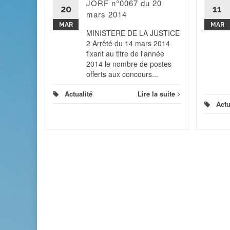
JORF n°0067 du 20
 de la
20
11
mars 2014
blicité
ar le...
MAR
MAR
MINISTERE DE LA JUSTICE
2 Arrêté du 14 mars 2014
 la suite
fixant au titre de l'année
2014 le nombre de postes
offerts aux concours...
Actualité
Lire la suite
Actu