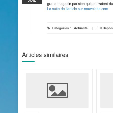
JUIL
grand magasin parisien qui pourraient dur
La suite de l’article sur nouvelobs.com
Catégories :
Actualité
/
0 Répon
Articles similaires
cité
2013 ?
ans la