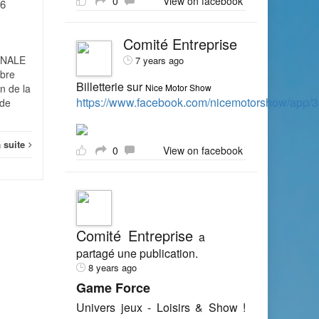
0
View on facebook
26
semble-t-il à venir... mieux
vaut donc avoir ses comptes
en...
Comité Entreprise
ONALE
7 years ago
Actualité
Lire la suite
Actual
mbre
Billetterie sur
n de la
Nice Motor Show
https://www.facebook.com/nicemotorshow/app
 de
a suite
0
View on facebook
Comité Entreprise
a
partagé une publication.
8 years ago
Game Force
Univers jeux - Loisirs & Show !