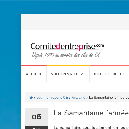
Aller
au
ACCUEIL
SHOOPING CE
BILLETTERIE CE
contenu
>
Les informations CE
>
Actualité
>
La Samaritaine fermée p
La Samaritaine fermé
06
La Samaritaine sera totalement fermée p