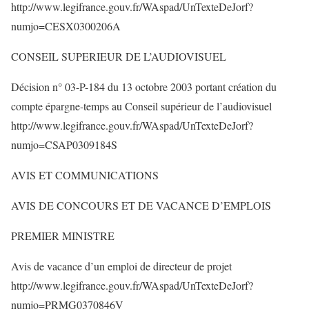
http://www.legifrance.gouv.fr/WAspad/UnTexteDeJorf?
numjo=CESX0300206A
CONSEIL SUPERIEUR DE L’AUDIOVISUEL
Décision n° 03-P-184 du 13 octobre 2003 portant création du
compte épargne-temps au Conseil supérieur de l’audiovisuel
http://www.legifrance.gouv.fr/WAspad/UnTexteDeJorf?
numjo=CSAP0309184S
AVIS ET COMMUNICATIONS
AVIS DE CONCOURS ET DE VACANCE D’EMPLOIS
PREMIER MINISTRE
Avis de vacance d’un emploi de directeur de projet
http://www.legifrance.gouv.fr/WAspad/UnTexteDeJorf?
numjo=PRMG0370846V