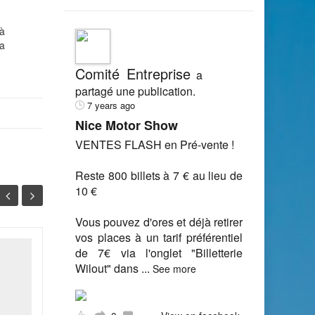
 à
la
Comité Entreprise
a
partagé une publication.
7 years ago
Nice Motor Show
VENTES FLASH en Pré-vente !
Reste 800 billets à 7 € au lieu de
10 €
Vous pouvez d'ores et déjà retirer
vos places à un tarif préférentiel
de 7€ via l'onglet "Billetterie
Heures sup : le "forfait
08
27
Wilout" dans
...
See more
jour" sur la sellette
JUIN
AVR
Si comme le craignent les
juristes, la Cour de cassation