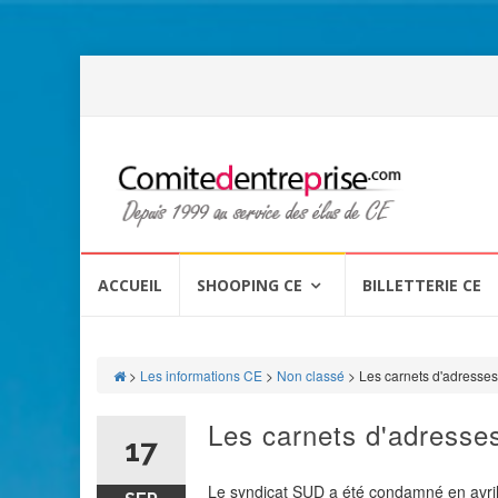
Aller
au
ACCUEIL
SHOOPING CE
BILLETTERIE CE
contenu
>
Les informations CE
>
Non classé
>
Les carnets d'adresses 
Les carnets d'adresses
17
Le syndicat SUD a été condamné en avril 