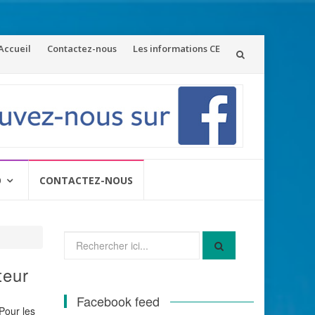
ler
Accueil
Contactez-nous
Les informations CE
u
ontenu
O
CONTACTEZ-NOUS
Recherche
pour
:
teur
Facebook feed
Pour les