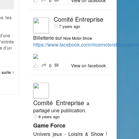
0
View on facebook
invalide prochainement le
régime du forfait-jour, les
ns les
entreprises pourraient...
Comité Entreprise
7 years ago
Non classé
Lire la suite
 d'une
Billetterie sur
Nice Motor Show
l'entrée
Non c
https://www.facebook.com/nicemotorshow/app
e d'un
0
View on facebook
a suite
Comité Entreprise
a
partagé une publication.
8 years ago
Game Force
Univers jeux - Loisirs & Show !