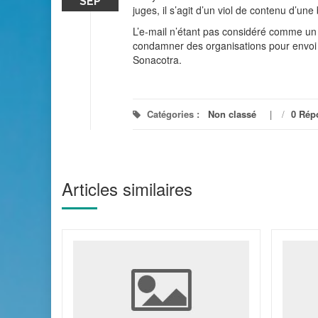
SEP
juges, il s’agit d’un viol de contenu d’u
L’e-mail n’étant pas considéré comme un
condamner des organisations pour envoi d
Sonacotra.
Catégories :
Non classé
/
0 Rép
Articles similaires
:
riés au
de