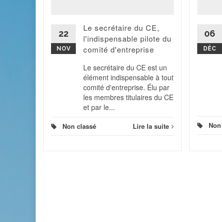
dition
9, et
Le secrétaire du CE,
gime
22
06
l'indispensable pilote du
if pour
comité d'entreprise
rié,...
NOV
DÉC
Le secrétaire du CE est un
 la suite
élément indispensable à tout
comité d'entreprise. Élu par
les membres titulaires du CE
et par le...
Non
Non classé
Lire la suite