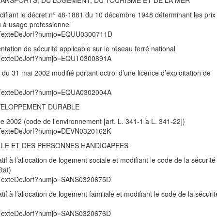
TRANSPORTS, DU LOGEMENT, DU TOURISME ET DE LA MER
difiant le décret n° 48-1881 du 10 décembre 1948 déterminant les prix
u à usage professionnel
/UnTexteDeJorf?numjo=EQUU0300711D
entation de sécurité applicable sur le réseau ferré national
/UnTexteDeJorf?numjo=EQUT0300891A
té du 31 mai 2002 modifié portant octroi d’une licence d’exploitation de
/UnTexteDeJorf?numjo=EQUA0302004A
EVELOPPEMENT DURABLE
ée 2002 (code de l’environnement [art. L. 341-1 à L. 341-22])
/UnTexteDeJorf?numjo=DEVN0320162K
ILLE ET DES PERSONNES HANDICAPEES
tif à l’allocation de logement sociale et modifiant le code de la sécurité
tat)
/UnTexteDeJorf?numjo=SANS0320675D
if à l’allocation de logement familiale et modifiant le code de la sécurit
/UnTexteDeJorf?numjo=SANS0320676D