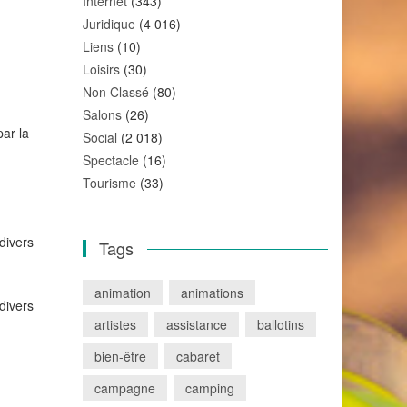
Internet
(343)
Juridique
(4 016)
Liens
(10)
Loisirs
(30)
Non Classé
(80)
Salons
(26)
par la
Social
(2 018)
Spectacle
(16)
Tourisme
(33)
 divers
Tags
animation
animations
 divers
artistes
assistance
ballotins
bien-être
cabaret
campagne
camping