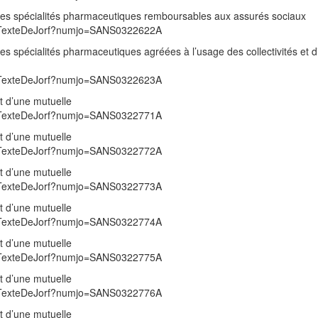
te des spécialités pharmaceutiques remboursables aux assurés sociaux
/UnTexteDeJorf?numjo=SANS0322622A
e des spécialités pharmaceutiques agréées à l’usage des collectivités et d
/UnTexteDeJorf?numjo=SANS0322623A
t d’une mutuelle
/UnTexteDeJorf?numjo=SANS0322771A
t d’une mutuelle
/UnTexteDeJorf?numjo=SANS0322772A
t d’une mutuelle
/UnTexteDeJorf?numjo=SANS0322773A
t d’une mutuelle
/UnTexteDeJorf?numjo=SANS0322774A
t d’une mutuelle
/UnTexteDeJorf?numjo=SANS0322775A
t d’une mutuelle
/UnTexteDeJorf?numjo=SANS0322776A
t d’une mutuelle