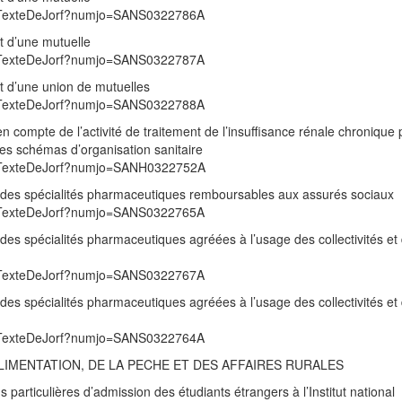
/UnTexteDeJorf?numjo=SANS0322786A
t d’une mutuelle
/UnTexteDeJorf?numjo=SANS0322787A
nt d’une union de mutuelles
/UnTexteDeJorf?numjo=SANS0322788A
e en compte de l’activité de traitement de l’insuffisance rénale chronique 
les schémas d’organisation sanitaire
/UnTexteDeJorf?numjo=SANH0322752A
ste des spécialités pharmaceutiques remboursables aux assurés sociaux
/UnTexteDeJorf?numjo=SANS0322765A
te des spécialités pharmaceutiques agréées à l’usage des collectivités et
/UnTexteDeJorf?numjo=SANS0322767A
te des spécialités pharmaceutiques agréées à l’usage des collectivités et
/UnTexteDeJorf?numjo=SANS0322764A
ALIMENTATION, DE LA PECHE ET DES AFFAIRES RURALES
s particulières d’admission des étudiants étrangers à l’Institut national