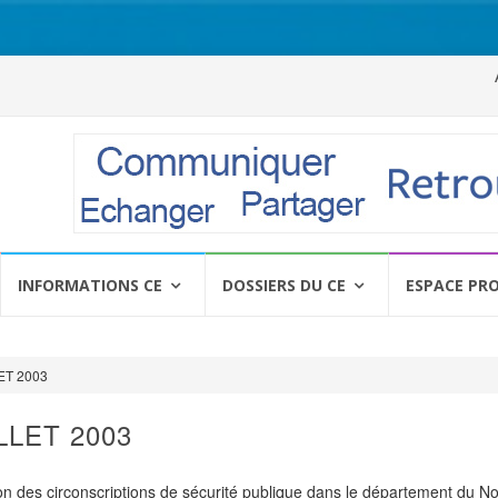
Al
a
c
INFORMATIONS CE
DOSSIERS DU CE
ESPACE PR
LET 2003
ILLET 2003
ion des circonscriptions de sécurité publique dans le département du N