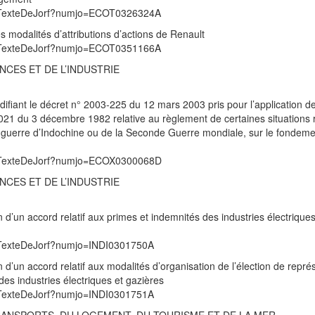
/UnTexteDeJorf?numjo=ECOT0326324A
 les modalités d’attributions d’actions de Renault
/UnTexteDeJorf?numjo=ECOT0351166A
NCES ET DE L’INDUSTRIE
ifiant le décret n° 2003-225 du 12 mars 2003 pris pour l’application d
2-1021 du 3 décembre 1982 relative au règlement de certaines situations 
 guerre d’Indochine ou de la Seconde Guerre mondiale, sur le fondeme
/UnTexteDeJorf?numjo=ECOX0300068D
NCES ET DE L’INDUSTRIE
n d’un accord relatif aux primes et indemnités des industries électriques
UnTexteDeJorf?numjo=INDI0301750A
n d’un accord relatif aux modalités d’organisation de l’élection de représ
es industries électriques et gazières
UnTexteDeJorf?numjo=INDI0301751A