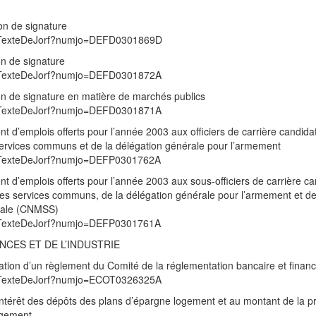
ion de signature
/UnTexteDeJorf?numjo=DEFD0301869D
on de signature
/UnTexteDeJorf?numjo=DEFD0301872A
ion de signature en matière de marchés publics
/UnTexteDeJorf?numjo=DEFD0301871A
gent d’emplois offerts pour l’année 2003 aux officiers de carrière candida
services communs et de la délégation générale pour l’armement
/UnTexteDeJorf?numjo=DEFP0301762A
gent d’emplois offerts pour l’année 2003 aux sous-officiers de carrière c
des services communs, de la délégation générale pour l’armement et de
ociale (CNMSS)
/UnTexteDeJorf?numjo=DEFP0301761A
NCES ET DE L’INDUSTRIE
gation d’un règlement du Comité de la réglementation bancaire et financ
/UnTexteDeJorf?numjo=ECOT0326325A
 d’intérêt des dépôts des plans d’épargne logement et au montant de la p
ogement