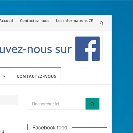
ler
Accueil
Contactez-nous
Les informations CE
u
ontenu
O
CONTACTEZ-NOUS
Recherche
pour
:
Facebook feed
ord