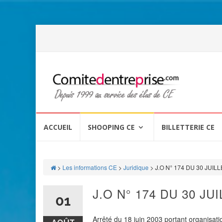
Aller
au
ACCUEIL
SHOOPING CE
BILLETTERIE CE
contenu
>
Les informations CE
>
Juridique
>
J.O N° 174 DU 30 JUIL
J.O N° 174 DU 30 JU
01
Arrêté du 18 juin 2003 portant organisat