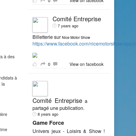
0
View on facebook
Comité Entreprise
7 years ago
Billetterie sur
Nice Motor Show
https://www.facebook.com/nicemotorshow/app
ts à des
0
View on facebook
andidats à
 la
Comité Entreprise
a
partagé une publication.
ière
8 years ago
Game Force
rime
Univers jeux - Loisirs & Show !