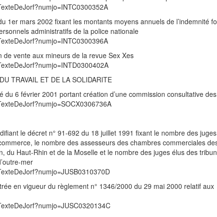
UnTexteDeJorf?numjo=INTC0300352A
é du 1er mars 2002 fixant les montants moyens annuels de l’indemnité for
ersonnels administratifs de la police nationale
UnTexteDeJorf?numjo=INTC0300396A
tion de vente aux mineurs de la revue Sex Xes
UnTexteDeJorf?numjo=INTD0300402A
DU TRAVAIL ET DE LA SOLIDARITE
êté du 6 février 2001 portant création d’une commission consultative des
/UnTexteDeJorf?numjo=SOCX0306736A
fiant le décret n° 91-692 du 18 juillet 1991 fixant le nombre des juges 
commerce, le nombre des assesseurs des chambres commerciales de
, du Haut-Rhin et de la Moselle et le nombre des juges élus des tribu
’outre-mer
/UnTexteDeJorf?numjo=JUSB0310370D
entrée en vigueur du règlement n° 1346/2000 du 29 mai 2000 relatif aux
/UnTexteDeJorf?numjo=JUSC0320134C