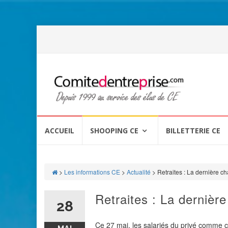
Aller
au
ACCUEIL
SHOOPING CE
BILLETTERIE CE
contenu
>
Les informations CE
>
Actualité
>
Retraites : La dernière c
Retraites : La dernièr
28
Ce 27 mai, les salariés du privé comme ce