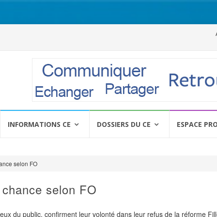
Al
a
c
INFORMATIONS CE
DOSSIERS DU CE
ESPACE PR
hance selon FO
e chance selon FO
ux du public, confirment leur volonté dans leur refus de la réforme Fil