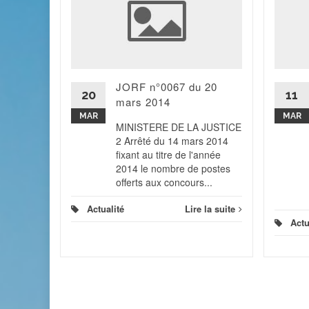
2013 ?
ans la
JORF n°0067 du 20
 de la
20
11
mars 2014
blicité
ar le...
MAR
MAR
MINISTERE DE LA JUSTICE
2 Arrêté du 14 mars 2014
 la suite
fixant au titre de l'année
2014 le nombre de postes
offerts aux concours...
Actualité
Lire la suite
Actu