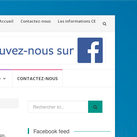
ler
Accueil
Contactez-nous
Les informations CE
u
ontenu
O
CONTACTEZ-NOUS
Recherche
pour
:
Facebook feed
lon.