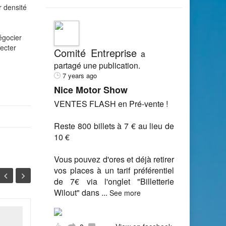
r densité
égocier
fecter
Comité Entreprise
a
partagé une publication.
7 years ago
Nice Motor Show
VENTES FLASH en Pré-vente !
Reste 800 billets à 7 € au lieu de
10 €
Vous pouvez d'ores et déjà retirer
vos places à un tarif préférentiel
de 7€ via l'onglet "Billetterie
Wilout" dans
...
See more
Vers une hausse
07
31