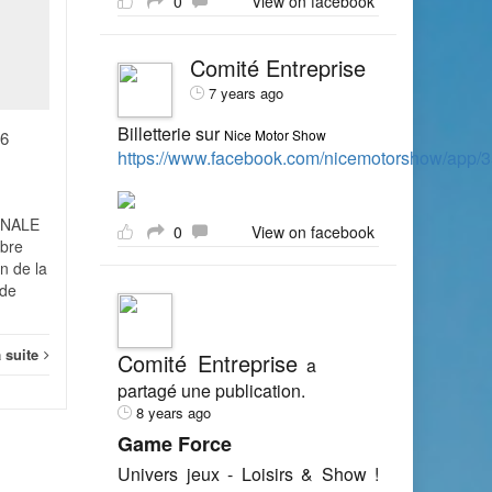
0
View on facebook
significative des
contrôles Urssaf ?
NOV
OCT
Comité Entreprise
Alors que les contrôles
7 years ago
Urssaf sont de plus en plus
sévères, le pire reste
Billetterie sur
Nice Motor Show
26
semble-t-il à venir... mieux
https://www.facebook.com/nicemotorshow/app
vaut donc avoir ses comptes
en...
ONALE
Actualité
Lire la suite
Actual
0
View on facebook
mbre
n de la
 de
a suite
Comité Entreprise
a
partagé une publication.
8 years ago
Game Force
Univers jeux - Loisirs & Show !