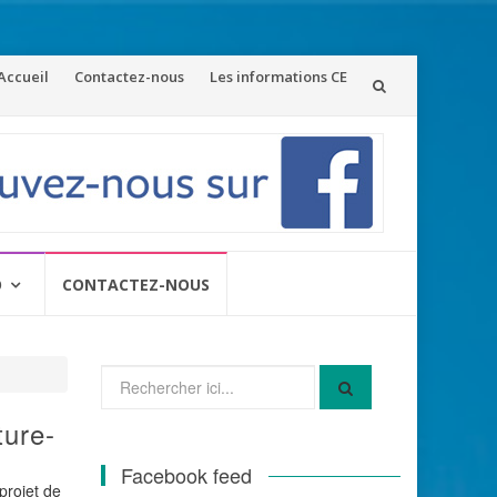
ler
Accueil
Contactez-nous
Les informations CE
u
ontenu
O
CONTACTEZ-NOUS
Recherche
pour
:
ture-
Facebook feed
projet de