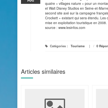
MAI
quatre « villages nature » pour un montan
et Walt Disney Studios en Seine-et-Marne,
second site axé sur la campagne française
Crockett » existant qui sera étendu. Les
mise en exploitation touristique en 2008. 
source : www.lesinfos.com
Catégories :
Tourisme
/
0 Répo
Articles similaires
 : les
gne