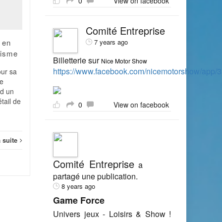
0
View on facebook
Sur le papier, tout paraît
simple : les Français aiment
Comité Entreprise
les parcs de loisirs et les
 en
7 years ago
fréquentent régulièrement.
risme
Selon la dernière...
Billetterie sur
Nice Motor Show
https://www.facebook.com/nicemotorshow/app
our sa
Tourisme
Lire la suite
Touri
Le
d un
tail de
0
View on facebook
a suite
Comité Entreprise
a
partagé une publication.
8 years ago
Game Force
Univers jeux - Loisirs & Show !