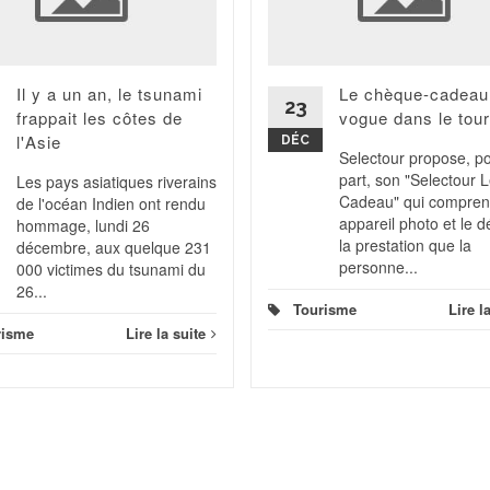
Il y a un an, le tsunami
Le chèque-cadeau
23
frappait les côtes de
vogue dans le tou
l'Asie
DÉC
Selectour propose, p
part, son "Selectour 
Les pays asiatiques riverains
Cadeau" qui compren
de l'océan Indien ont rendu
appareil photo et le dé
hommage, lundi 26
la prestation que la
décembre, aux quelque 231
personne...
000 victimes du tsunami du
26...
Tourisme
Lire l
risme
Lire la suite