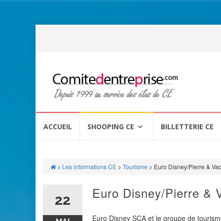
Aller
au
ACCUEIL
SHOOPING CE
BILLETTERIE CE
contenu
>
Les informations CE
>
Tourisme
>
Euro Disney/Pierre & Vac
Euro Disney/Pierre & V
22
Euro Disney SCA et le groupe de tourisme