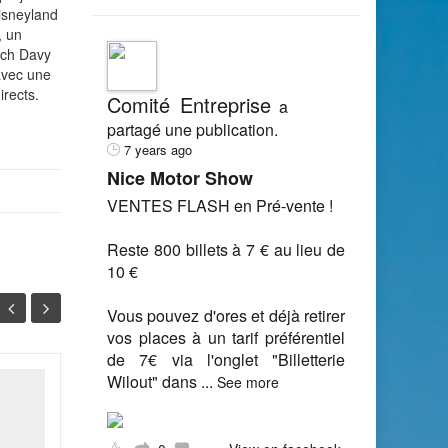
Disneyland
, un
anch Davy
avec une
irects.
Comité Entreprise
a
partagé une publication.
7 years ago
Nice Motor Show
VENTES FLASH en Pré-vente !
Reste 800 billets à 7 € au lieu de
10 €
Vous pouvez d'ores et déjà retirer
vos places à un tarif préférentiel
de 7€ via l'onglet "Billetterie
Wilout" dans
...
See more
Les parcs de loisirs
10
15
tentent de fidéliser leur
clientèle
MAI
AVR