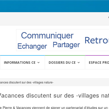
Al
a
c
INFORMATIONS CE
DOSSIERS DU CE
ESPACE PR
ances discutent sur des -villages nature-
acances discutent sur des -villages na
 Pierre & Vacances viennent de signer un partenariat d’études sur un 