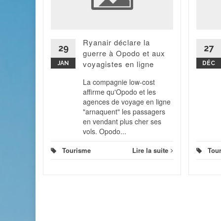
Air
us de
ences
Ryanair déclare la
illets
29
27
guerre à Opodo et aux
ifs,...
voyagistes en ligne
JAN
DÉC
 la suite
La compagnie low-cost
affirme qu'Opodo et les
agences de voyage en ligne
"arnaquent" les passagers
en vendant plus cher ses
vols. Opodo...
Tourisme
Lire la suite
Tou