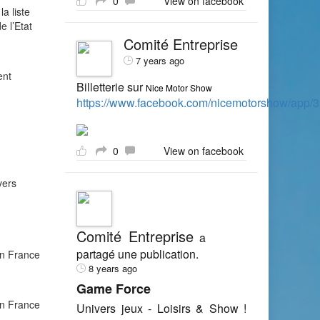
0
View on facebook
a liste
e l’Etat
Comité Entreprise
7 years ago
ent
Billetterie sur
Nice Motor Show
https://www.facebook.com/nicemotorshow/app
0
View on facebook
vers
Comité Entreprise
a
partagé une publication.
en France
8 years ago
Game Force
en France
Univers jeux - Loisirs & Show !