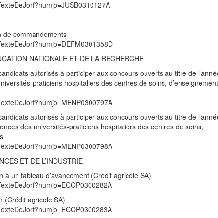
/UnTexteDeJorf?numjo=JUSB0310127A
tion de commandements
/UnTexteDeJorf?numjo=DEFM0301358D
DUCATION NATIONALE ET DE LA RECHERCHE
s candidats autorisés à participer aux concours ouverts au titre de l’ann
niversités-praticiens hospitaliers des centres de soins, d’enseignement
/UnTexteDeJorf?numjo=MENP0300797A
s candidats autorisés à participer aux concours ouverts au titre de l’ann
nces des universités-praticiens hospitaliers des centres de soins,
es
/UnTexteDeJorf?numjo=MENP0300798A
NCES ET DE L’INDUSTRIE
on à un tableau d’avancement (Crédit agricole SA)
/UnTexteDeJorf?numjo=ECOP0300282A
n (Crédit agricole SA)
/UnTexteDeJorf?numjo=ECOP0300283A