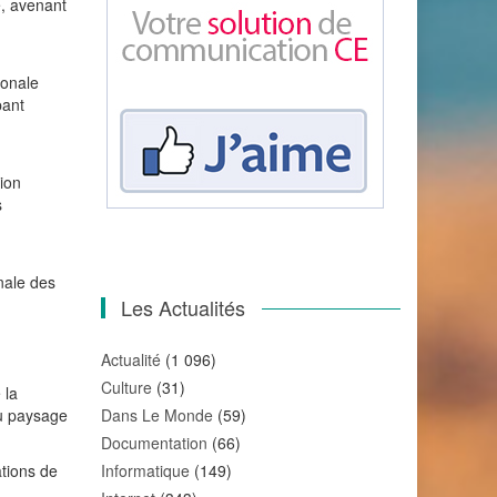
e, avenant
ionale
pant
ion
s
onale des
Les Actualités
Actualité
(1 096)
Culture
(31)
 la
du paysage
Dans Le Monde
(59)
Documentation
(66)
ations de
Informatique
(149)