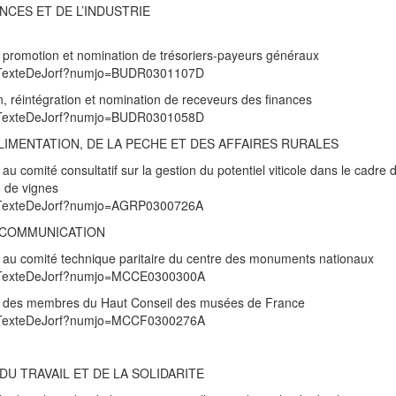
NCES ET DE L’INDUSTRIE
, promotion et nomination de trésoriers-payeurs généraux
/UnTexteDeJorf?numjo=BUDR0301107D
n, réintégration et nomination de receveurs des finances
/UnTexteDeJorf?numjo=BUDR0301058D
ALIMENTATION, DE LA PECHE ET DES AFFAIRES RURALES
au comité consultatif sur la gestion du potentiel viticole dans le cadre d
n de vignes
/UnTexteDeJorf?numjo=AGRP0300726A
A COMMUNICATION
n au comité technique paritaire du centre des monuments nationaux
/UnTexteDeJorf?numjo=MCCE0300300A
ion des membres du Haut Conseil des musées de France
/UnTexteDeJorf?numjo=MCCF0300276A
DU TRAVAIL ET DE LA SOLIDARITE