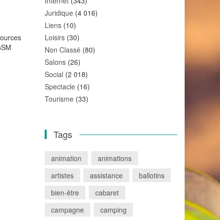
Internet
(343)
Juridique
(4 016)
Liens
(10)
sources
Loisirs
(30)
 GSM
Non Classé
(80)
Salons
(26)
Social
(2 018)
Spectacle
(16)
Tourisme
(33)
Tags
animation
animations
artistes
assistance
ballotins
bien-être
cabaret
campagne
camping