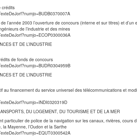
 crédits
/UnTexteDeJorf?numjo=BUDB0370007A
e de l’année 2003 l’ouverture de concours (interne et sur titres) et d’u
ngénieurs de l’industrie et des mines
/UnTexteDeJorf?numjo=ECOP0300036A
NCES ET DE L’INDUSTRIE
crédits de fonds de concours
/UnTexteDeJorf?numjo=BUDR0304959B
NCES ET DE L’INDUSTRIE
tif au financement du service universel des télécommunications et modif
UnTexteDeJorf?numjo=INDI0320319D
TRANSPORTS, DU LOGEMENT, DU TOURISME ET DE LA MER
 particulier de police de la navigation sur les canaux, rivières, cours d
e, la Mayenne, l’Oudon et la Sarthe
/UnTexteDeJorf?numjo=EQUT0300542A