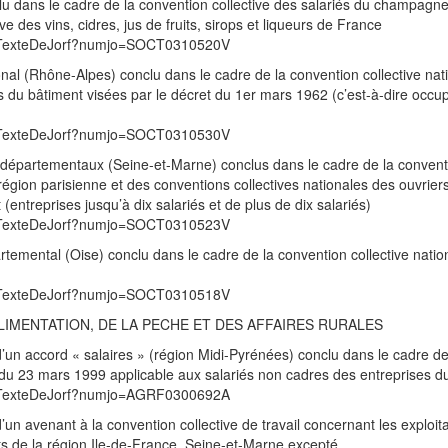
nclu dans le cadre de la convention collective des salariés du champagn
e des vins, cidres, jus de fruits, sirops et liqueurs de France
/UnTexteDeJorf?numjo=SOCT0310520V
ional (Rhône-Alpes) conclu dans le cadre de la convention collective nat
s du bâtiment visées par le décret du 1er mars 1962 (c’est-à-dire occu
/UnTexteDeJorf?numjo=SOCT0310530V
ds départementaux (Seine-et-Marne) conclus dans le cadre de la convent
 région parisienne et des conventions collectives nationales des ouvrier
entreprises jusqu’à dix salariés et de plus de dix salariés)
/UnTexteDeJorf?numjo=SOCT0310523V
partemental (Oise) conclu dans le cadre de la convention collective nati
/UnTexteDeJorf?numjo=SOCT0310518V
ALIMENTATION, DE LA PECHE ET DES AFFAIRES RURALES
d’un accord « salaires » (région Midi-Pyrénées) conclu dans le cadre de
il du 23 mars 1999 applicable aux salariés non cadres des entreprises 
/UnTexteDeJorf?numjo=AGRF0300692A
’un avenant à la convention collective de travail concernant les exploit
s de la région Ile-de-France, Seine-et-Marne excepté