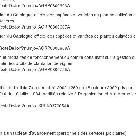
/UnTexteDeJorf?numjo=AGRP0300606A
ion du Catalogue officiel des espèces et variétés de plantes cultivées 
îchères)
/UnTexteDeJorf?numjo=AGRP0300607A
ion du Catalogue officiel des espèces et variétés de plantes cultivées 
/UnTexteDeJorf?numjo=AGRP0300608A
n et modalités de fonctionnement du comité consultatif sur la gestion du
nale des droits de plantation de vignes
/UnTexteDeJorf?numjo=AGRP0300725A
ation de l’article 7 du décret n° 2002-1269 du 18 octobre 2002 pris pour
4-610 du 16 juillet 1984 modifiée relative à l’organisation et à la promoti
/UnTexteDeJorf?numjo=SPRK0370054A
on à un tableau d’avancement (personnels des services judiciaires)