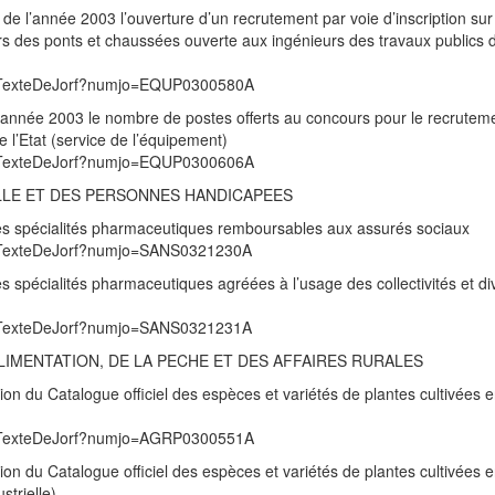
 de l’année 2003 l’ouverture d’un recrutement par voie d’inscription sur l
rs des ponts et chaussées ouverte aux ingénieurs des travaux publics d
/UnTexteDeJorf?numjo=EQUP0300580A
e l’année 2003 le nombre de postes offerts au concours pour le recrutem
e l’Etat (service de l’équipement)
/UnTexteDeJorf?numjo=EQUP0300606A
ILLE ET DES PERSONNES HANDICAPEES
e des spécialités pharmaceutiques remboursables aux assurés sociaux
/UnTexteDeJorf?numjo=SANS0321230A
des spécialités pharmaceutiques agréées à l’usage des collectivités et di
/UnTexteDeJorf?numjo=SANS0321231A
ALIMENTATION, DE LA PECHE ET DES AFFAIRES RURALES
ion du Catalogue officiel des espèces et variétés de plantes cultivées 
/UnTexteDeJorf?numjo=AGRP0300551A
ion du Catalogue officiel des espèces et variétés de plantes cultivées 
strielle)