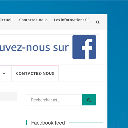
ler
Accueil
Contactez-nous
Les informations CE
u
ontenu
O
CONTACTEZ-NOUS
Recherche
pour
:
Facebook feed