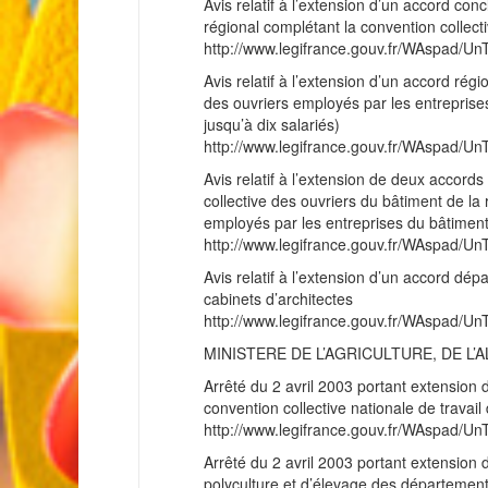
Avis relatif à l’extension d’un accord co
régional complétant la convention collectiv
http://www.legifrance.gouv.fr/WAspad
Avis relatif à l’extension d’un accord rég
des ouvriers employés par les entreprise
jusqu’à dix salariés)
http://www.legifrance.gouv.fr/WAspad
Avis relatif à l’extension de deux accor
collective des ouvriers du bâtiment de la
employés par les entreprises du bâtiment (
http://www.legifrance.gouv.fr/WAspad
Avis relatif à l’extension d’un accord dé
cabinets d’architectes
http://www.legifrance.gouv.fr/WAspad
MINISTERE DE L’AGRICULTURE, DE L’
Arrêté du 2 avril 2003 portant extension 
convention collective nationale de trava
http://www.legifrance.gouv.fr/WAspad
Arrêté du 2 avril 2003 portant extension d
polyculture et d’élevage des département