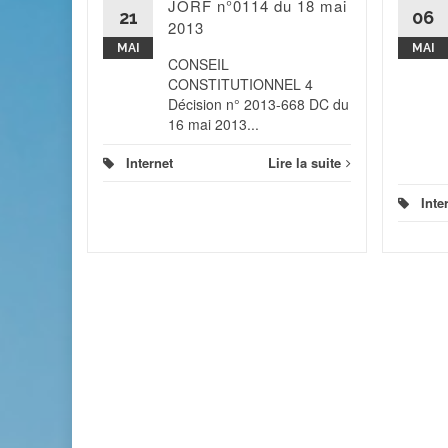
JORF n°0114 du 18 mai
21
06
2013
 la suite
MAI
MAI
CONSEIL
CONSTITUTIONNEL 4
Décision n° 2013-668 DC du
16 mai 2013...
Internet
Lire la suite
Inte