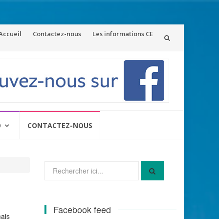
ler
Accueil
Contactez-nous
Les informations CE
u
ontenu
O
CONTACTEZ-NOUS
Recherche
pour
:
Facebook feed
mais