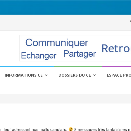
Al
a
c
INFORMATIONS CE
DOSSIERS DU CE
ESPACE PR
en leur adressant nos mails canulars.
8 messages très fantaisistes 