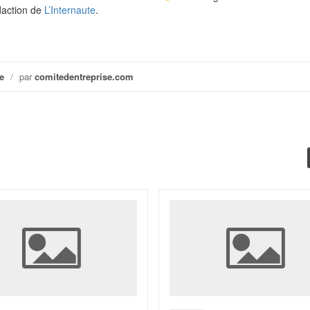
daction de
L’Internaute
.
e
/
par
comitedentreprise.com