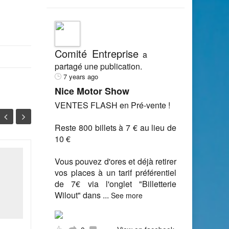
Comité Entreprise
a
partagé une publication.
7 years ago
Nice Motor Show
VENTES FLASH en Pré-vente !
Reste 800 billets à 7 € au lieu de
10 €
Vous pouvez d'ores et déjà retirer
JORF n°0048 du 25
27
06
vos places à un tarif préférentiel
février 2012
de 7€ via l'onglet "Billetterie
FÉV
FÉV
DECRETS, ARRETES,
Wilout" dans
...
See more
CIRCULAIRES TEXTES
GENERAUX PREMIER
MINISTRE 2 Arrêté du 23