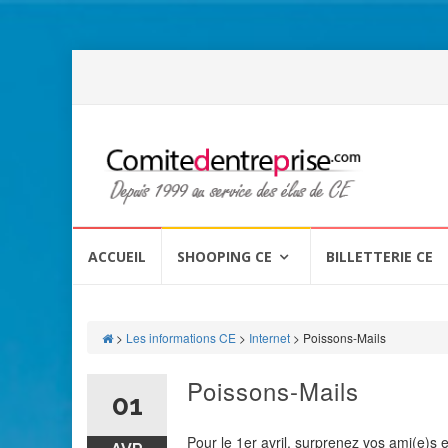
Aller
au
ACCUEIL
SHOOPING CE
BILLETTERIE CE
contenu
>
Les informations CE
>
Internet
>
Poissons-Mails
Poissons-Mails
01
Pour le 1er avril, surprenez vos ami(e)s 