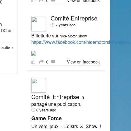
0
View on facebook
30
février 2012 portant
autorisation de...
Intern
Comité Entreprise
Internet
Lire la suite
3
7 years ago
2 DC du
Billetterie sur
Nice Motor Show
https://www.facebook.com/nicemotorshow/app
a suite
0
View on facebook
Comité Entreprise
a
partagé une publication.
8 years ago
Game Force
Univers jeux - Loisirs & Show !