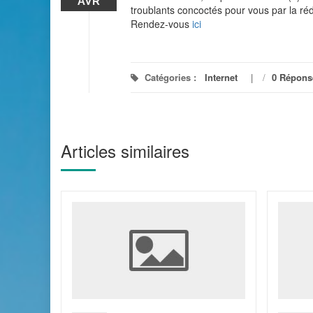
AVR
troublants concoctés pour vous par la ré
Rendez-vous
ici
Catégories :
Internet
/
0 Répons
Articles similaires
mbres à
ossible
bureau de
ir une
iendra
epuis ce