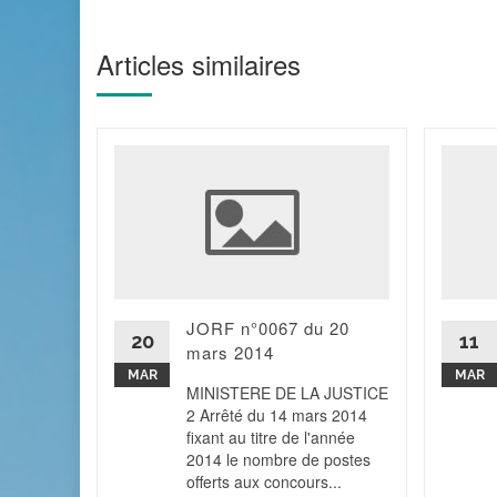
Articles similaires
cité
2013 ?
ans la
JORF n°0067 du 20
 de la
20
11
mars 2014
blicité
ar le...
MAR
MAR
MINISTERE DE LA JUSTICE
2 Arrêté du 14 mars 2014
 la suite
fixant au titre de l'année
2014 le nombre de postes
offerts aux concours...