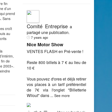
e fin
he d’un
 qui prend
%. Sans
Comité Entreprise
a
es croît
partagé une publication.
puis au
7 years ago
rits
Nice Motor Show
la
VENTES FLASH en Pré-vente !
’intérim,
 fin de
Reste 800 billets à 7 € au lieu de
ée 2003».
10 €
teindre
Vous pouvez d'ores et déjà retirer
vos places à un tarif préférentiel
de 7€ via l'onglet "Billetterie
Wilout" dans
...
See more