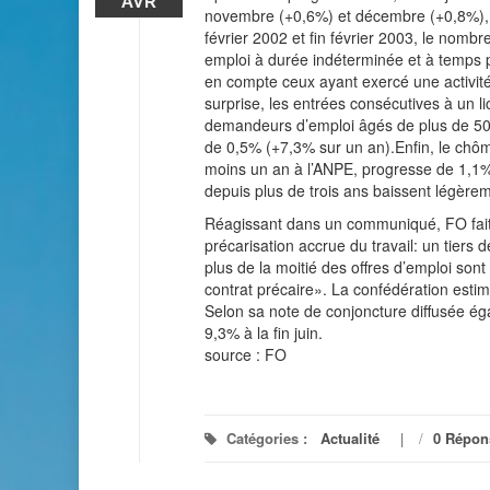
AVR
novembre (+0,6%) et décembre (+0,8%), la
février 2002 et fin février 2003, le nom
emploi à durée indéterminée et à temps p
en compte ceux ayant exercé une activit
surprise, les entrées consécutives à un 
demandeurs d’emploi âgés de plus de 50 
de 0,5% (+7,3% sur un an).Enfin, le chô
moins un an à l’ANPE, progresse de 1,1%
depuis plus de trois ans baissent légère
Réagissant dans un communiqué, FO fait
précarisation accrue du travail: un tiers 
plus de la moitié des offres d’emploi sont
contrat précaire». La confédération esti
Selon sa note de conjoncture diffusée ég
9,3% à la fin juin.
source : FO
Catégories :
Actualité
/
0 Répon