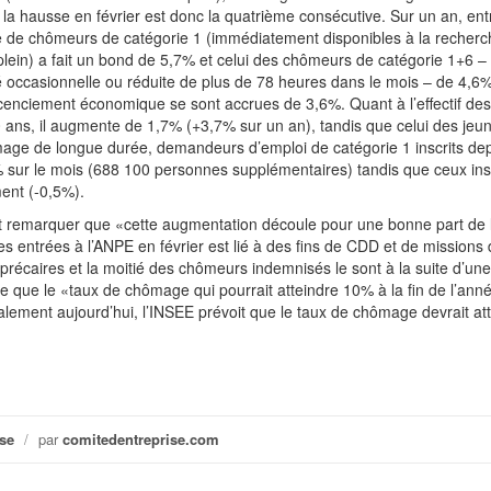
 hausse en février est donc la quatrième consécutive. Sur un an, entr
bre de chômeurs de catégorie 1 (immédiatement disponibles à la recherc
lein) a fait un bond de 5,7% et celui des chômeurs de catégorie 1+6 –
é occasionnelle ou réduite de plus de 78 heures dans le mois – de 4,6
licenciement économique se sont accrues de 3,6%. Quant à l’effectif des
ans, il augmente de 1,7% (+3,7% sur un an), tandis que celui des jeun
mage de longue durée, demandeurs d’emploi de catégorie 1 inscrits de
 sur le mois (688 100 personnes supplémentaires) tandis que ceux insc
ment (-0,5%).
 remarquer que «cette augmentation découle pour une bonne part de 
des entrées à l’ANPE en février est lié à des fins de CDD et de missions d
 précaires et la moitié des chômeurs indemnisés le sont à la suite d’une
me que le «taux de chômage qui pourrait atteindre 10% à la fin de l’ann
alement aujourd’hui, l’INSEE prévoit que le taux de chômage devrait at
se
/
par
comitedentreprise.com