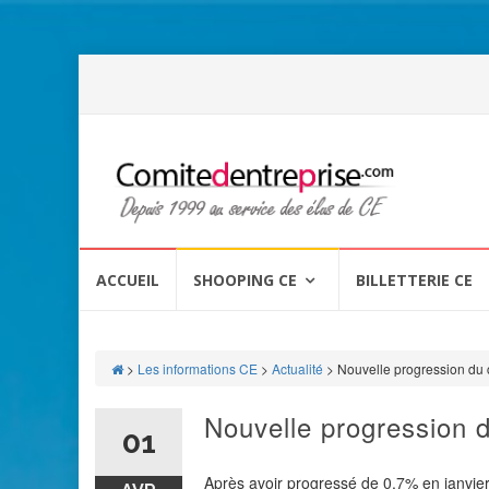
Aller
au
ACCUEIL
SHOOPING CE
BILLETTERIE CE
contenu
>
Les informations CE
>
Actualité
>
Nouvelle progression du
Nouvelle progression 
01
Après avoir progressé de 0,7% en janvier