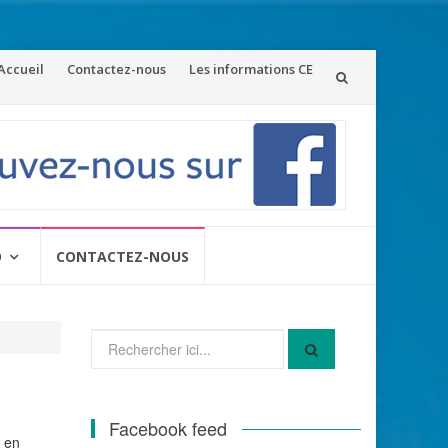
ler
Accueil
Contactez-nous
Les informations CE
u
ontenu
O
CONTACTEZ-NOUS
Recherche
pour
:
Facebook feed
s en