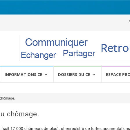
Al
a
c
INFORMATIONS CE
DOSSIERS DU CE
ESPACE PR
 chômage.
du chômage.
 (soit 17 000 chômeurs de plus), et enregistré de fortes augmentation