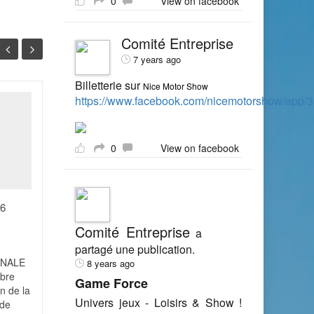
0
View on facebook
Comité Entreprise
7 years ago
Billetterie sur
Nice Motor Show
https://www.facebook.com/nicemotorshow/app
Vers une hausse
07
31
significative des
contrôles Urssaf ?
NOV
OCT
0
View on facebook
Alors que les contrôles
Urssaf sont de plus en plus
sévères, le pire reste
26
semble-t-il à venir... mieux
vaut donc avoir ses comptes
Comité Entreprise
a
en...
partagé une publication.
ONALE
8 years ago
Actualité
Lire la suite
Actual
mbre
Game Force
n de la
Univers jeux - Loisirs & Show !
 de