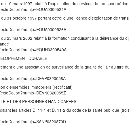
du 19 mars 1997 relatif à l’exploitation de services de transport aérien
/UnTexteDeJorf?numjo=EQUA0300524A
 du 31 octobre 1997 portant octroi d’une licence d’exploitation de tran
/UnTexteDeJorf?numjo=EQUA0300526A
 du 25 mars 2002 relatif à la formation conduisant à la délivrance du d
hande
/UnTexteDeJorf?numjo=EQUH0300540A
EVELOPPEMENT DURABLE
rément d’une association de surveillance de la qualité de l’air au titre 
/UnTexteDeJorf?numjo=DEVP0320058A
ion d’ensembles immobiliers (rectificatif)
/UnTexteDeJorf?numjo=DEVN0320055Z
ILLE ET DES PERSONNES HANDICAPEES
iant les articles D. 11-1 et D. 11-2 du code de la santé publique (tro
/UnTexteDeJorf?numjo=SANP0320870D