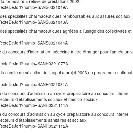
du formulaire « relevé de prestations 2002 »
/UnTexteDeJorf?numjo=SANS0321049A
te des spécialités pharmaceutiques remboursables aux assurés sociaux
/UnTexteDeJorf?numjo=SANS0321043A
 des spécialités pharmaceutiques agréées à l’usage des collectivités et 
/UnTexteDeJorf?numjo=SANS0321044A
 du concours d’internat en médecine à titre étranger pour l’année unive
/UnTexteDeJorf?numjo=SANH0321077A
du comité de sélection de l’appel à projet 2003 du programme national 
/UnTexteDeJorf?numjo=SANP0321081A
e du concours d’admission au cycle préparatoire au concours interne
recteurs d’établissements sociaux et médico-sociaux
/UnTexteDeJorf?numjo=SANH0321111A
e du concours d’admission au cycle préparatoire au concours interne
ecteurs d’établissements sanitaires et sociaux
/UnTexteDeJorf?numjo=SANH0321112A