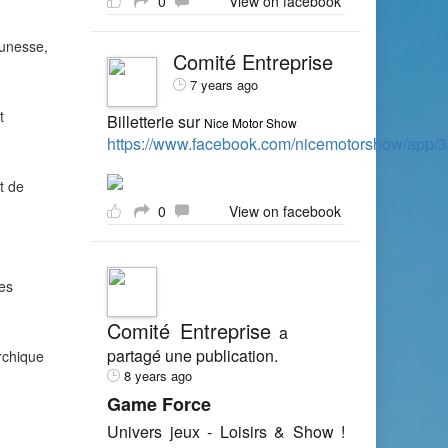
0
View on facebook
eunesse,
Comité Entreprise
7 years ago
t
Billetterie sur
Nice Motor Show
https://www.facebook.com/nicemotorshow/app
t de
0
View on facebook
des
Comité Entreprise
a
partagé une publication.
rchique
8 years ago
Game Force
Univers jeux - Loisirs & Show !