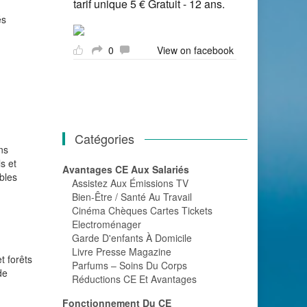
tarif unique 5 € Gratuit - 12 ans.
és
0
View on facebook
Catégories
ns
s et
Avantages CE Aux Salariés
bles
Assistez Aux Émissions TV
Bien-Être / Santé Au Travail
Cinéma Chèques Cartes Tickets
Electroménager
Garde D'enfants À Domicile
Livre Presse Magazine
t forêts
Parfums – Soins Du Corps
de
Réductions CE Et Avantages
Fonctionnement Du CE