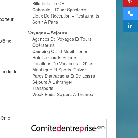
Billetterie Du CE
Cabarets – Dîner Spectacle
Lieux De Réception – Restaurants
sporteur
Sortir À Paris
Voyages – Séjours
Agences De Voyages Et Tours
iplôme
Opérateurs
Camping CE Et Mobil-Home
Hôtels / Courts Séjours
Locations De Vacances – Gîtes
Montagne Et Sports D'hiver
du code de
Parcs D'attractions Et De Loisirs
Séjours À L'étranger
Transports
Week-Ends, Séjours À Thèmes
isième