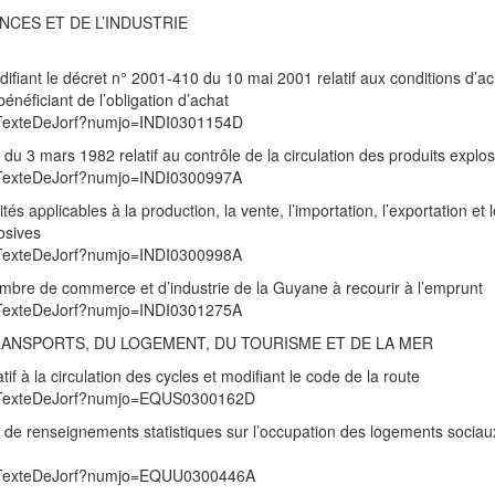
NCES ET DE L’INDUSTRIE
iant le décret n° 2001-410 du 10 mai 2001 relatif aux conditions d’ac
bénéficiant de l’obligation d’achat
UnTexteDeJorf?numjo=INDI0301154D
du 3 mars 1982 relatif au contrôle de la circulation des produits explos
UnTexteDeJorf?numjo=INDI0300997A
és applicables à la production, la vente, l’importation, l’exportation et l
osives
UnTexteDeJorf?numjo=INDI0300998A
mbre de commerce et d’industrie de la Guyane à recourir à l’emprunt
UnTexteDeJorf?numjo=INDI0301275A
TRANSPORTS, DU LOGEMENT, DU TOURISME ET DE LA MER
f à la circulation des cycles et modifiant le code de la route
/UnTexteDeJorf?numjo=EQUS0300162D
te de renseignements statistiques sur l’occupation des logements sociau
/UnTexteDeJorf?numjo=EQUU0300446A