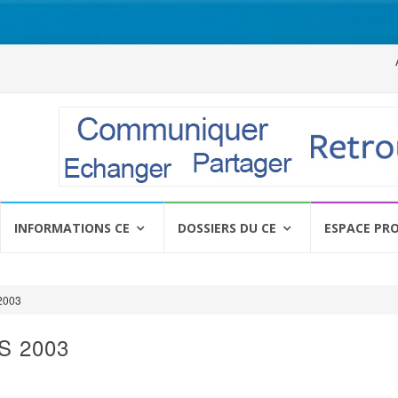
Al
a
c
INFORMATIONS CE
DOSSIERS DU CE
ESPACE PR
2003
S 2003