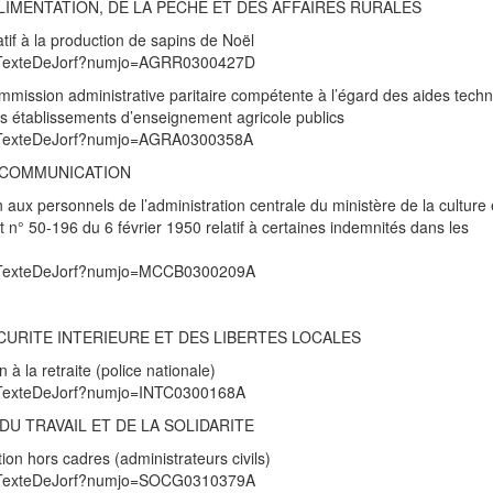
ALIMENTATION, DE LA PECHE ET DES AFFAIRES RURALES
if à la production de sapins de Noël
/UnTexteDeJorf?numjo=AGRR0300427D
mmission administrative paritaire compétente à l’égard des aides tech
des établissements d’enseignement agricole publics
/UnTexteDeJorf?numjo=AGRA0300358A
A COMMUNICATION
 aux personnels de l’administration centrale du ministère de la culture 
n° 50-196 du 6 février 1950 relatif à certaines indemnités dans les
/UnTexteDeJorf?numjo=MCCB0300209A
ECURITE INTERIEURE ET DES LIBERTES LOCALES
à la retraite (police nationale)
UnTexteDeJorf?numjo=INTC0300168A
DU TRAVAIL ET DE LA SOLIDARITE
ion hors cadres (administrateurs civils)
/UnTexteDeJorf?numjo=SOCG0310379A