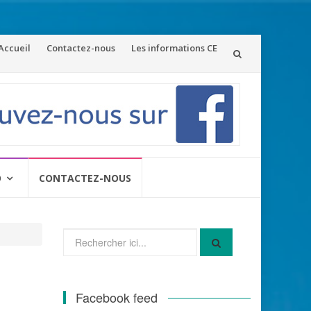
ler
Accueil
Contactez-nous
Les informations CE
u
ontenu
O
CONTACTEZ-NOUS
Recherche
pour
:
Facebook feed