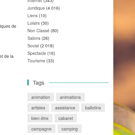
Internet
(343)
Juridique
(4 016)
Liens
(10)
Loisirs
(30)
niques de
Non Classé
(80)
Salons
(26)
Social
(2 018)
Spectacle
(16)
et de la
Tourisme
(33)
Tags
animation
animations
artistes
assistance
ballotins
bien-être
cabaret
campagne
camping