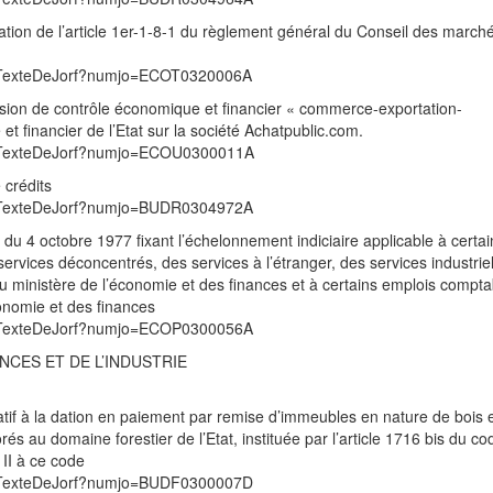
tion de l’article 1er-1-8-1 du règlement général du Conseil des march
/UnTexteDeJorf?numjo=ECOT0320006A
sion de contrôle économique et financier « commerce-exportation-
 financier de l’Etat sur la société Achatpublic.com.
/UnTexteDeJorf?numjo=ECOU0300011A
 crédits
/UnTexteDeJorf?numjo=BUDR0304972A
 du 4 octobre 1977 fixant l’échelonnement indiciaire applicable à certai
services déconcentrés, des services à l’étranger, des services industriel
 ministère de l’économie et des finances et à certains emplois compta
conomie et des finances
/UnTexteDeJorf?numjo=ECOP0300056A
NCES ET DE L’INDUSTRIE
if à la dation en paiement par remise d’immeubles en nature de bois e
s au domaine forestier de l’Etat, instituée par l’article 1716 bis du co
 II à ce code
/UnTexteDeJorf?numjo=BUDF0300007D