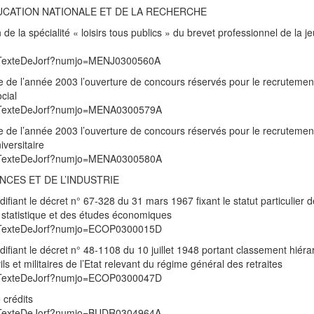
DUCATION NATIONALE ET DE LA RECHERCHE
 de la spécialité « loisirs tous publics » du brevet professionnel de la j
/UnTexteDeJorf?numjo=MENJ0300560A
re de l’année 2003 l’ouverture de concours réservés pour le recrutemen
cial
/UnTexteDeJorf?numjo=MENA0300579A
re de l’année 2003 l’ouverture de concours réservés pour le recrutemen
iversitaire
/UnTexteDeJorf?numjo=MENA0300580A
NCES ET DE L’INDUSTRIE
iant le décret n° 67-328 du 31 mars 1967 fixant le statut particulier 
la statistique et des études économiques
/UnTexteDeJorf?numjo=ECOP0300015D
iant le décret n° 48-1108 du 10 juillet 1948 portant classement hiéra
s et militaires de l’Etat relevant du régime général des retraites
/UnTexteDeJorf?numjo=ECOP0300047D
 crédits
/UnTexteDeJorf?numjo=BUDR0304964A