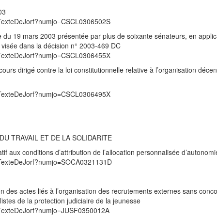
03
/UnTexteDeJorf?numjo=CSCL0306502S
te du 19 mars 2003 présentée par plus de soixante sénateurs, en applic
, et visée dans la décision n° 2003-469 DC
/UnTexteDeJorf?numjo=CSCL0306455X
s dirigé contre la loi constitutionnelle relative à l’organisation décen
/UnTexteDeJorf?numjo=CSCL0306495X
DU TRAVAIL ET DE LA SOLIDARITE
f aux conditions d’attribution de l’allocation personnalisée d’autonomi
/UnTexteDeJorf?numjo=SOCA0321131D
n des actes liés à l’organisation des recrutements externes sans conc
istes de la protection judiciaire de la jeunesse
/UnTexteDeJorf?numjo=JUSF0350012A