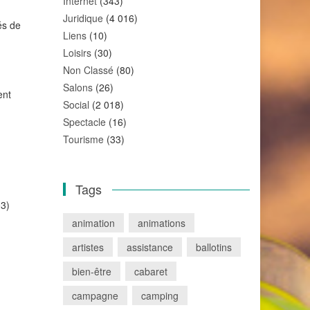
Internet
(343)
Juridique
(4 016)
és de
Liens
(10)
Loisirs
(30)
Non Classé
(80)
Salons
(26)
ent
Social
(2 018)
Spectacle
(16)
Tourisme
(33)
Tags
03)
animation
animations
artistes
assistance
ballotins
bien-être
cabaret
campagne
camping