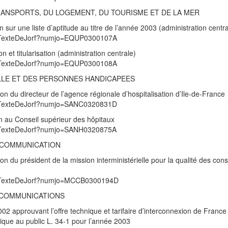
TRANSPORTS, DU LOGEMENT, DU TOURISME ET DE LA MER
n sur une liste d’aptitude au titre de l’année 2003 (administration centra
/UnTexteDeJorf?numjo=EQUP0300107A
et titularisation (administration centrale)
/UnTexteDeJorf?numjo=EQUP0300108A
ILLE ET DES PERSONNES HANDICAPEES
n du directeur de l’agence régionale d’hospitalisation d’Ile-de-France
/UnTexteDeJorf?numjo=SANC0320831D
n au Conseil supérieur des hôpitaux
/UnTexteDeJorf?numjo=SANH0320875A
A COMMUNICATION
 du président de la mission interministérielle pour la qualité des cons
/UnTexteDeJorf?numjo=MCCB0300194D
ECOMMUNICATIONS
2 approuvant l’offre technique et tarifaire d’interconnexion de Franc
nique au public L. 34-1 pour l’année 2003