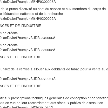
/UnTexteDeJorf?numjo=MENF0300003A
 de la prime d’activité au chef du service et aux membres du corps de
de l’éducation nationale et de la recherche
/UnTexteDeJorf?numjo=MENF0300005A
NCES ET DE L’INDUSTRIE
n de crédits
/UnTexteDeJorf?numjo=BUDB0340006A
n de crédits
/UnTexteDeJorf?numjo=BUDB0330002A
NCES ET DE L’INDUSTRIE
du taux de la remise à allouer aux débitants de tabac pour la vente au d
/UnTexteDeJorf?numjo=BUDD0270061A
NCES ET DE L’INDUSTRIE
tif aux prescriptions techniques générales de conception et de foncti
tions en vue de leur raccordement aux réseaux publics de distribution
UnTexteDeJorf?numjo=INDI0301060D