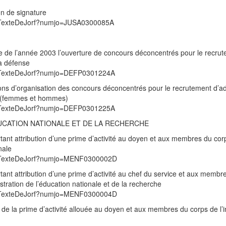
on de signature
/UnTexteDeJorf?numjo=JUSA0300085A
re de l’année 2003 l’ouverture de concours déconcentrés pour le recru
la défense
/UnTexteDeJorf?numjo=DEFP0301224A
ions d’organisation des concours déconcentrés pour le recrutement d’ad
se (femmes et hommes)
/UnTexteDeJorf?numjo=DEFP0301225A
DUCATION NATIONALE ET DE LA RECHERCHE
ant attribution d’une prime d’activité au doyen et aux membres du cor
nale
/UnTexteDeJorf?numjo=MENF0300002D
nt attribution d’une prime d’activité au chef du service et aux membr
stration de l’éducation nationale et de la recherche
/UnTexteDeJorf?numjo=MENF0300004D
 de la prime d’activité allouée au doyen et aux membres du corps de l’