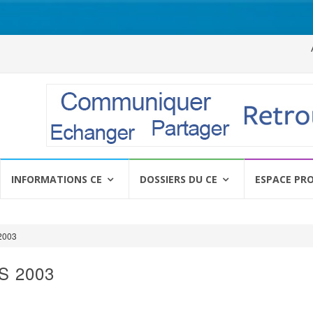
Al
a
c
INFORMATIONS CE
DOSSIERS DU CE
ESPACE PR
2003
S 2003