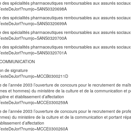
iste des spécialités pharmaceutiques remboursables aux assurés sociaux
/UnTexteDeJorf?numjo=SANS0320698A
iste des spécialités pharmaceutiques remboursables aux assurés sociaux
/UnTexteDeJorf?numjo=SANS0320699A
iste des spécialités pharmaceutiques remboursables aux assurés sociaux
/UnTexteDeJorf?numjo=SANS0320700A
iste des spécialités pharmaceutiques remboursables aux assurés sociaux
/UnTexteDeJorf?numjo=SANS0320701A
A COMMUNICATION
on de signature
/UnTexteDeJorf?numjo=MCCB0300211D
re de l’année 2003 l’ouverture de concours pour le recrutement de maît
mmes et hommes) du ministère de la culture et de la communication et p
ipline et établissement d’affectation
/UnTexteDeJorf?numjo=MCCE0300259A
re de l’année 2003 l’ouverture de concours pour le recrutement de prof
mes) du ministère de la culture et de la communication et portant répar
ablissement d’affectation
/UnTexteDeJorf?numjo=MCCE0300260A