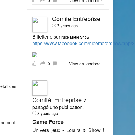
0
View on facebook
Comité Entreprise
7 years ago
Billetterie sur
Nice Motor Show
https://www.facebook.com/nicemotorshow/app
0
View on facebook
étail des
Comité Entreprise
a
partagé une publication.
8 years ago
Game Force
onnement
Univers jeux - Loisirs & Show !