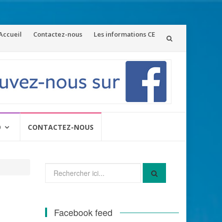
ler
Accueil
Contactez-nous
Les informations CE
u
ontenu
O
CONTACTEZ-NOUS
Recherche
pour
:
Facebook feed