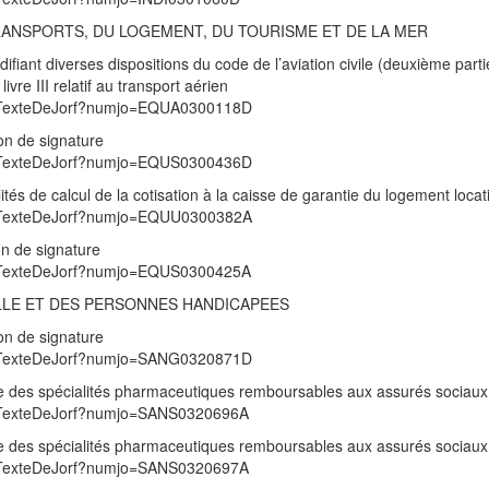
TRANSPORTS, DU LOGEMENT, DU TOURISME ET DE LA MER
ant diverses dispositions du code de l’aviation civile (deuxième parti
vre III relatif au transport aérien
/UnTexteDeJorf?numjo=EQUA0300118D
on de signature
/UnTexteDeJorf?numjo=EQUS0300436D
ités de calcul de la cotisation à la caisse de garantie du logement locati
/UnTexteDeJorf?numjo=EQUU0300382A
on de signature
/UnTexteDeJorf?numjo=EQUS0300425A
ILLE ET DES PERSONNES HANDICAPEES
on de signature
/UnTexteDeJorf?numjo=SANG0320871D
iste des spécialités pharmaceutiques remboursables aux assurés sociaux
/UnTexteDeJorf?numjo=SANS0320696A
iste des spécialités pharmaceutiques remboursables aux assurés sociaux
/UnTexteDeJorf?numjo=SANS0320697A