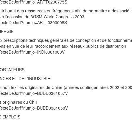
/UnTexteDeJorf?numjo=ARTT0200775S
ttribuant des ressources en fréquences afin de permettre à des sociét
s à l’occasion du 3GSM World Congress 2003
/UnTexteDeJorf?numjo=ARTL0300008S
NERGIE
 aux prescriptions techniques générales de conception et de fonctionnem
tions en vue de leur raccordement aux réseaux publics de distribution
UnTexteDeJorf?numjo=INDI0301080V
PORTATEURS
NCES ET DE L’INDUSTRIE
s non textiles originaires de Chine (années contingentaires 2002 et 20
/UnTexteDeJorf?numjo=BUDD0361057V
 originaires du Chili
/UnTexteDeJorf?numjo=BUDD0361058V
D’EMPLOIS