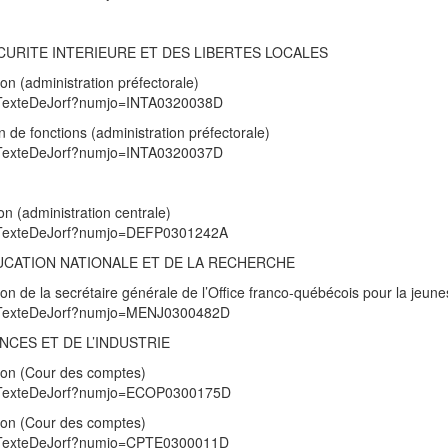
ECURITE INTERIEURE ET DES LIBERTES LOCALES
n (administration préfectorale)
UnTexteDeJorf?numjo=INTA0320038D
 de fonctions (administration préfectorale)
UnTexteDeJorf?numjo=INTA0320037D
n (administration centrale)
/UnTexteDeJorf?numjo=DEFP0301242A
DUCATION NATIONALE ET DE LA RECHERCHE
n de la secrétaire générale de l’Office franco-québécois pour la jeun
/UnTexteDeJorf?numjo=MENJ0300482D
NCES ET DE L’INDUSTRIE
ion (Cour des comptes)
/UnTexteDeJorf?numjo=ECOP0300175D
ion (Cour des comptes)
/UnTexteDeJorf?numjo=CPTE0300011D