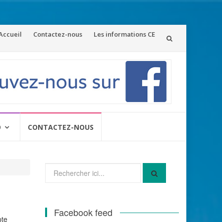
ler
Accueil
Contactez-nous
Les informations CE
u
ontenu
O
CONTACTEZ-NOUS
Recherche
pour
:
Facebook feed
pte