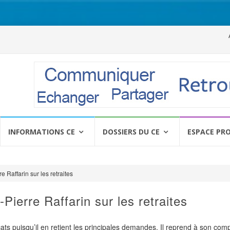
Al
a
c
INFORMATIONS CE
DOSSIERS DU CE
ESPACE PR
e Raffarin sur les retraites
Pierre Raffarin sur les retraites
icats puisqu’il en retient les principales demandes. Il reprend à son com