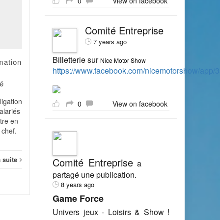
0
View on facebook
CHSCT : c'est l'effectif
de l'entreprise qui
MAI
AVR
compte !
Comité Entreprise
7 years ago
Tout salarié employé par
une entreprise dont l'effectif
Billetterie sur
Nice Motor Show
rmation
est au moins égal à 50
https://www.facebook.com/nicemotorshow/app
salariés doit relever d'un
é
CHSCT. L'effectif à
Socia
prendre...
igation
0
View on facebook
alariés
Social
Lire la suite
ttre en
 chef.
a suite
Comité Entreprise
a
partagé une publication.
8 years ago
Game Force
Univers jeux - Loisirs & Show !