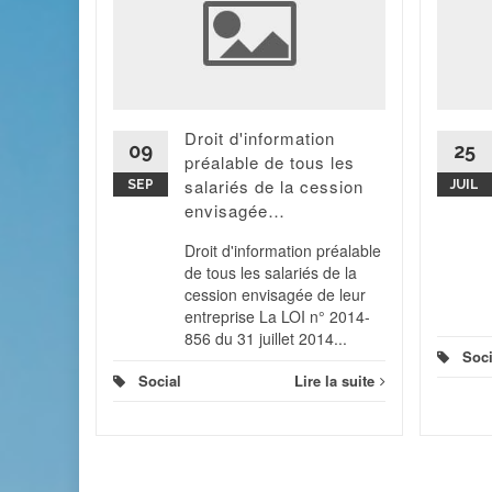
 une
la
'éteindre
Il va être
Droit d'information
mpte
09
25
préalable de tous les
ion...
salariés de la cession
SEP
JUIL
 la suite
envisagée…
Droit d'information préalable
de tous les salariés de la
cession envisagée de leur
entreprise La LOI n° 2014-
856 du 31 juillet 2014...
Soci
Social
Lire la suite