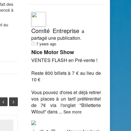
fait des
mmencé à
nt au
Comité Entreprise
a
partagé une publication.
7 years ago
Nice Motor Show
VENTES FLASH en Pré-vente !
Reste 800 billets à 7 € au lieu de
10 €
Vous pouvez d'ores et déjà retirer
vos places à un tarif préférentiel
de 7€ via l'onglet "Billetterie
Wilout" dans
...
See more
Mise en place du
21
29