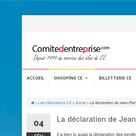
Aller
au
ACCUEIL
SHOOPING CE
BILLETTERIE CE
contenu
>
Les informations CE
>
Social
>
La déclaration de Jean-Pierr
La déclaration de Jean-
04
Il a bien lu aussi la déclaration des synd