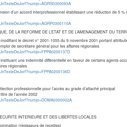
pad/UnTexteDeJorf?numjo=AGRS0300093A
ion d’un accord interprofessionnel établissant une réduction de 5 % 
pad/UnTexteDeJorf?numjo=AGRP0300110A
UE, DE LA REFORME DE L’ETAT ET DE L’AMENAGEMENT DU TERR
difiant le décret n° 2001-1055 du 9 novembre 2001 portant attributi
mploi de secrétaire général pour les affaires régionales
ad/UnTexteDeJorf?numjo=FPPA0200137D
tituant une indemnité différentielle en faveur de certains agents occ
aires régionales
ad/UnTexteDeJorf?numjo=FPPA0200136D
lection professionnelle pour l’accès au grade d’attaché principal
 titre de l’année 2002
pad/UnTexteDeJorf?numjo=DOMA0300002A
SECURITE INTERIEURE ET DES LIBERTES LOCALES
ination (régisseurs de recettes)