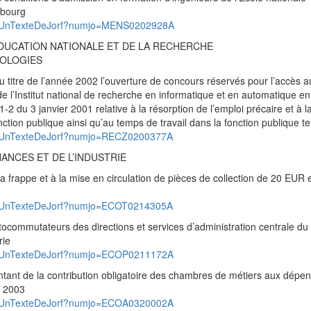
sbourg
pad/UnTexteDeJorf?numjo=MENS0202928A
EDUCATION NATIONALE ET DE LA RECHERCHE
OLOGIES
titre de l’année 2002 l’ouverture de concours réservés pour l’accès a
e l’Institut national de recherche en informatique et en automatique en
01-2 du 3 janvier 2001 relative à la résorption de l’emploi précaire et à l
tion publique ainsi qu’au temps de travail dans la fonction publique ter
pad/UnTexteDeJorf?numjo=RECZ0200377A
ANCES ET DE L’INDUSTRIE
frappe et à la mise en circulation de pièces de collection de 20 EUR 
pad/UnTexteDeJorf?numjo=ECOT0214305A
ocommutateurs des directions et services d’administration centrale du 
rie
pad/UnTexteDeJorf?numjo=ECOP0211172A
tant de la contribution obligatoire des chambres de métiers aux dépe
e 2003
pad/UnTexteDeJorf?numjo=ECOA0320002A