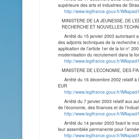
supérieure des arts et industries de Stra
http://www.legifrance.gouv.fr/WAs
MINISTERE DE LA JEUNESSE, DE L’
RECHERCHE ET NOUVELLES TECHN
Arrêté du 15 janvier 2003 autorisant au 
des adjoints techniques de la recherche d
application de l’article 1er de la loi n° 20
modernisation du recrutement dans la fonc
http://www.legifrance.gouv.fr/WAs
MINISTERE DE L’ECONOMIE, DES FIN
Arrêté du 16 décembre 2002 relatif à la 
EUR
http://www.legifrance.gouv.fr/WAs
Arrêté du 7 janvier 2003 relatif aux aut
de l’économie, des finances et de l’indust
http://www.legifrance.gouv.fr/WAs
Arrêté du 14 janvier 2003 fixant le mon
leur assemblée permanente pour l’anné
http://www.legifrance.gouv.fr/WAs