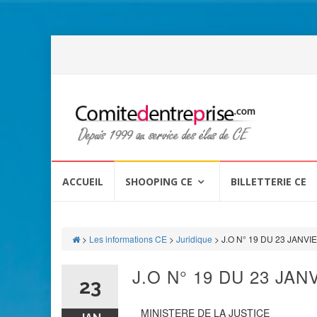
Aller
au
ACCUEIL
SHOOPING CE
BILLETTERIE CE
contenu
>
Les informations CE
>
Juridique
>
J.O N° 19 DU 23 JANVI
J.O N° 19 DU 23 JAN
23
MINISTERE DE LA JUSTICE