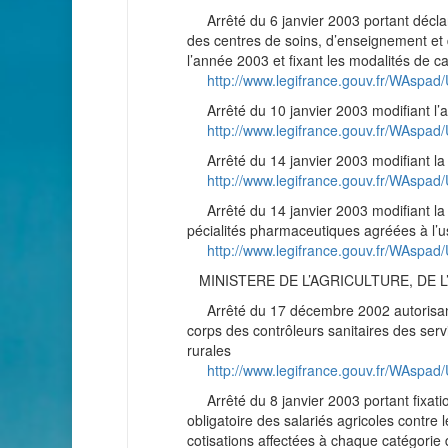
Arrêté du 6 janvier 2003 portant déclara
des centres de soins, d’enseignement et d
l’année 2003 et fixant les modalités de c
http://www.legifrance.gouv.fr/WAs
Arrêté du 10 janvier 2003 modifiant l’a
http://www.legifrance.gouv.fr/WAsp
Arrêté du 14 janvier 2003 modifiant la 
http://www.legifrance.gouv.fr/WAsp
Arrêté du 14 janvier 2003 modifiant la l
pécialités pharmaceutiques agréées à l’us
http://www.legifrance.gouv.fr/WAsp
MINISTERE DE L’AGRICULTURE, DE L
Arrêté du 17 décembre 2002 autorisant a
corps des contrôleurs sanitaires des servi
rurales
http://www.legifrance.gouv.fr/WAs
Arrêté du 8 janvier 2003 portant fixati
obligatoire des salariés agricoles contre 
cotisations affectées à chaque catégori