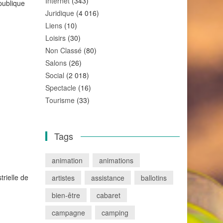
Internet
(343)
publique
Juridique
(4 016)
Liens
(10)
Loisirs
(30)
Non Classé
(80)
Salons
(26)
Social
(2 018)
Spectacle
(16)
Tourisme
(33)
Tags
animation
animations
rielle de
artistes
assistance
ballotins
bien-être
cabaret
campagne
camping