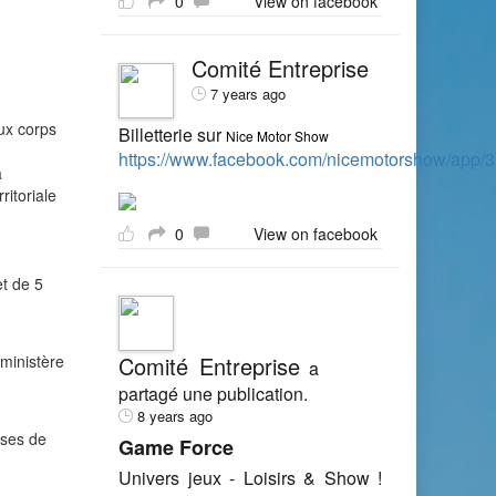
0
View on facebook
Comité Entreprise
7 years ago
ux corps
Billetterie sur
Nice Motor Show
https://www.facebook.com/nicemotorshow/app
a
ritoriale
0
View on facebook
et de 5
ministère
Comité Entreprise
a
partagé une publication.
8 years ago
nses de
Game Force
Univers jeux - Loisirs & Show !