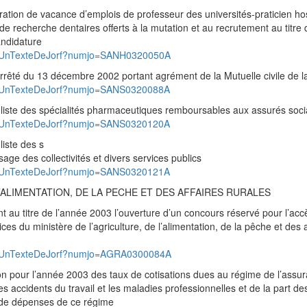
tion de vacance d’emplois de professeur des universités-praticien hos
e recherche dentaires offerts à la mutation et au recrutement au titre 
andidature
pad/UnTexteDeJorf?numjo=SANH0320050A
rrêté du 13 décembre 2002 portant agrément de la Mutuelle civile de l
ad/UnTexteDeJorf?numjo=SANS0320088A
liste des spécialités pharmaceutiques remboursables aux assurés soc
ad/UnTexteDeJorf?numjo=SANS0320120A
iste des s
age des collectivités et divers services publics
ad/UnTexteDeJorf?numjo=SANS0320121A
’ALIMENTATION, DE LA PECHE ET DES AFFAIRES RURALES
u titre de l’année 2003 l’ouverture d’un concours réservé pour l’acc
ces du ministère de l’agriculture, de l’alimentation, de la pêche et des a
pad/UnTexteDeJorf?numjo=AGRA0300084A
on pour l’année 2003 des taux de cotisations dues au régime de l’assu
les accidents du travail et les maladies professionnelles et de la part de
e de dépenses de ce régime