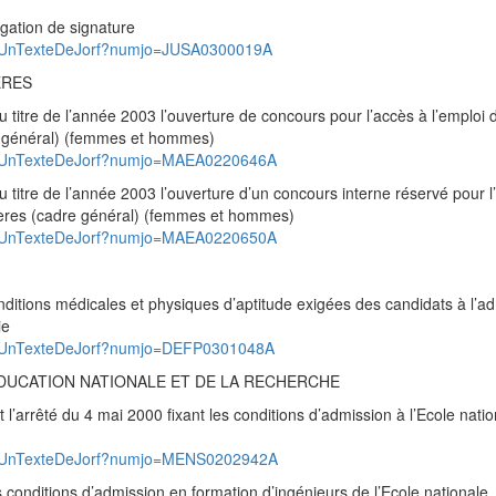
gation de signature
ad/UnTexteDeJorf?numjo=JUSA0300019A
ERES
titre de l’année 2003 l’ouverture de concours pour l’accès à l’emploi 
re général) (femmes et hommes)
pad/UnTexteDeJorf?numjo=MAEA0220646A
titre de l’année 2003 l’ouverture d’un concours interne réservé pour l
ngères (cadre général) (femmes et hommes)
pad/UnTexteDeJorf?numjo=MAEA0220650A
ditions médicales et physiques d’aptitude exigées des candidats à l’a
ie
ad/UnTexteDeJorf?numjo=DEFP0301048A
EDUCATION NATIONALE ET DE LA RECHERCHE
rrêté du 4 mai 2000 fixant les conditions d’admission à l’Ecole natio
pad/UnTexteDeJorf?numjo=MENS0202942A
onditions d’admission en formation d’ingénieurs de l’Ecole nationale