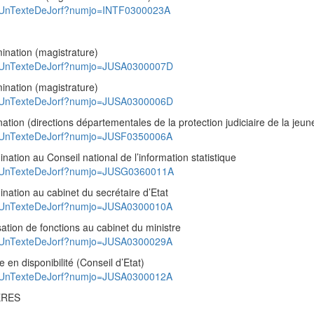
ad/UnTexteDeJorf?numjo=INTF0300023A
nation (magistrature)
ad/UnTexteDeJorf?numjo=JUSA0300007D
nation (magistrature)
ad/UnTexteDeJorf?numjo=JUSA0300006D
ion (directions départementales de la protection judiciaire de la jeun
ad/UnTexteDeJorf?numjo=JUSF0350006A
tion au Conseil national de l’information statistique
ad/UnTexteDeJorf?numjo=JUSG0360011A
ation au cabinet du secrétaire d’Etat
ad/UnTexteDeJorf?numjo=JUSA0300010A
tion de fonctions au cabinet du ministre
ad/UnTexteDeJorf?numjo=JUSA0300029A
n disponibilité (Conseil d’Etat)
ad/UnTexteDeJorf?numjo=JUSA0300012A
ERES