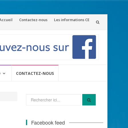
ler
Accueil
Contactez-nous
Les informations CE
u
ontenu
O
CONTACTEZ-NOUS
Recherche
pour
:
Facebook feed