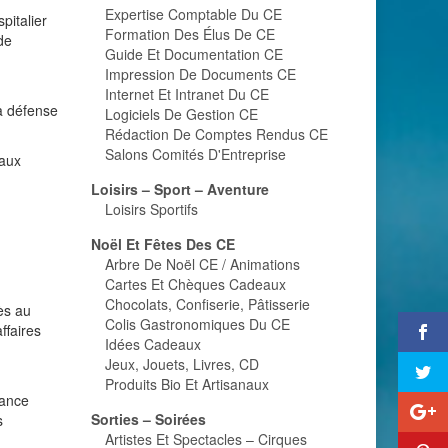
Expertise Comptable Du CE
pitalier
Formation Des Élus De CE
de
Guide Et Documentation CE
Impression De Documents CE
Internet Et Intranet Du CE
a défense
Logiciels De Gestion CE
Rédaction De Comptes Rendus CE
Salons Comités D'Entreprise
iaux
Loisirs – Sport – Aventure
Loisirs Sportifs
Noël Et Fêtes Des CE
Arbre De Noël CE / Animations
Cartes Et Chèques Cadeaux
Chocolats, Confiserie, Pâtisserie
ès au
Colis Gastronomiques Du CE
ffaires
Idées Cadeaux
Jeux, Jouets, Livres, CD
Produits Bio Et Artisanaux
rance
Sorties – Soirées
s
Artistes Et Spectacles – Cirques