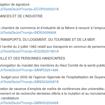
gation de signature
pad/UnTexteDeJorf?numjo=ECOP0300027A
ANCES ET DE L’INDUSTRIE
 chambre de commerce et d’industrie de la Nièvre à recourir à l’empru
ad/UnTexteDeJorf?numjo=INDI0300990A
TRANSPORTS, DU LOGEMENT, DU TOURISME ET DE LA MER
arrêté du 2 juillet 1982 relatif aux transports en commun de personn
pad/UnTexteDeJorf?numjo=EQUS0201961A
MILLE ET DES PERSONNES HANDICAPEES
orogation du mandat des membres du Haut Comité de la santé publi
ad/UnTexteDeJorf?numjo=SANP0320148A
udget pour 2002 de l’agence régionale de l’hospitalisation de Guyan
pad/UnTexteDeJorf?numjo=SANG0320087A
ation de vacance d’emplois de maître de conférences des universités-
gnement et de recherche dentaires offerts à la mutation et au recrutemen
e candidature
pad/UnTexteDeJorf?numjo=SANH0320049A