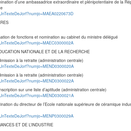
ation d’une ambassadrice extraordinaire et plénipotentiaire de la Ré
ue
pad/UnTexteDeJorf?numjo=MAEA0220673D
ERES
tion de fonctions et nomination au cabinet du ministre délégué
pad/UnTexteDeJorf?numjo=MAEC0300002A
EDUCATION NATIONALE ET DE LA RECHERCHE
sion à la retraite (administration centrale)
pad/UnTexteDeJorf?numjo=MEND0300020A
sion à la retraite (administration centrale)
pad/UnTexteDeJorf?numjo=MEND0300022A
iption sur une liste d’aptitude (administration centrale)
pad/UnTexteDeJorf?numjo=MEND0300021A
tion du directeur de l’Ecole nationale supérieure de céramique indust
pad/UnTexteDeJorf?numjo=MENP0300029A
ANCES ET DE L’INDUSTRIE