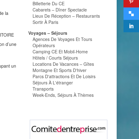
Billetterie Du CE
Cabarets – Dîner Spectacle
de la
Lieux De Réception – Restaurants
Sortir À Paris
Voyages – Séjours
ITOIRE
Agences De Voyages Et Tours
on d’une
Opérateurs
Camping CE Et Mobil-Home
Hôtels / Courts Séjours
Locations De Vacances – Gîtes
upant un
Montagne Et Sports D'hiver
Parcs D'attractions Et De Loisirs
Séjours À L'étranger
Transports
Week-Ends, Séjours À Thèmes