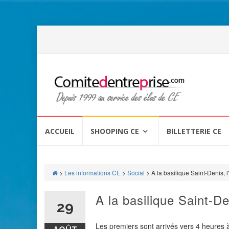
Aller
au
ACCUEIL
SHOOPING CE
BILLETTERIE CE
contenu
>
Les informations CE
>
Social
>
A la basilique Saint-Denis, 
A la basilique Saint-De
29
Les premiers sont arrivés vers 4 heures à