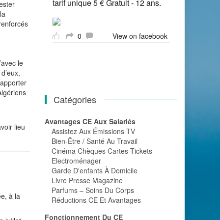
tarif unique 5 € Gratuit - 12 ans.
ester
la
renforcés
0
View on facebook
’avec le
 d’eux,
 apporter
Algériens
Catégories
Avantages CE Aux Salariés
voir lieu
Assistez Aux Émissions TV
Bien-Être / Santé Au Travail
Cinéma Chèques Cartes Tickets
Electroménager
Garde D'enfants À Domicile
Livre Presse Magazine
Parfums – Soins Du Corps
e, à la
Réductions CE Et Avantages
Fonctionnement Du CE