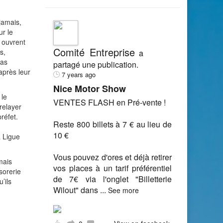
 jamais,
ur le
s ouvrent
Comité Entreprise
s,
a
pas
partagé une publication.
 après leur
7 years ago
Nice Motor Show
 le
VENTES FLASH en Pré-vente !
relayer
réfet.
Reste 800 billets à 7 € au lieu de
10 €
a Ligue
Vous pouvez d'ores et déjà retirer
mais
vos places à un tarif préférentiel
sorerie
de 7€ via l'onglet "Billetterie
’ils
Wilout" dans
...
See more