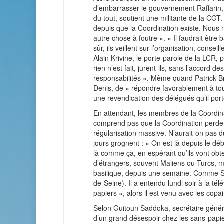
d’embarrasser le gouvernement Raffarin, s
du tout, soutient une militante de la C
depuis que la Coordination existe. Nous n
autre chose à foutre ». « Il faudrait êtr
sûr, ils veillent sur l’organisation, consei
Alain Krivine, le porte-parole de la LCR, 
rien n’est fait, jurent-ils, sans l’accord 
responsabilités ». Même quand Patrick B
Denis, de « répondre favorablement à tou
une revendication des délégués qu’il port
En attendant, les membres de la Coordina
comprend pas que la Coordination perde a
régularisation massive. N’aurait-on pas 
jours grognent : « On est là depuis le déb
là comme ça, en espérant qu’ils vont obte
d’étrangers, souvent Maliens ou Turcs, ma
basilique, depuis une semaine. Comme S
de-Seine). Il a entendu lundi soir à la tél
papiers », alors il est venu avec les copa
Selon Guitoun Saddoka, secrétaire général
d’un grand désespoir chez les sans-papier