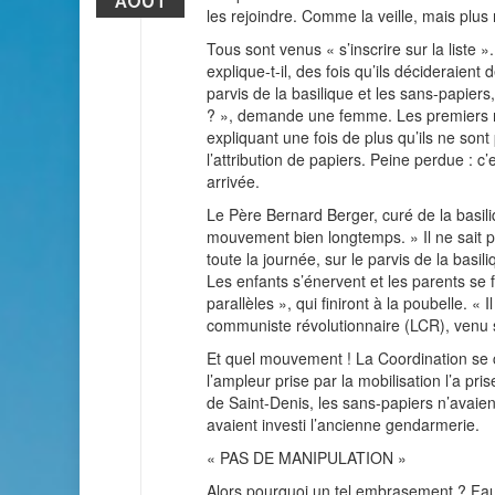
AOÛT
les rejoindre. Comme la veille, mais plu
Tous sont venus « s’inscrire sur la liste »
explique-t-il, des fois qu’ils décideraient
parvis de la basilique et les sans-papiers
? », demande une femme. Les premiers mili
expliquant une fois de plus qu’ils ne sont
l’attribution de papiers. Peine perdue : c’
arrivée.
Le Père Bernard Berger, curé de la basiliq
mouvement bien longtemps. » Il ne sait 
toute la journée, sur le parvis de la basi
Les enfants s’énervent et les parents se fa
parallèles », qui finiront à la poubelle. «
communiste révolutionnaire (LCR), venu 
Et quel mouvement ! La Coordination se 
l’ampleur prise par la mobilisation l’a pr
de Saint-Denis, les sans-papiers n’avaient
avaient investi l’ancienne gendarmerie.
« PAS DE MANIPULATION »
Alors pourquoi un tel embrasement ? Faut-