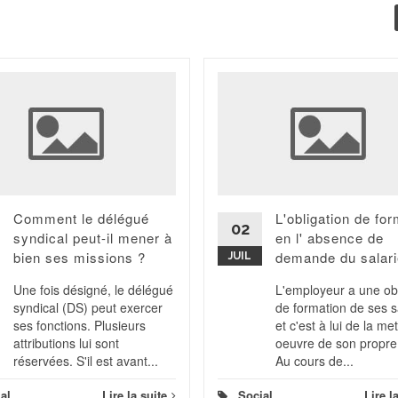
Comment le délégué
L'obligation de fo
02
syndical peut-il mener à
en l' absence de
bien ses missions ?
demande du salari
JUIL
Une fois désigné, le délégué
L'employeur a une obl
syndical (DS) peut exercer
de formation de ses s
ses fonctions. Plusieurs
et c'est à lui de la me
attributions lui sont
oeuvre de son propre
réservées. S'il est avant...
Au cours de...
al
Lire la suite
Social
Lire l