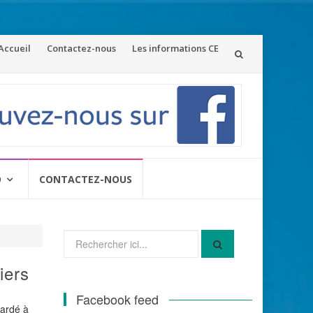
ler
Accueil
Contactez-nous
Les informations CE
u
ontenu
O
CONTACTEZ-NOUS
Recherche
pour
:
iers
Facebook feed
tardé à