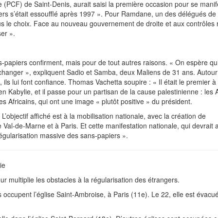
e (PCF) de Saint-Denis, aurait saisi la première occasion pour se manif
rs s’était essoufflé après 1997 ». Pour Ramdane, un des délégués de 
lus le choix. Face au nouveau gouvernement de droite et aux contrôles 
ser ».
s-papiers confirment, mais pour de tout autres raisons. « On espère qu
hanger », expliquent Sadio et Samba, deux Maliens de 31 ans. Autour
ils lui font confiance. Thomas Vachetta soupire : « Il était le premier à
 en Kabylie, et il passe pour un partisan de la cause palestinienne : les 
s Africains, qui ont une image « plutôt positive » du président.
objectif affiché est à la mobilisation nationale, avec la création de
Val-de-Marne et à Paris. Et cette manifestation nationale, qui devrait a
régularisation massive des sans-papiers ».
ie
ur multiplie les obstacles à la régularisation des étrangers.
occupent l’église Saint-Ambroise, à Paris (11e). Le 22, elle est évacué