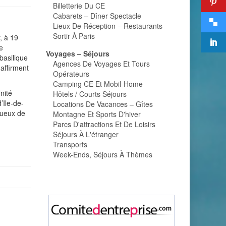
Billetterie Du CE
Cabarets – Dîner Spectacle
Lieux De Réception – Restaurants
Sortir À Paris
, à 19
e
Voyages – Séjours
 basilique
Agences De Voyages Et Tours
affirment
Opérateurs
Camping CE Et Mobil-Home
nité
Hôtels / Courts Séjours
’Ile-de-
Locations De Vacances – Gîtes
tueux de
Montagne Et Sports D'hiver
Parcs D'attractions Et De Loisirs
Séjours À L'étranger
Transports
Week-Ends, Séjours À Thèmes