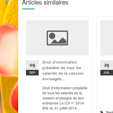
Articles similaires
nnel de
 une
la
'éteindre
Il va être
Droit d'information
mpte
09
25
préalable de tous les
ion...
salariés de la cession
SEP
JUIL
 la suite
envisagée…
Droit d'information préalable
de tous les salariés de la
cession envisagée de leur
entreprise La LOI n° 2014-
856 du 31 juillet 2014...
Soci