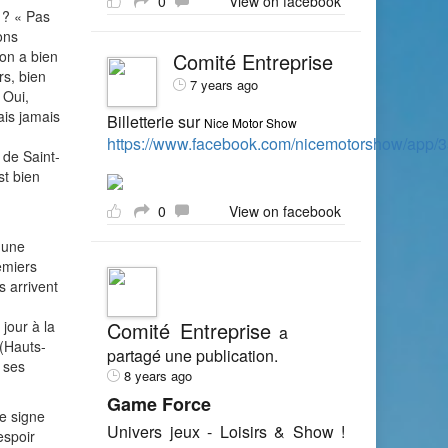
0
View on facebook
 ? « Pas
ons
 on a bien
Comité Entreprise
rs, bien
7 years ago
 Oui,
ais jamais
Billetterie sur
Nice Motor Show
https://www.facebook.com/nicemotorshow/app
de Saint-
st bien
0
View on facebook
 une
emiers
s arrivent
jour à la
Comité Entreprise
a
(Hauts-
partagé une publication.
r ses
8 years ago
Game Force
le signe
Univers jeux - Loisirs & Show !
espoir