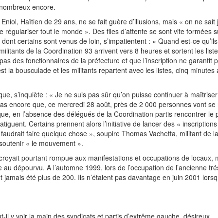
s nombreux encore.
. Eniol, Haïtien de 29 ans, ne se fait guère d’illusions, mais « on ne sait
 de régulariser tout le monde ». Des files d’attente se sont vite formées s
, dont certains sont venus de loin, s’impatientent : « Quand est-ce qu’il
tants de la Coordination 93 arrivent vers 8 heures et sortent les liste
 pas des fonctionnaires de la préfecture et que l’inscription ne garantit 
est la bousculade et les militants repartent avec les listes, cinq minutes
ue, s’inquiète : « Je ne suis pas sûr qu’on puisse continuer à maîtriser
pas encore que, ce mercredi 28 août, près de 2 000 personnes vont se 
lique, en l’absence des délégués de la Coordination partis rencontrer le p
tiguent. Certains prennent alors l’initiative de lancer des « inscriptions
 Il faudrait faire quelque chose », soupire Thomas Vachetta, militant de l
soutenir « le mouvement ».
croyait pourtant rompue aux manifestations et occupations de locaux, 
ise au dépourvu. A l’automne 1999, lors de l’occupation de l’ancienne tré
 jamais été plus de 200. Ils n’étaient pas davantage en juin 2001 lorsqu
il y voir la main des syndicats et partis d’extrême gauche, désireux