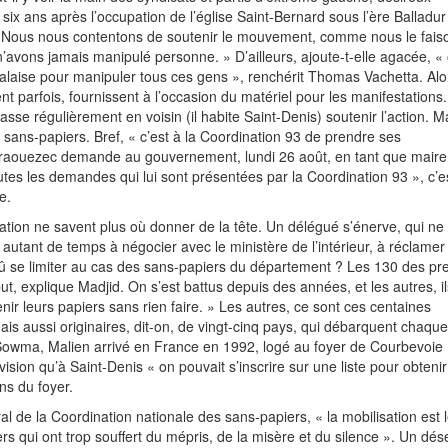
ix ans après l’occupation de l’église Saint-Bernard sous l’ère Balladur
GT. Nous nous contentons de soutenir le mouvement, comme nous le fais
’avons jamais manipulé personne. » D’ailleurs, ajoute-t-elle agacée, «
e balaise pour manipuler tous ces gens », renchérit Thomas Vachetta. Alo
llent parfois, fournissent à l’occasion du matériel pour les manifestations.
passe régulièrement en voisin (il habite Saint-Denis) soutenir l’action. M
des sans-papiers. Bref, « c’est à la Coordination 93 de prendre ses
raouezec demande au gouvernement, lundi 26 août, en tant que maire 
tes les demandes qui lui sont présentées par la Coordination 93 », c’e
e.
tion ne savent plus où donner de la tête. Un délégué s’énerve, qui ne
utant de temps à négocier avec le ministère de l’intérieur, à réclamer
dû se limiter au cas des sans-papiers du département ? Les 130 des pr
ut, explique Madjid. On s’est battus depuis des années, et les autres, il
nir leurs papiers sans rien faire. » Les autres, ce sont ces centaines
is aussi originaires, dit-on, de vingt-cinq pays, qui débarquent chaque 
owma, Malien arrivé en France en 1992, logé au foyer de Courbevoie 
évision qu’à Saint-Denis « on pouvait s’inscrire sur une liste pour obteni
ins du foyer.
 de la Coordination nationale des sans-papiers, « la mobilisation est 
s qui ont trop souffert du mépris, de la misère et du silence ». Un dés