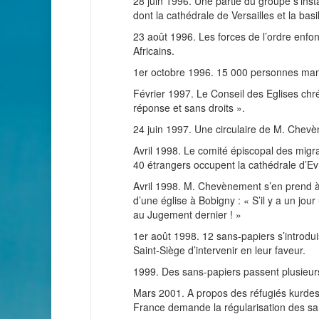
28 juin 1996. Une partie du groupe s’insta
dont la cathédrale de Versailles et la bas
23 août 1996. Les forces de l’ordre enfon
Africains.
1er octobre 1996. 15 000 personnes manif
Février 1997. Le Conseil des Eglises ch
réponse et sans droits ».
24 juin 1997. Une circulaire de M. Chevènem
Avril 1998. Le comité épiscopal des migrat
40 étrangers occupent la cathédrale d’Ev
Avril 1998. M. Chevènement s’en prend à
d’une église à Bobigny : « S’il y a un j
au Jugement dernier ! »
1er août 1998. 12 sans-papiers s’introdu
Saint-Siège d’intervenir en leur faveur.
1999. Des sans-papiers passent plusieur
Mars 2001. A propos des réfugiés kurdes 
France demande la régularisation des san