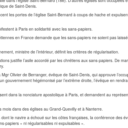
lle dans l’église Saint-Bernard (18e). D’autres églises sont occupées en 
ilique de Saint-Denis.
cent les portes de l’église Saint-Bernard à coups de hache et expulsent
estent à Paris en solidarité avec les sans-papiers.
rétiennes en France demande que les sans-papiers ne soient pas laissé
ent, ministre de l’intérieur, définit les critères de régularisation.
ions justifie l’asile accordé par les chrétiens aux sans-papiers. De mars 
ry.
 Mgr Olivier de Berranger, évêque de Saint-Denis, qui approuve l’occu
our un gouvernement hégémonisé par l’extrême droite, l’évêque en rendr
isent dans la nonciature apostolique à Paris, et demandent au représen
s mois dans des églises au Grand-Quevilly et à Nanterre.
dont le navire a échoué sur les côtes françaises, la conférence des é
s-papiers « ni régularisables ni expulsables ».