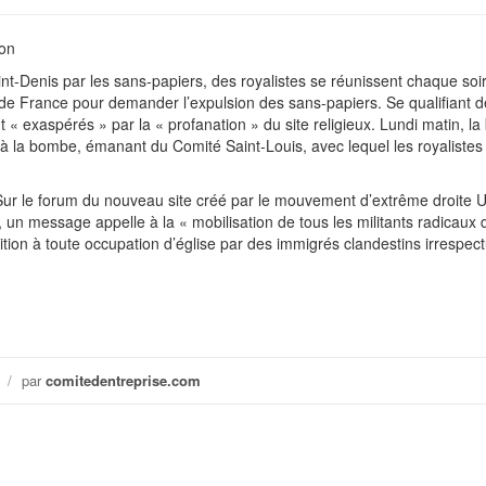
ion
int-Denis par les sans-papiers, des royalistes se réunissent chaque soir
 de France pour demander l’expulsion des sans-papiers. Se qualifiant d
t « exaspérés » par la « profanation » du site religieux. Lundi matin, la
 à la bombe, émanant du Comité Saint-Louis, avec lequel les royalistes 
 Sur le forum du nouveau site créé par le mouvement d’extrême droite U
 un message appelle à la « mobilisation de tous les militants radicaux d
ition à toute occupation d’église par des immigrés clandestins irrespec
/
par
comitedentreprise.com