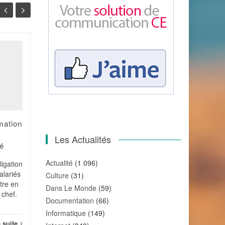
Mise en place du
21
29
CHSCT : c'est l'effectif
de l'entreprise qui
MAI
AVR
compte !
Tout salarié employé par
une entreprise dont l'effectif
rmation
est au moins égal à 50
salariés doit relever d'un
Les Actualités
é
CHSCT. L'effectif à
Socia
prendre...
Actualité
(1 096)
igation
alariés
Social
Lire la suite
Culture
(31)
ttre en
Dans Le Monde
(59)
 chef.
Documentation
(66)
Informatique
(149)
a suite