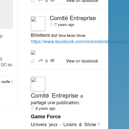
0
View on facebook
février 2012
FÉV
FÉV
DECRETS, ARRETES,
Comité Entreprise
CIRCULAIRES TEXTES
7 years ago
GENERAUX PREMIER
MINISTRE 2 Arrêté du 23
Billetterie sur
Nice Motor Show
30
février 2012 portant
https://www.facebook.com/nicemotorshow/app
autorisation de...
Intern
Internet
Lire la suite
3
0
View on facebook
2 DC du
a suite
Comité Entreprise
a
partagé une publication.
8 years ago
Game Force
Univers jeux - Loisirs & Show !