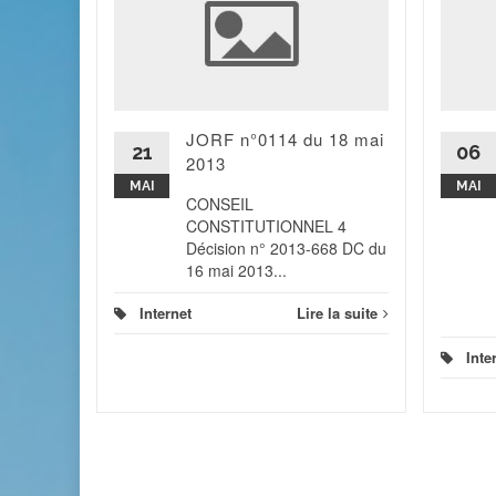
ossible
bureau de
ir une
iendra
epuis ce
JORF n°0114 du 18 mai
21
06
2013
 la suite
MAI
MAI
CONSEIL
CONSTITUTIONNEL 4
Décision n° 2013-668 DC du
16 mai 2013...
Internet
Lire la suite
Inte