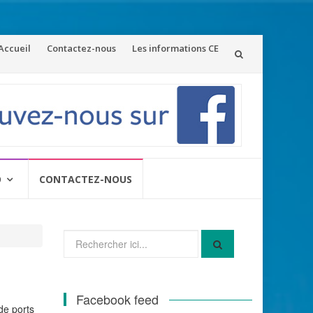
ler
Accueil
Contactez-nous
Les informations CE
u
ontenu
O
CONTACTEZ-NOUS
Recherche
pour
:
Facebook feed
de ports