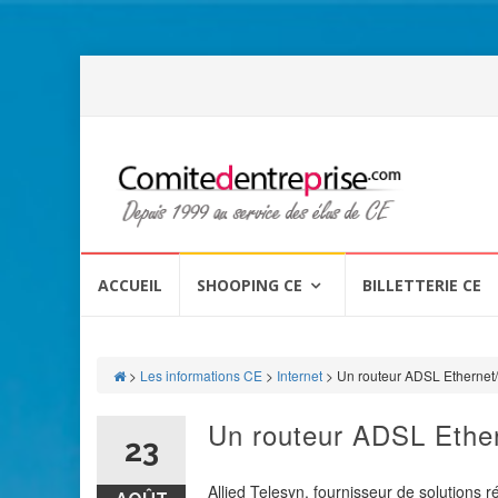
Aller
au
ACCUEIL
SHOOPING CE
BILLETTERIE CE
contenu
>
Les informations CE
>
Internet
>
Un routeur ADSL Etherne
Un routeur ADSL Eth
23
Allied Telesyn, fournisseur de solutions