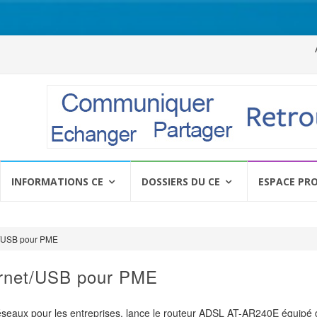
Al
a
c
INFORMATIONS CE
DOSSIERS DU CE
ESPACE PR
t/USB pour PME
ernet/USB pour PME
 réseaux pour les entreprises, lance le routeur ADSL AT-AR240E équipé 