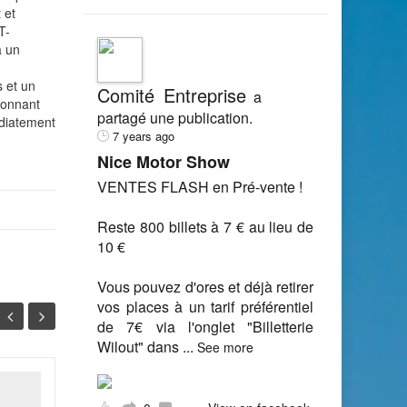
 et
T-
a un
s et un
Comité Entreprise
a
ionnant
partagé une publication.
édiatement
7 years ago
Nice Motor Show
VENTES FLASH en Pré-vente !
Reste 800 billets à 7 € au lieu de
10 €
Vous pouvez d'ores et déjà retirer
vos places à un tarif préférentiel
de 7€ via l'onglet "Billetterie
Wilout" dans
...
See more
JORF n°0048 du 25
27
06