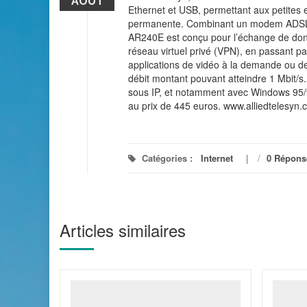
AOÛT
Ethernet et USB, permettant aux petites e
permanente. Combinant un modem ADSL, un
AR240E est conçu pour l’échange de donné
réseau virtuel privé (VPN), en passant par
applications de vidéo à la demande ou de
débit montant pouvant atteindre 1 Mbit/s.
sous IP, et notamment avec Windows 95/
au prix de 445 euros. www.alliedtelesyn
Catégories :
Internet
/
0 Répons
Articles similaires
mbres à