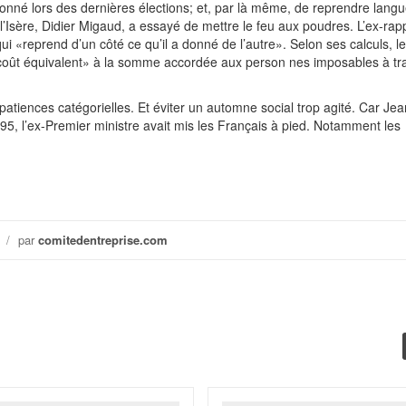
donné lors des dernières élections; et, par là même, de reprendre langu
’Isère, Didier Migaud, a essayé de mettre le feu aux poudres. L’ex-rap
«reprend d’un côté ce qu’il a donné de l’autre». Selon ses calculs, l
coût équivalent» à la somme accordée aux person nes imposables à tra
 impatiences catégorielles. Et éviter un automne social trop agité. Car Je
95, l’ex-Premier ministre avait mis les Français à pied. Notamment les
/
par
comitedentreprise.com