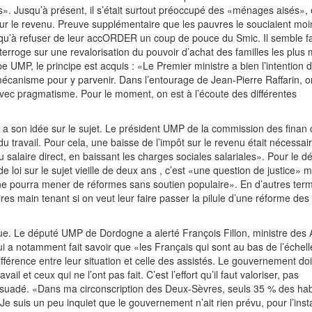
. Jusqu’à présent, il s’était surtout préoccupé des «ménages aisés», 
ur le revenu. Preuve supplémentaire que les pauvres le souciaient moin
u’à refuser de leur accORDER un coup de pouce du Smic. Il semble fa
nterroge sur une revalorisation du pouvoir d’achat des familles les plus
UMP, le principe est acquis : «Le Premier ministre a bien l’intention de
mécanisme pour y parvenir. Dans l’entourage de Jean-Pierre Raffarin, 
avec pragmatisme. Pour le moment, on est à l’écoute des différentes
e a son idée sur le sujet. Le président UMP de la commission des finan
u travail. Pour cela, une baisse de l’impôt sur le revenu était nécessaire
salaire direct, en baissant les charges sociales salariales». Pour le d
 de loi sur le sujet vieille de deux ans ­, c’est «une question de justice» 
n ne pourra mener de réformes sans soutien populaire». En d’autres term
es main tenant si on veut leur faire passer la pilule d’une réforme des 
gue. Le député UMP de Dordogne a alerté François Fillon, ministre des A
l lui a notamment fait savoir que «les Français qui sont au bas de l’échel
férence entre leur situation et celle des assistés. Le gouvernement doit
vail et ceux qui ne l’ont pas fait. C’est l’effort qu’il faut valoriser, pas
ersuadé. «Dans ma circonscription des Deux-Sèvres, seuls 35 % des hab
e suis un peu inquiet que le gouvernement n’ait rien prévu, pour l’inst