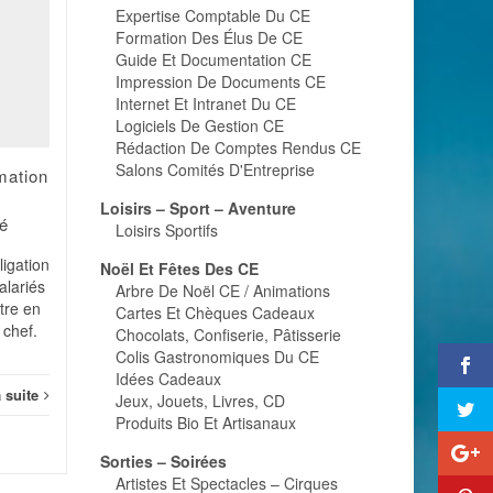
Expertise Comptable Du CE
Mise en place du
21
29
Formation Des Élus De CE
CHSCT : c'est l'effectif
Guide Et Documentation CE
de l'entreprise qui
MAI
AVR
Impression De Documents CE
compte !
Internet Et Intranet Du CE
Logiciels De Gestion CE
Tout salarié employé par
Rédaction De Comptes Rendus CE
une entreprise dont l'effectif
Salons Comités D'Entreprise
rmation
est au moins égal à 50
salariés doit relever d'un
Loisirs – Sport – Aventure
é
CHSCT. L'effectif à
Loisirs Sportifs
Socia
prendre...
igation
Noël Et Fêtes Des CE
alariés
Social
Lire la suite
Arbre De Noël CE / Animations
ttre en
Cartes Et Chèques Cadeaux
 chef.
Chocolats, Confiserie, Pâtisserie
Colis Gastronomiques Du CE
Idées Cadeaux
a suite
Jeux, Jouets, Livres, CD
Produits Bio Et Artisanaux
Sorties – Soirées
Artistes Et Spectacles – Cirques