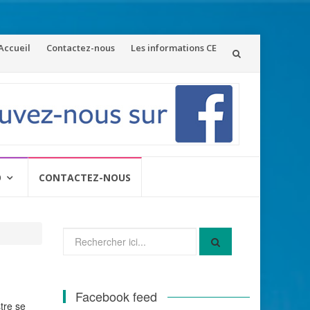
ler
Accueil
Contactez-nous
Les informations CE
u
ontenu
O
CONTACTEZ-NOUS
Recherche
pour
:
Facebook feed
tre se