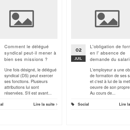
Comment le délégué
L'obligation de fo
02
syndical peut-il mener à
en l' absence de
bien ses missions ?
demande du salari
JUIL
Une fois désigné, le délégué
L'employeur a une obl
syndical (DS) peut exercer
de formation de ses s
ses fonctions. Plusieurs
et c'est à lui de la me
attributions lui sont
oeuvre de son propre
réservées. S'il est avant...
Au cours de...
al
Lire la suite
Social
Lire l