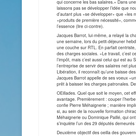
qui concerne les bas salaires.» Dans une t
laissons pas se développer l’idée que nou
d’autant plus «se développer» que «les 
«produits de première nécessité», comme le
l’essence (lire ci-contre).
Jacques Barrot, lui-même, a relayé la char
une semaine, lors du petit-déjeuner hebdo
une couche sur RTL. En parfait centriste, 
des charges sociales. «Le travail, c’est 
l’impôt, mais c’est aussi celui qui est au
l’entreprise de servir des salaires net plu
Libération, il reconnaît qu’une baisse de
Jacques Barrot appelle de ses voeux «un
prêt à baisser les charges patronales. De 
OEillades. Quel que soit le moyen, cet eff
avantage. Premièrement : couper l’herbe 
confie Pierre Méhaignerie ; manière impli
si, au sein de la nouvelle formation chi
Méhaignerie ou Dominique Paillé, qui ont 
s’inquiète l’un des 29 députés demeurés f
Deuxième objectif des oeilla des gouver