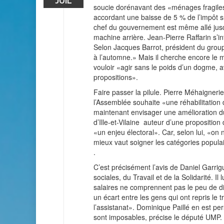
JUIL
soucie dorénavant des «ménages fragiles»
accordant une baisse de 5 % de l’impôt s
chef du gouvernement est même allé jusq
machine arrière. Jean-Pierre Raffarin s’i
Selon Jacques Barrot, président du groupe 
à l’automne.» Mais il cherche encore le 
vouloir «agir sans le poids d’un dogme, 
propositions».
Faire passer la pilule. Pierre Méhaigneri
l’Assemblée souhaite «une réhabilitation d
maintenant envisager une amélioration du 
d’Ille-et-Vilaine ­ auteur d’une proposition
«un enjeu électoral». Car, selon lui, «o
mieux vaut soigner les catégories populair
.
C’est précisément l’avis de Daniel Garri
sociales, du Travail et de la Solidarité. I
salaires ne comprennent pas le peu de dif
un écart entre les gens qui ont repris le tra
l’assistanat». Dominique Paillé en est p
sont imposables, précise le député UMP. J