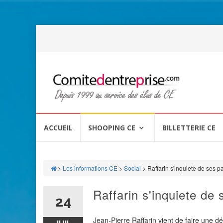
Aller
au
ACCUEIL
SHOOPING CE
BILLETTERIE CE
contenu
>
Les informations CE
>
Social
>
Raffarin s'inquiete de ses p
Raffarin s'inquiete de
24
Jean-Pierre Raffarin vient de faire une d