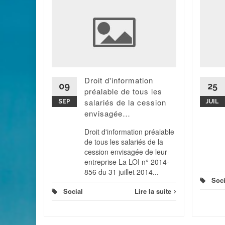
nnel de
 une
la
'éteindre
Il va être
Droit d'information
mpte
09
25
préalable de tous les
ion...
salariés de la cession
SEP
JUIL
 la suite
envisagée…
Droit d'information préalable
de tous les salariés de la
cession envisagée de leur
entreprise La LOI n° 2014-
856 du 31 juillet 2014...
Soci
Social
Lire la suite