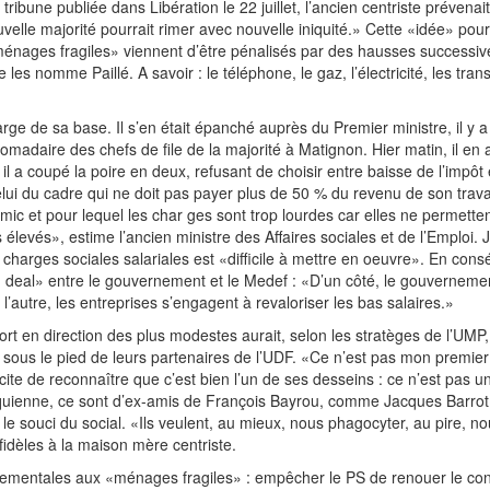
ribune publiée dans Libération le 22 juillet, l’ancien centriste prévenai
velle majorité pourrait rimer avec nouvelle iniquité.» Cette «idée» pour
ménages fragiles» viennent d’être pénalisés par des hausses successiv
s nomme Paillé. A savoir : le téléphone, le gaz, l’électricité, les trans
ge de sa base. Il s’en était épanché auprès du Premier ministre, il y a 
madaire des chefs de file de la majorité à Matignon. Hier matin, il en 
il a coupé la poire en deux, refusant de choisir entre baisse de l’impôt 
celui du cadre qui ne doit pas payer plus de 50 % du revenu de son trava
 Smic et pour lequel les char ges sont trop lourdes car elles ne permette
s élevés», estime l’ancien ministre des Affaires sociales et de l’Emploi. J
s charges sociales salariales est «difficile à mettre en oeuvre». En con
 deal» entre le gouvernement et le Medef : «D’un côté, le gouvernemen
l’autre, les entreprises s’engagent à revaloriser les bas salaires.»
ort en direction des plus modestes aurait, selon les stratèges de l’UMP, 
sous le pied de leurs partenaires de l’UDF. «Ce n’est pas mon premier 
cite de reconnaître que c’est bien l’un de ses desseins : ce n’est pas u
raquienne, ce sont d’ex-amis de François Bayrou, comme Jacques Barrot,
le souci du social. «Ils veulent, au mieux, nous phagocyter, au pire, no
idèles à la maison mère centriste.
nementales aux «ménages fragiles» : empêcher le PS de renouer le con