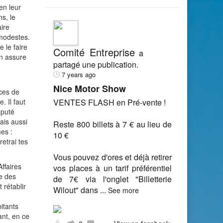
en leur
s, le
ire
 modestes.
 le faire
Comité Entreprise
a
on assure
partagé une publication.
7 years ago
Nice Motor Show
 ces de
. Il faut
VENTES FLASH en Pré-vente !
éputé
mais aussi
Reste 800 billets à 7 € au lieu de
es :
10 €
retrai tes
Vous pouvez d'ores et déjà retirer
ffaires
vos places à un tarif préférentiel
le des
de 7€ via l'onglet "Billetterie
 rétablir
Wilout" dans
...
See more
itants
ant, en ce