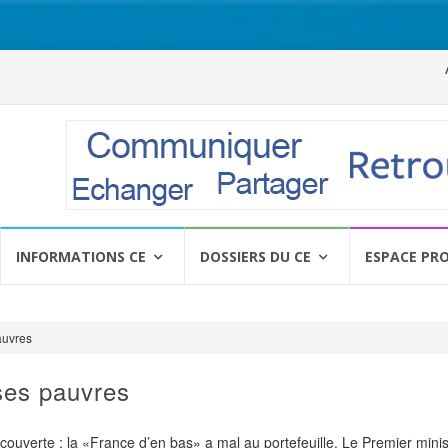
Al
a
c
INFORMATIONS CE
DOSSIERS DU CE
ESPACE PR
auvres
 ses pauvres
écouverte : la «France d’en bas» a mal au portefeuille. Le Premier minis