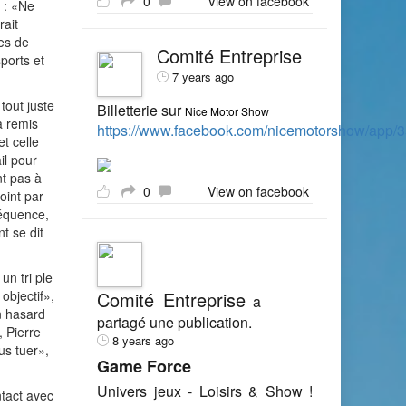
0
View on facebook
t : «Ne
rait
es de
Comité Entreprise
ports et
7 years ago
tout juste
Billetterie sur
Nice Motor Show
a remis
https://www.facebook.com/nicemotorshow/app
et celle
il pour
nt pas à
0
View on facebook
oint par
séquence,
t se dit
un tri ple
objectif»,
Comité Entreprise
a
n hasard
partagé une publication.
 Pierre
8 years ago
us tuer»,
Game Force
Univers jeux - Loisirs & Show !
tact avec