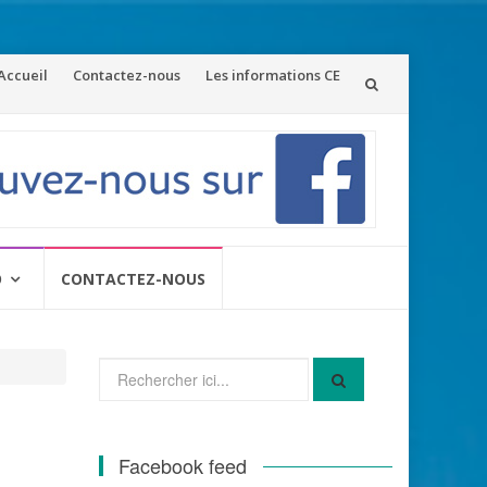
ler
Accueil
Contactez-nous
Les informations CE
u
ontenu
O
CONTACTEZ-NOUS
Recherche
pour
:
Facebook feed