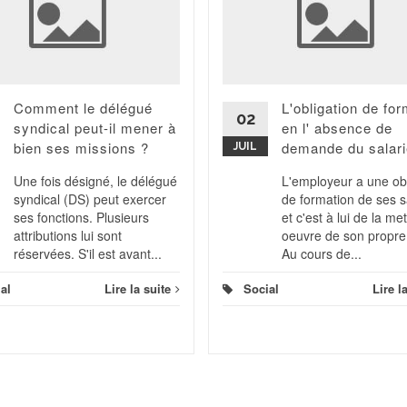
Comment le délégué
L'obligation de fo
02
syndical peut-il mener à
en l' absence de
bien ses missions ?
demande du salari
JUIL
Une fois désigné, le délégué
L'employeur a une obl
syndical (DS) peut exercer
de formation de ses s
ses fonctions. Plusieurs
et c'est à lui de la me
attributions lui sont
oeuvre de son propre
réservées. S'il est avant...
Au cours de...
al
Lire la suite
Social
Lire l