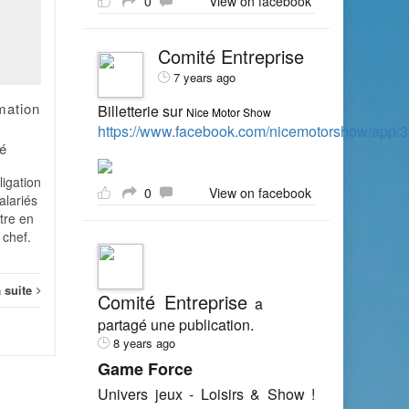
0
View on facebook
CHSCT : c'est l'effectif
de l'entreprise qui
MAI
AVR
compte !
Comité Entreprise
Tout salarié employé par
7 years ago
une entreprise dont l'effectif
rmation
Billetterie sur
est au moins égal à 50
Nice Motor Show
https://www.facebook.com/nicemotorshow/app
salariés doit relever d'un
é
CHSCT. L'effectif à
Socia
prendre...
igation
0
View on facebook
alariés
Social
Lire la suite
ttre en
 chef.
a suite
Comité Entreprise
a
partagé une publication.
8 years ago
Game Force
Univers jeux - Loisirs & Show !