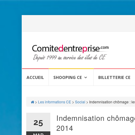
Aller
au
ACCUEIL
SHOOPING CE
BILLETTERIE CE
contenu
>
Les informations CE
>
Social
>
Indemnisation chômage : le
Indemnisation chômage 
25
2014