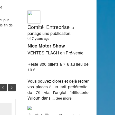
de
e jour
de fin de
Comité Entreprise
a
partagé une publication.
7 years ago
Nice Motor Show
VENTES FLASH en Pré-vente !
Reste 800 billets à 7 € au lieu de
10 €
Vous pouvez d'ores et déjà retirer
vos places à un tarif préférentiel
de 7€ via l'onglet "Billetterie
Wilout" dans
...
See more
Mise en place du
21
29