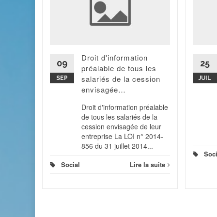
 une
la
'éteindre
Il va être
Droit d'information
mpte
09
25
préalable de tous les
ion...
salariés de la cession
SEP
JUIL
 la suite
envisagée…
Droit d'information préalable
de tous les salariés de la
cession envisagée de leur
entreprise La LOI n° 2014-
856 du 31 juillet 2014...
Soci
Social
Lire la suite