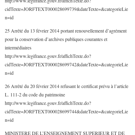
http://www.legifrance.gouv.fr/affichTexte.do?
cidTexte=JORFTEXT000028699739&dateTexte=&categorieLie
n=id
25 Arrêté du 13 février 2014 portant renouvellement d’agrément
pour la conservation d’archives publiques courantes et
intermédiaires
http://www.legifrance.gouv.fr/affichTexte.do?
cidTexte=JORFTEXT000028699742&dateTexte=&categorieLie
n=id
26 Arrêté du 20 février 2014 refusant le certificat prévu à l’article
L. 111-2 du code du patrimoine
http://www.legifrance.gouv.fr/affichTexte.do?
cidTexte=JORFTEXT000028699744&dateTexte=&categorieLie
n=id
MINISTERE DE L’ENSEIGNEMENT SUPERIEUR ET DE