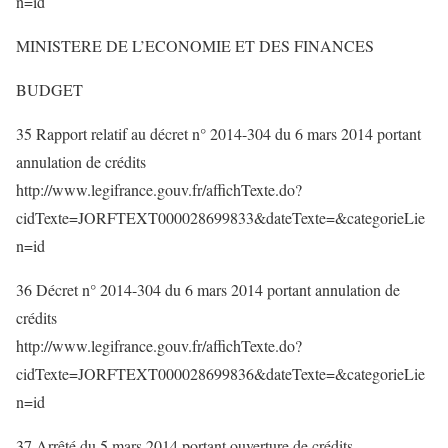
n=id
MINISTERE DE L’ECONOMIE ET DES FINANCES
BUDGET
35 Rapport relatif au décret n° 2014-304 du 6 mars 2014 portant
annulation de crédits
http://www.legifrance.gouv.fr/affichTexte.do?
cidTexte=JORFTEXT000028699833&dateTexte=&categorieLie
n=id
36 Décret n° 2014-304 du 6 mars 2014 portant annulation de
crédits
http://www.legifrance.gouv.fr/affichTexte.do?
cidTexte=JORFTEXT000028699836&dateTexte=&categorieLie
n=id
37 Arrêté du 5 mars 2014 portant ouverture de crédits