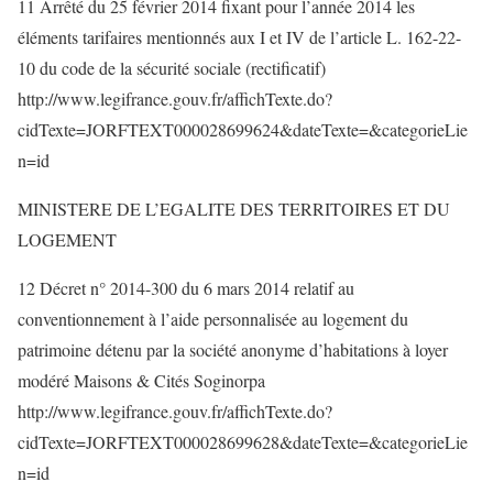
11 Arrêté du 25 février 2014 fixant pour l’année 2014 les
éléments tarifaires mentionnés aux I et IV de l’article L. 162-22-
10 du code de la sécurité sociale (rectificatif)
http://www.legifrance.gouv.fr/affichTexte.do?
cidTexte=JORFTEXT000028699624&dateTexte=&categorieLie
n=id
MINISTERE DE L’EGALITE DES TERRITOIRES ET DU
LOGEMENT
12 Décret n° 2014-300 du 6 mars 2014 relatif au
conventionnement à l’aide personnalisée au logement du
patrimoine détenu par la société anonyme d’habitations à loyer
modéré Maisons & Cités Soginorpa
http://www.legifrance.gouv.fr/affichTexte.do?
cidTexte=JORFTEXT000028699628&dateTexte=&categorieLie
n=id