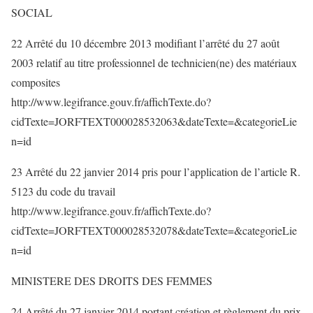
SOCIAL
22 Arrêté du 10 décembre 2013 modifiant l’arrêté du 27 août
2003 relatif au titre professionnel de technicien(ne) des matériaux
composites
http://www.legifrance.gouv.fr/affichTexte.do?
cidTexte=JORFTEXT000028532063&dateTexte=&categorieLie
n=id
23 Arrêté du 22 janvier 2014 pris pour l’application de l’article R.
5123 du code du travail
http://www.legifrance.gouv.fr/affichTexte.do?
cidTexte=JORFTEXT000028532078&dateTexte=&categorieLie
n=id
MINISTERE DES DROITS DES FEMMES
24 Arrêté du 27 janvier 2014 portant création et règlement du prix