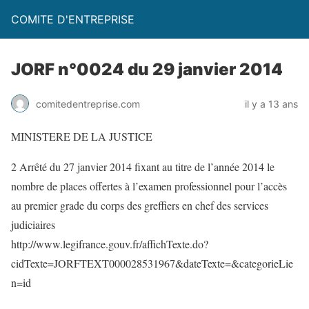
COMITE D'ENTREPRISE
JORF n°0024 du 29 janvier 2014
comitedentreprise.com
il y a 13 ans
MINISTERE DE LA JUSTICE
2 Arrêté du 27 janvier 2014 fixant au titre de l’année 2014 le
nombre de places offertes à l’examen professionnel pour l’accès
au premier grade du corps des greffiers en chef des services
judiciaires
http://www.legifrance.gouv.fr/affichTexte.do?
cidTexte=JORFTEXT000028531967&dateTexte=&categorieLie
n=id