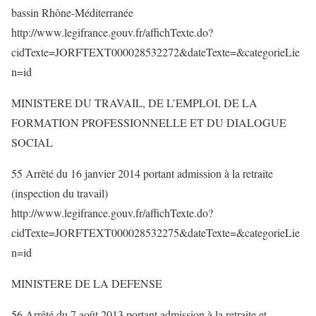
bassin Rhône-Méditerranée
http://www.legifrance.gouv.fr/affichTexte.do?
cidTexte=JORFTEXT000028532272&dateTexte=&categorieLie
n=id
MINISTERE DU TRAVAIL, DE L’EMPLOI, DE LA
FORMATION PROFESSIONNELLE ET DU DIALOGUE
SOCIAL
55 Arrêté du 16 janvier 2014 portant admission à la retraite
(inspection du travail)
http://www.legifrance.gouv.fr/affichTexte.do?
cidTexte=JORFTEXT000028532275&dateTexte=&categorieLie
n=id
MINISTERE DE LA DEFENSE
56 Arrêté du 7 août 2013 portant admission à la retraite et