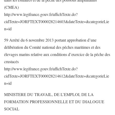
(CMEA)
http://www.legifrance.gouv.fr/affichTexte.do?
cidTexte=JORFTEXT000028214603&dateTexte=&categorieLie
n=id
59 Arrêté du 6 novembre 2013 portant approbation d’une
délibération du Comité national des pêches maritimes et des
élevages marins relative aux conditions d’exercice de la pêche des
crustacés
http://www.legifrance.gouv.fr/affichTexte.do?
cidTexte=JORFTEXT000028214612&dateTexte=&categorieLie
n=id
MINISTERE DU TRAVAIL, DE L’EMPLOI, DE LA
FORMATION PROFESSIONNELLE ET DU DIALOGUE
SOCIAL