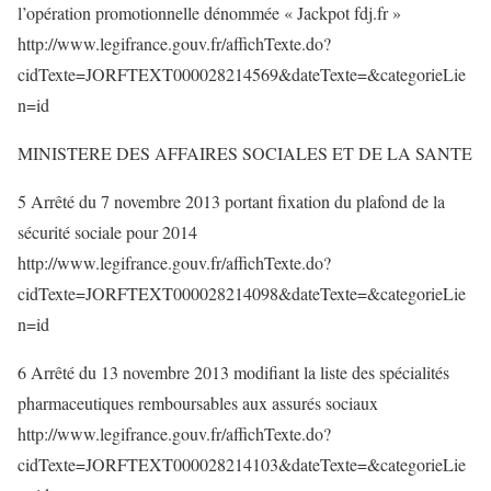
l’opération promotionnelle dénommée « Jackpot fdj.fr »
http://www.legifrance.gouv.fr/affichTexte.do?
cidTexte=JORFTEXT000028214569&dateTexte=&categorieLie
n=id
MINISTERE DES AFFAIRES SOCIALES ET DE LA SANTE
5 Arrêté du 7 novembre 2013 portant fixation du plafond de la
sécurité sociale pour 2014
http://www.legifrance.gouv.fr/affichTexte.do?
cidTexte=JORFTEXT000028214098&dateTexte=&categorieLie
n=id
6 Arrêté du 13 novembre 2013 modifiant la liste des spécialités
pharmaceutiques remboursables aux assurés sociaux
http://www.legifrance.gouv.fr/affichTexte.do?
cidTexte=JORFTEXT000028214103&dateTexte=&categorieLie