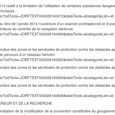
relatif à la limitation de l’utilisation de certaines substances dange
troniques
exte.do?cidTexte=JORFTEXT000028160672&dateTexte=&categorieLien=id
u titre de l’année 2014 l’ouverture d’un examen professionnel et d’une
énieurs du contrôle de la navigation aérienne
exte.do?cidTexte=JORFTEXT000028160689&dateTexte=&categorieLien=id
endue des zones et les servitudes de protection contre les obstacles ap
 le parcours d’un faisceau hertzien
exte.do?cidTexte=JORFTEXT000028160692&dateTexte=&categorieLien=id
endue des zones et les servitudes de protection contre les obstacles ap
exte.do?cidTexte=JORFTEXT000028160695&dateTexte=&categorieLien=id
endue des zones et les servitudes de protection contre les obstacles ap
exte.do?cidTexte=JORFTEXT000028160698&dateTexte=&categorieLien=id
ERIEUR ET DE LA RECHERCHE
obation de la modification de la convention constitutive du groupement