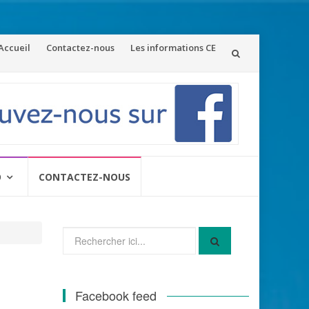
ler
Accueil
Contactez-nous
Les informations CE
u
ontenu
O
CONTACTEZ-NOUS
Recherche
pour
:
Facebook feed