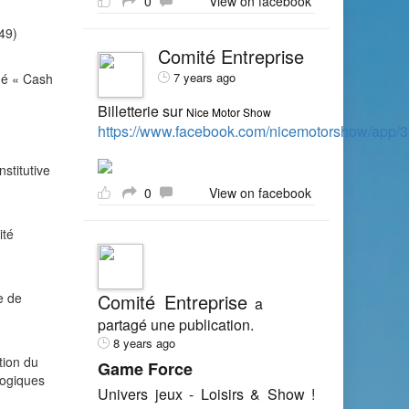
0
View on facebook
49)
Comité Entreprise
7 years ago
mé « Cash
Billetterie sur
Nice Motor Show
https://www.facebook.com/nicemotorshow/app
stitutive
0
View on facebook
ité
e de
Comité Entreprise
a
partagé une publication.
8 years ago
tion du
Game Force
logiques
Univers jeux - Loisirs & Show !