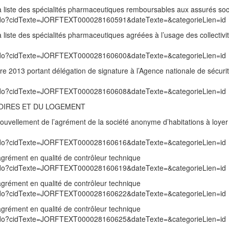
a liste des spécialités pharmaceutiques remboursables aux assurés so
exte.do?cidTexte=JORFTEXT000028160591&dateTexte=&categorieLien=id
 liste des spécialités pharmaceutiques agréées à l’usage des collectivit
exte.do?cidTexte=JORFTEXT000028160600&dateTexte=&categorieLien=id
 2013 portant délégation de signature à l’Agence nationale de sécuri
exte.do?cidTexte=JORFTEXT000028160608&dateTexte=&categorieLien=id
TOIRES ET DU LOGEMENT
nouvellement de l’agrément de la société anonyme d’habitations à loye
exte.do?cidTexte=JORFTEXT000028160616&dateTexte=&categorieLien=id
agrément en qualité de contrôleur technique
exte.do?cidTexte=JORFTEXT000028160619&dateTexte=&categorieLien=id
agrément en qualité de contrôleur technique
exte.do?cidTexte=JORFTEXT000028160622&dateTexte=&categorieLien=id
agrément en qualité de contrôleur technique
exte.do?cidTexte=JORFTEXT000028160625&dateTexte=&categorieLien=id