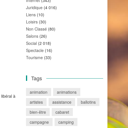
Internet
(343)
Juridique
(4 016)
Liens
(10)
Loisirs
(30)
Non Classé
(80)
Salons
(26)
Social
(2 018)
Spectacle
(16)
Tourisme
(33)
Tags
animation
animations
libéral à
artistes
assistance
ballotins
bien-être
cabaret
campagne
camping