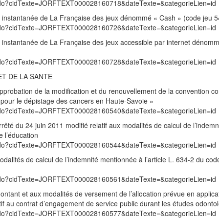
exte.do?cidTexte=JORFTEXT000028160718&dateTexte=&categorieLien=id
rie instantanée de La Française des jeux dénommé « Cash » (code jeu 5
exte.do?cidTexte=JORFTEXT000028160726&dateTexte=&categorieLien=id
ie instantanée de La Française des jeux accessible par internet dénom
exte.do?cidTexte=JORFTEXT000028160728&dateTexte=&categorieLien=id
ET DE LA SANTE
probation de la modification et du renouvellement de la convention con
 pour le dépistage des cancers en Haute-Savoie »
exte.do?cidTexte=JORFTEXT000028160540&dateTexte=&categorieLien=id
rêté du 24 juin 2011 modifié relatif aux modalités de calcul de l’indemn
e l’éducation
exte.do?cidTexte=JORFTEXT000028160544&dateTexte=&categorieLien=id
odalités de calcul de l’indemnité mentionnée à l’article L. 634-2 du cod
exte.do?cidTexte=JORFTEXT000028160561&dateTexte=&categorieLien=id
ontant et aux modalités de versement de l’allocation prévue en applica
if au contrat d’engagement de service public durant les études odonto
exte.do?cidTexte=JORFTEXT000028160577&dateTexte=&categorieLien=id