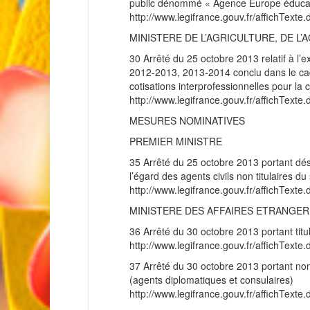
public dénommé « Agence Europe éducat
http://www.legifrance.gouv.fr/affichT
MINISTERE DE L’AGRICULTURE, DE L
30 Arrêté du 25 octobre 2013 relatif à l’e
2012-2013, 2013-2014 conclu dans le cadre
cotisations interprofessionnelles pour 
http://www.legifrance.gouv.fr/affichT
MESURES NOMINATIVES
PREMIER MINISTRE
35 Arrêté du 25 octobre 2013 portant dé
l’égard des agents civils non titulaires du
http://www.legifrance.gouv.fr/affichT
MINISTERE DES AFFAIRES ETRANGE
36 Arrêté du 30 octobre 2013 portant titu
http://www.legifrance.gouv.fr/affichT
37 Arrêté du 30 octobre 2013 portant nomi
(agents diplomatiques et consulaires)
http://www.legifrance.gouv.fr/affichT