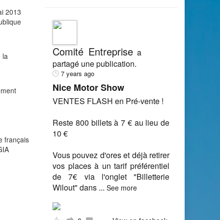
ai 2013
ublique
Comité Entreprise
a
 la
partagé une publication.
7 years ago
Nice Motor Show
tement
VENTES FLASH en Pré-vente !
Reste 800 billets à 7 € au lieu de
10 €
e français
GIA
Vous pouvez d'ores et déjà retirer
vos places à un tarif préférentiel
de 7€ via l'onglet "Billetterie
Wilout" dans
...
See more