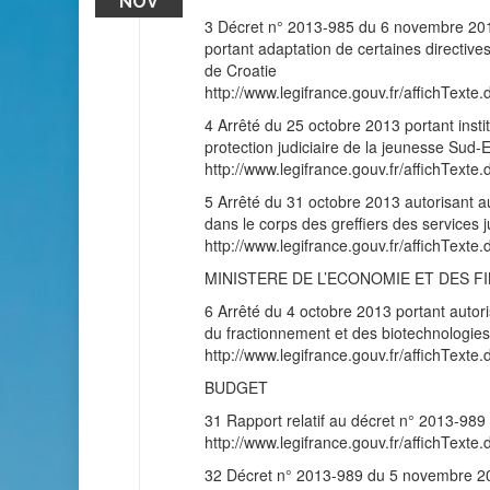
NOV
3 Décret n° 2013-985 du 6 novembre 2013
portant adaptation de certaines directive
de Croatie
http://www.legifrance.gouv.fr/affichT
4 Arrêté du 25 octobre 2013 portant insti
protection judiciaire de la jeunesse Sud-E
http://www.legifrance.gouv.fr/affichT
5 Arrêté du 31 octobre 2013 autorisant a
dans le corps des greffiers des services j
http://www.legifrance.gouv.fr/affichT
MINISTERE DE L’ECONOMIE ET DES F
6 Arrêté du 4 octobre 2013 portant autori
du fractionnement et des biotechnolog
http://www.legifrance.gouv.fr/affichT
BUDGET
31 Rapport relatif au décret n° 2013-989
http://www.legifrance.gouv.fr/affichT
32 Décret n° 2013-989 du 5 novembre 201