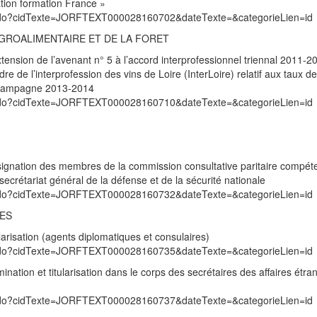
ion formation France »
exte.do?cidTexte=JORFTEXT000028160702&dateTexte=&categorieLien=id
’AGROALIMENTAIRE ET DE LA FORET
xtension de l’avenant n° 5 à l’accord interprofessionnel triennal 2011-2
 de l’interprofession des vins de Loire (InterLoire) relatif aux taux d
la campagne 2013-2014
exte.do?cidTexte=JORFTEXT000028160710&dateTexte=&categorieLien=id
signation des membres de la commission consultative paritaire compét
 secrétariat général de la défense et de la sécurité nationale
exte.do?cidTexte=JORFTEXT000028160732&dateTexte=&categorieLien=id
RES
larisation (agents diplomatiques et consulaires)
exte.do?cidTexte=JORFTEXT000028160735&dateTexte=&categorieLien=id
nation et titularisation dans le corps des secrétaires des affaires étra
exte.do?cidTexte=JORFTEXT000028160737&dateTexte=&categorieLien=id