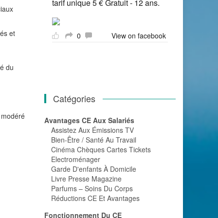
tarif unique 5 € Gratuit - 12 ans.
ciaux
és et
0
View on facebook
té du
Catégories
r modéré
Avantages CE Aux Salariés
Assistez Aux Émissions TV
Bien-Être / Santé Au Travail
Cinéma Chèques Cartes Tickets
Electroménager
Garde D'enfants À Domicile
Livre Presse Magazine
Parfums – Soins Du Corps
Réductions CE Et Avantages
Fonctionnement Du CE