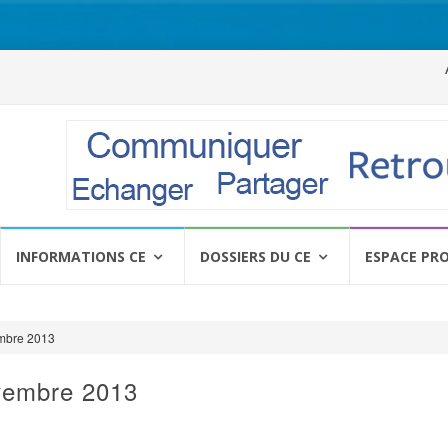
Al
a
c
INFORMATIONS CE
DOSSIERS DU CE
ESPACE PR
mbre 2013
vembre 2013