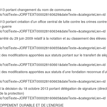
2013 portant changement du nom de communes
exte.do?cidTexte=JORFTEXT000028160629&dateTexte=&categorieLien=id
 portant création d’un office central de lutte contre les crimes contre
e guerre
exte.do?cidTexte=JORFTEXT000028160634&dateTexte=&categorieLien=id
arrêté du 29 juin 2009 relatif à la notation et au classement des élèves
exte.do?cidTexte=JORFTEXT000028160655&dateTexte=&categorieLien=id
des modifications apportées aux statuts portant sur le transfert de siè
exte.do?cidTexte=JORFTEXT000028160661&dateTexte=&categorieLien=id
des modifications apportées aux statuts d’une fondation reconnue d’uti
exte.do?cidTexte=JORFTEXT000028160663&dateTexte=&categorieLien=id
 la décision du 18 octobre 2013 portant délégation de signature (direct
de la protection)
exte.do?cidTexte=JORFTEXT000028160665&dateTexte=&categorieLien=id
LOPPEMENT DURABLE ET DE L’ENERGIE