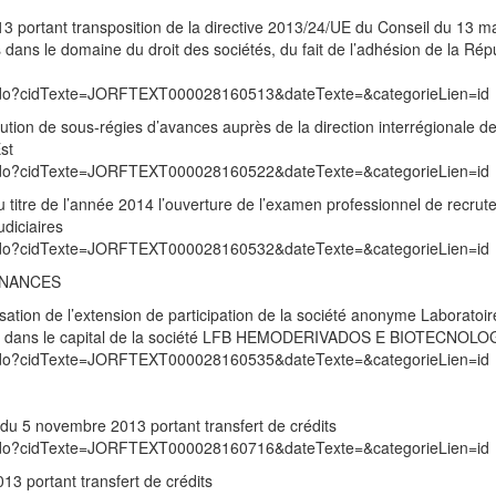
 portant transposition de la directive 2013/24/UE du Conseil du 13 m
s dans le domaine du droit des sociétés, du fait de l’adhésion de la Rép
exte.do?cidTexte=JORFTEXT000028160513&dateTexte=&categorieLien=id
tution de sous-régies d’avances auprès de la direction interrégionale de
st
exte.do?cidTexte=JORFTEXT000028160522&dateTexte=&categorieLien=id
u titre de l’année 2014 l’ouverture de l’examen professionnel de recru
udiciaires
exte.do?cidTexte=JORFTEXT000028160532&dateTexte=&categorieLien=id
INANCES
sation de l’extension de participation de la société anonyme Laboratoir
ies dans le capital de la société LFB HEMODERIVADOS E BIOTECNOLO
exte.do?cidTexte=JORFTEXT000028160535&dateTexte=&categorieLien=id
 du 5 novembre 2013 portant transfert de crédits
exte.do?cidTexte=JORFTEXT000028160716&dateTexte=&categorieLien=id
3 portant transfert de crédits