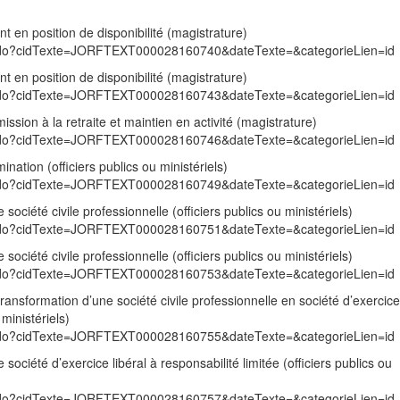
en position de disponibilité (magistrature)
exte.do?cidTexte=JORFTEXT000028160740&dateTexte=&categorieLien=id
en position de disponibilité (magistrature)
exte.do?cidTexte=JORFTEXT000028160743&dateTexte=&categorieLien=id
ssion à la retraite et maintien en activité (magistrature)
exte.do?cidTexte=JORFTEXT000028160746&dateTexte=&categorieLien=id
nation (officiers publics ou ministériels)
exte.do?cidTexte=JORFTEXT000028160749&dateTexte=&categorieLien=id
société civile professionnelle (officiers publics ou ministériels)
exte.do?cidTexte=JORFTEXT000028160751&dateTexte=&categorieLien=id
société civile professionnelle (officiers publics ou ministériels)
exte.do?cidTexte=JORFTEXT000028160753&dateTexte=&categorieLien=id
transformation d’une société civile professionnelle en société d’exercice 
 ministériels)
exte.do?cidTexte=JORFTEXT000028160755&dateTexte=&categorieLien=id
société d’exercice libéral à responsabilité limitée (officiers publics ou
exte.do?cidTexte=JORFTEXT000028160757&dateTexte=&categorieLien=id