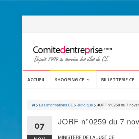
Aller
au
ACCUEIL
SHOOPING CE
BILLETTERIE CE
contenu
>
Les informations CE
>
Juridique
>
JORF n°0259 du 7 nove
JORF n°0259 du 7 no
07
MINISTERE DE LA JUSTICE