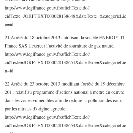
http://www.legifrance.gouv.fr/affichTexte.do?
cidTexte=JORFTEXT000028138648&dateTexte=&categorieLie
n=id
21 Arrêté du 18 octobre 2013 autorisant la société ENERGY TI
France SAS à exercer l’activité de fourniture de gaz naturel
http://www.legifrance.gouv.fr/affichTexte.do?
cidTexte=JORFTEXT000028138651&dateTexte=&categorieLie
n=id
22 Arrêté du 23 octobre 2013 modifiant l’arrêté du 19 décembre
2011 relatif au programme d’actions national à mettre en oeuvre
dans les zones vulnérables afin de réduire la pollution des eaux
par les nitrates d’origine agricole
http://www.legifrance.gouv.fr/affichTexte.do?
cidTexte=JORFTEXT000028138654&dateTexte=&categorieLie