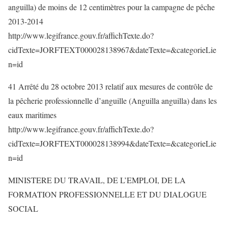
anguilla) de moins de 12 centimètres pour la campagne de pêche
2013-2014
http://www.legifrance.gouv.fr/affichTexte.do?
cidTexte=JORFTEXT000028138967&dateTexte=&categorieLie
n=id
41 Arrêté du 28 octobre 2013 relatif aux mesures de contrôle de
la pêcherie professionnelle d’anguille (Anguilla anguilla) dans les
eaux maritimes
http://www.legifrance.gouv.fr/affichTexte.do?
cidTexte=JORFTEXT000028138994&dateTexte=&categorieLie
n=id
MINISTERE DU TRAVAIL, DE L’EMPLOI, DE LA
FORMATION PROFESSIONNELLE ET DU DIALOGUE
SOCIAL