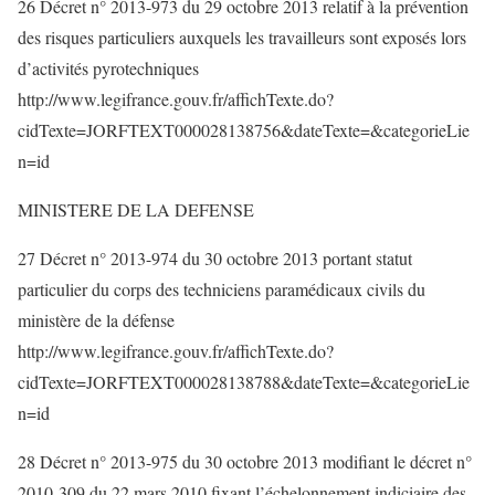
26 Décret n° 2013-973 du 29 octobre 2013 relatif à la prévention
des risques particuliers auxquels les travailleurs sont exposés lors
d’activités pyrotechniques
http://www.legifrance.gouv.fr/affichTexte.do?
cidTexte=JORFTEXT000028138756&dateTexte=&categorieLie
n=id
MINISTERE DE LA DEFENSE
27 Décret n° 2013-974 du 30 octobre 2013 portant statut
particulier du corps des techniciens paramédicaux civils du
ministère de la défense
http://www.legifrance.gouv.fr/affichTexte.do?
cidTexte=JORFTEXT000028138788&dateTexte=&categorieLie
n=id
28 Décret n° 2013-975 du 30 octobre 2013 modifiant le décret n°
2010-309 du 22 mars 2010 fixant l’échelonnement indiciaire des