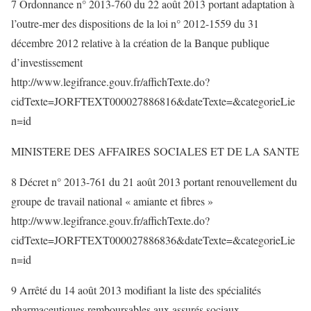
7 Ordonnance n° 2013-760 du 22 août 2013 portant adaptation à
l’outre-mer des dispositions de la loi n° 2012-1559 du 31
décembre 2012 relative à la création de la Banque publique
d’investissement
http://www.legifrance.gouv.fr/affichTexte.do?
cidTexte=JORFTEXT000027886816&dateTexte=&categorieLie
n=id
MINISTERE DES AFFAIRES SOCIALES ET DE LA SANTE
8 Décret n° 2013-761 du 21 août 2013 portant renouvellement du
groupe de travail national « amiante et fibres »
http://www.legifrance.gouv.fr/affichTexte.do?
cidTexte=JORFTEXT000027886836&dateTexte=&categorieLie
n=id
9 Arrêté du 14 août 2013 modifiant la liste des spécialités
pharmaceutiques remboursables aux assurés sociaux