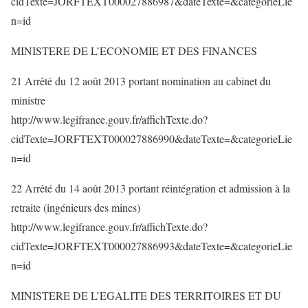
cidTexte=JORFTEXT000027886987&dateTexte=&categorieLie
n=id
MINISTERE DE L’ECONOMIE ET DES FINANCES
21 Arrêté du 12 août 2013 portant nomination au cabinet du
ministre
http://www.legifrance.gouv.fr/affichTexte.do?
cidTexte=JORFTEXT000027886990&dateTexte=&categorieLie
n=id
22 Arrêté du 14 août 2013 portant réintégration et admission à la
retraite (ingénieurs des mines)
http://www.legifrance.gouv.fr/affichTexte.do?
cidTexte=JORFTEXT000027886993&dateTexte=&categorieLie
n=id
MINISTERE DE L’EGALITE DES TERRITOIRES ET DU