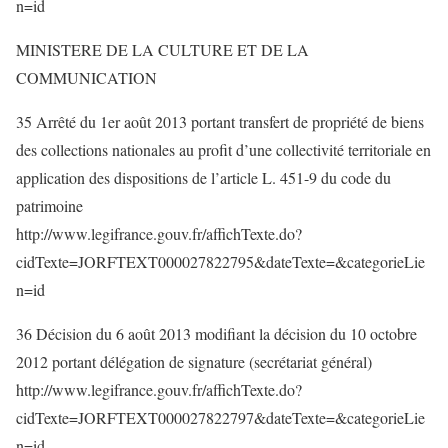
n=id
MINISTERE DE LA CULTURE ET DE LA
COMMUNICATION
35 Arrêté du 1er août 2013 portant transfert de propriété de biens
des collections nationales au profit d’une collectivité territoriale en
application des dispositions de l’article L. 451-9 du code du
patrimoine
http://www.legifrance.gouv.fr/affichTexte.do?
cidTexte=JORFTEXT000027822795&dateTexte=&categorieLie
n=id
36 Décision du 6 août 2013 modifiant la décision du 10 octobre
2012 portant délégation de signature (secrétariat général)
http://www.legifrance.gouv.fr/affichTexte.do?
cidTexte=JORFTEXT000027822797&dateTexte=&categorieLie
n=id