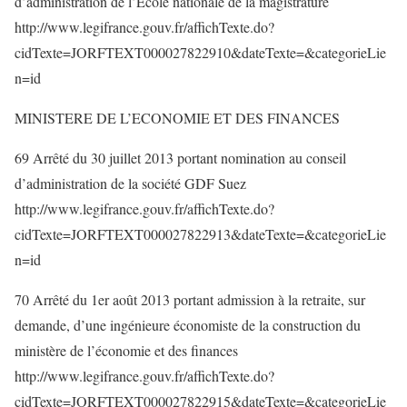
d’administration de l’Ecole nationale de la magistrature
http://www.legifrance.gouv.fr/affichTexte.do?
cidTexte=JORFTEXT000027822910&dateTexte=&categorieLie
n=id
MINISTERE DE L’ECONOMIE ET DES FINANCES
69 Arrêté du 30 juillet 2013 portant nomination au conseil
d’administration de la société GDF Suez
http://www.legifrance.gouv.fr/affichTexte.do?
cidTexte=JORFTEXT000027822913&dateTexte=&categorieLie
n=id
70 Arrêté du 1er août 2013 portant admission à la retraite, sur
demande, d’une ingénieure économiste de la construction du
ministère de l’économie et des finances
http://www.legifrance.gouv.fr/affichTexte.do?
cidTexte=JORFTEXT000027822915&dateTexte=&categorieLie