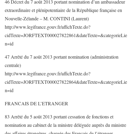
46 Décret du 7 août 2013 portant nomination d’un ambassadeur
extraordinaire et plénipotentiaire de la République française en
Nouvelle-Zélande – M. CONTINI (Laurent)
http://www.legifrance.gouv.fr/affichTexte.do?
cidTexte=JORFTEXT000027822861&dateTexte=&categorieLie
n=id
47 Arrêté du 7 août 2013 portant nomination (administration
centrale)
http://www.legifrance.gouv.fr/affichTexte.do?
cidTexte=JORFTEXT000027822864&dateTexte=&categorieLie
n=id
FRANCAIS DE L’ETRANGER
83 Arrêté du 5 août 2013 portant cessation de fonctions et
nomination au cabinet de la ministre déléguée auprès du ministre
des affaires étrangères, chargée des Français de l’étranger