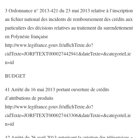
3 Ordonnance n° 2013-421 du 23 mai 2013 relative à l’inscription
au fichier national des incidents de remboursement des crédits aux
particuliers des décisions relatives au traitement du surendettement
en Polynésie française
http://www.legifrance.gouv.fr/affichTexte.do?
cidTexte=JORFTEXT000027442941&dateTexte=&categorieLie
n=id
BUDGET
41 Arrêté du 16 mai 2013 portant ouverture de crédits
d’attributions de produits
http://www.legifrance.gouv.fr/affichTexte.do?
cidTexte=JORFTEXT000027443306&dateTexte=&categorieLie
n=id
42 Arrêté du 26 avril 2013 autorisant la création des téléservices «