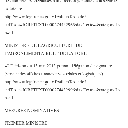
des contrôleurs spécialisés à la direction générale de la sécurité
extérieure
http://www.legifrance.gouv.fr/affichTexte.do?
cidTexte=JORFTEXT000027443296&dateTexte=&categorieLie
n=id
MINISTERE DE L’AGRICULTURE, DE
L’AGROALIMENTAIRE ET DE LA FORET
40 Décision du 15 mai 2013 portant délégation de signature
(service des affaires financières, sociales et logistiques)
http://www.legifrance.gouv.fr/affichTexte.do?
cidTexte=JORFTEXT000027443299&dateTexte=&categorieLie
n=id
MESURES NOMINATIVES
PREMIER MINISTRE