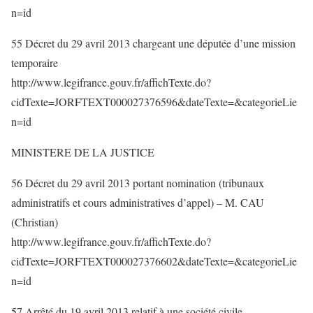
n=id
55 Décret du 29 avril 2013 chargeant une députée d’une mission
temporaire
http://www.legifrance.gouv.fr/affichTexte.do?
cidTexte=JORFTEXT000027376596&dateTexte=&categorieLie
n=id
MINISTERE DE LA JUSTICE
56 Décret du 29 avril 2013 portant nomination (tribunaux
administratifs et cours administratives d’appel) – M. CAU
(Christian)
http://www.legifrance.gouv.fr/affichTexte.do?
cidTexte=JORFTEXT000027376602&dateTexte=&categorieLie
n=id
57 Arrêté du 19 avril 2013 relatif à une société civile