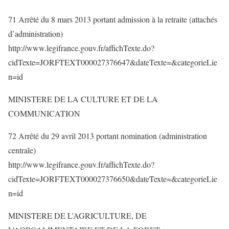
71 Arrêté du 8 mars 2013 portant admission à la retraite (attachés
d’administration)
http://www.legifrance.gouv.fr/affichTexte.do?
cidTexte=JORFTEXT000027376647&dateTexte=&categorieLie
n=id
MINISTERE DE LA CULTURE ET DE LA
COMMUNICATION
72 Arrêté du 29 avril 2013 portant nomination (administration
centrale)
http://www.legifrance.gouv.fr/affichTexte.do?
cidTexte=JORFTEXT000027376650&dateTexte=&categorieLie
n=id
MINISTERE DE L’AGRICULTURE, DE