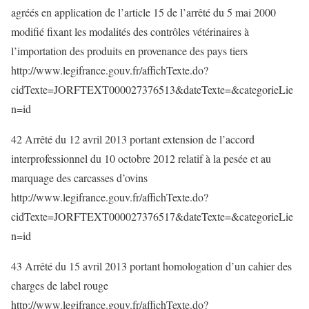
agréés en application de l’article 15 de l’arrêté du 5 mai 2000
modifié fixant les modalités des contrôles vétérinaires à
l’importation des produits en provenance des pays tiers
http://www.legifrance.gouv.fr/affichTexte.do?
cidTexte=JORFTEXT000027376513&dateTexte=&categorieLie
n=id
42 Arrêté du 12 avril 2013 portant extension de l’accord
interprofessionnel du 10 octobre 2012 relatif à la pesée et au
marquage des carcasses d’ovins
http://www.legifrance.gouv.fr/affichTexte.do?
cidTexte=JORFTEXT000027376517&dateTexte=&categorieLie
n=id
43 Arrêté du 15 avril 2013 portant homologation d’un cahier des
charges de label rouge
http://www.legifrance.gouv.fr/affichTexte.do?