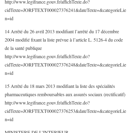
http://www.legifrance.gouv.fr/affichTexte.do?
cidTexte=JORFTEXT000027376241&dateTexte=&categorieLie
n=id
14 Arrêté du 26 avril 2013 modifiant l’arrêté du 17 décembre
2004 modifié fixant la liste prévue à l’article L. 5126-4 du code
de la santé publique
http://www.legifrance.gouv.fr/affichTexte.do?
cidTexte=JORFTEXT000027376248&dateTexte=&categorieLie
n=id
15 Arrêté du 18 mars 2013 modifiant la liste des spécialités
pharmaceutiques remboursables aux assurés sociaux (rectificatif)
http://www.legifrance.gouv.fr/affichTexte.do?
cidTexte=JORFTEXT000027376253&dateTexte=&categorieLie
n=id
MINISTERE DE L’INTERIEUR