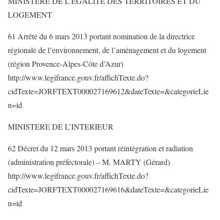
MINISTERE DE L’EGALITE DES TERRITOIRES ET DU
LOGEMENT
61 Arrêté du 6 mars 2013 portant nomination de la directrice
régionale de l’environnement, de l’aménagement et du logement
(région Provence-Alpes-Côte d’Azur)
http://www.legifrance.gouv.fr/affichTexte.do?
cidTexte=JORFTEXT000027169612&dateTexte=&categorieLie
n=id
MINISTERE DE L’INTERIEUR
62 Décret du 12 mars 2013 portant réintégration et radiation
(administration préfectorale) – M. MARTY (Gérard)
http://www.legifrance.gouv.fr/affichTexte.do?
cidTexte=JORFTEXT000027169616&dateTexte=&categorieLie
n=id