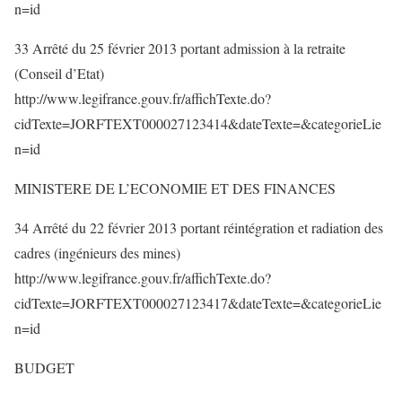
n=id
33 Arrêté du 25 février 2013 portant admission à la retraite
(Conseil d’Etat)
http://www.legifrance.gouv.fr/affichTexte.do?
cidTexte=JORFTEXT000027123414&dateTexte=&categorieLie
n=id
MINISTERE DE L’ECONOMIE ET DES FINANCES
34 Arrêté du 22 février 2013 portant réintégration et radiation des
cadres (ingénieurs des mines)
http://www.legifrance.gouv.fr/affichTexte.do?
cidTexte=JORFTEXT000027123417&dateTexte=&categorieLie
n=id
BUDGET