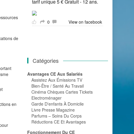
tarif unique 5 € Gratuit - 12 ans.
ressources
0
View on facebook
cations de
Catégories
ortant
Avantages CE Aux Salariés
nisme
Assistez Aux Émissions TV
Bien-Être / Santé Au Travail
et
Cinéma Chèques Cartes Tickets
Electroménager
Garde D'enfants À Domicile
ctions en
Livre Presse Magazine
Parfums – Soins Du Corps
Réductions CE Et Avantages
 pour
Fonctionnement Du CE