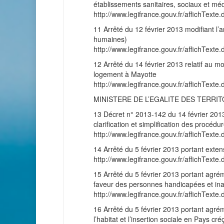
établissements sanitaires, sociaux et méd
http://www.legifrance.gouv.fr/affichT
11 Arrêté du 12 février 2013 modifiant l’
humaines)
http://www.legifrance.gouv.fr/affichT
12 Arrêté du 14 février 2013 relatif au mo
logement à Mayotte
http://www.legifrance.gouv.fr/affichT
MINISTERE DE L’EGALITE DES TERRI
13 Décret n° 2013-142 du 14 février 2013
clarification et simplification des procé
http://www.legifrance.gouv.fr/affichT
14 Arrêté du 5 février 2013 portant exten
http://www.legifrance.gouv.fr/affichT
15 Arrêté du 5 février 2013 portant agré
faveur des personnes handicapées et in
http://www.legifrance.gouv.fr/affichT
16 Arrêté du 5 février 2013 portant agré
l’habitat et l’insertion sociale en Pays cr