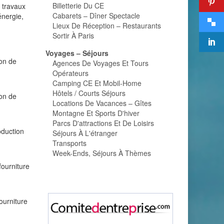
Billetterie Du CE
s travaux
Cabarets – Dîner Spectacle
énergie,
Lieux De Réception – Restaurants
Sortir À Paris
Voyages – Séjours
ion de
Agences De Voyages Et Tours
Opérateurs
Camping CE Et Mobil-Home
Hôtels / Courts Séjours
ion de
Locations De Vacances – Gîtes
Montagne Et Sports D'hiver
Parcs D'attractions Et De Loisirs
oduction
Séjours À L'étranger
Transports
Week-Ends, Séjours À Thèmes
fourniture
ourniture