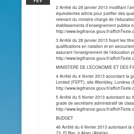
FÉV
2 Arrêté du 28 janvier 2013 modifiant l’arr
équivalentes admis pour justifier des qu
relevant du ministre chargé de l’éducatio
établissements d’enseignement publics e
http://www.legifrance.gouv.fr/affichT
3 Arrêté du 28 janvier 2013 fixant les titr
qualifications en natation et en secouris
assurant l’enseignement de l’éducation p
http://www.legifrance.gouv.fr/affichT
MINISTERE DE L’ECONOMIE ET DES F
4 Arrêté du 4 février 2013 accordant la g
Limited (FEPT), site Wembley, Londres 
http://www.legifrance.gouv.fr/affichT
5 Arrêté du 5 février 2013 autorisant au 
grade de secrétaire administratif de cla
http://www.legifrance.gouv.fr/affichT
BUDGET
46 Arrêté du 6 février 2013 autorisant la 
73, El Biar, à Alger (Algérie)