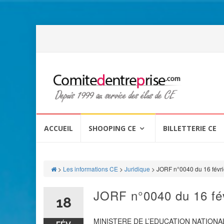
Aller
au
ACCUEIL
SHOOPING CE
BILLETTERIE CE
contenu
>
Les informations CE
>
Juridique
>
JORF n°0040 du 16 févri
JORF n°0040 du 16 fé
18
MINISTERE DE L’EDUCATION NATIONA