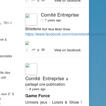
0
View on facebook
Comité Entreprise
7 years ago
 L. 751-1
Billetterie sur
Nice Motor Show
https://www.facebook.com/nicemotorshow/app
ive à
0
View on facebook
 sociales
lle des
é par
Comité Entreprise
a
partagé une publication.
8 years ago
s aux 2° à
Game Force
e
Univers jeux - Loisirs & Show !
s