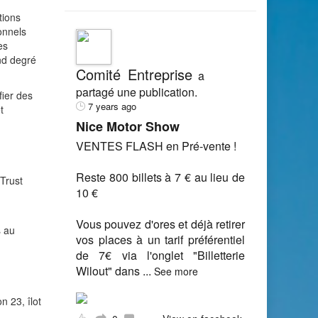
tions
onnels
es
nd degré
Comité Entreprise
a
partagé une publication.
fier des
7 years ago
t
Nice Motor Show
VENTES FLASH en Pré-vente !
Reste 800 billets à 7 € au lieu de
 Trust
10 €
Vous pouvez d'ores et déjà retirer
s au
vos places à un tarif préférentiel
de 7€ via l'onglet "Billetterie
Wilout" dans
...
See more
n 23, îlot