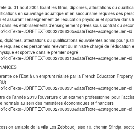
êté du 31 août 2004 fixant les titres, diplômes, attestations ou qualifica
alifications en sauvetage aquatique et en secourisme requises des pers
n et assurant l’enseignement de l’éducation physique et sportive dans l
t dans les établissements d’enseignement privés sous contrat du seco
exte.do?cidTexte=JORFTEXT000027068305&dateTexte=&categorieLien=id
es, diplômes, attestations ou qualifications équivalentes admis pour justi
me requises des personnels relevant du ministre chargé de l’éducation e
hysique et sportive dans le premier degré
exte.do?cidTexte=JORFTEXT000027068313&dateTexte=&categorieLien=id
INANCES
arantie de l’Etat à un emprunt réalisé par la French Education Property
(RU)
exte.do?cidTexte=JORFTEXT000027068331&dateTexte=&categorieLien=id
titre de l’année 2013 l’ouverture d’un examen professionnel pour l’accè
sse normale au sein des ministères économiques et financiers
exte.do?cidTexte=JORFTEXT000027068333&dateTexte=&categorieLien=id
cession amiable de la villa Les Zebboudj, sise 10, chemin Sfindja, sectio