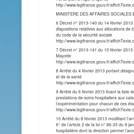
http://www.legifrance.gouv.fr/affichT
MINISTERE DES AFFAIRES SOCIALES 
6 Décret n° 2013-140 du 14 février 2013 
dispositions relatives aux allocations de
du code de la sécurité sociale
http://www.legifrance.gouv.fr/affichT
7 Décret n° 2013-141 du 15 février 2013 p
Mayotte
http://www.legifrance.gouv.fr/affichT
8 Arrêté du 4 février 2013 portant désign
et de la santé
http://www.legifrance.gouv.fr/affichT
9 Arrêté du 6 février 2013 fixant la liste
prestations de soins hospitaliers aux cai
l’expérimentation pour chacun de ces ét
http://www.legifrance.gouv.fr/affichT
10 Arrêté du 8 février 2013 modifiant l’a
6° de l’article 2 de la loi n° 86-33 du 9 j
hospitalière dont la direction permet l’ac