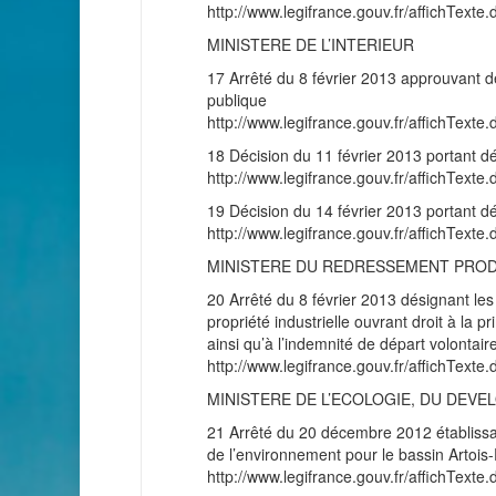
http://www.legifrance.gouv.fr/affichT
MINISTERE DE L’INTERIEUR
17 Arrêté du 8 février 2013 approuvant de
publique
http://www.legifrance.gouv.fr/affichT
18 Décision du 11 février 2013 portant dé
http://www.legifrance.gouv.fr/affichT
19 Décision du 14 février 2013 portant dél
http://www.legifrance.gouv.fr/affichT
MINISTERE DU REDRESSEMENT PRO
20 Arrêté du 8 février 2013 désignant les 
propriété industrielle ouvrant droit à la pr
ainsi qu’à l’indemnité de départ volontair
http://www.legifrance.gouv.fr/affichT
MINISTERE DE L’ECOLOGIE, DU DEVE
21 Arrêté du 20 décembre 2012 établissant
de l’environnement pour le bassin Artois-
http://www.legifrance.gouv.fr/affichT