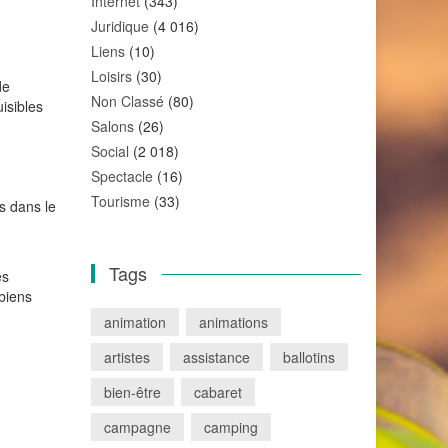
Internet
(343)
Juridique
(4 016)
Liens
(10)
Loisirs
(30)
de
Non Classé
(80)
isibles
Salons
(26)
Social
(2 018)
Spectacle
(16)
Tourisme
(33)
s dans le
Tags
es
 biens
animation
animations
artistes
assistance
ballotins
bien-être
cabaret
campagne
camping