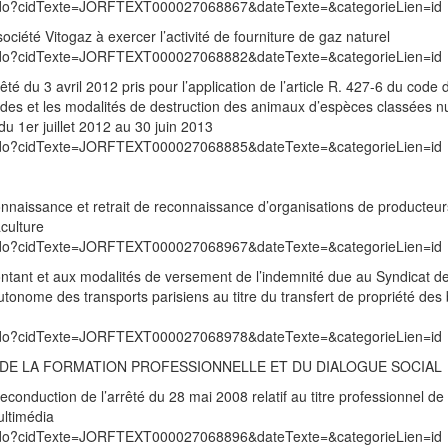
exte.do?cidTexte=JORFTEXT000027068867&dateTexte=&categorieLien=id
société Vitogaz à exercer l’activité de fourniture de gaz naturel
exte.do?cidTexte=JORFTEXT000027068882&dateTexte=&categorieLien=id
êté du 3 avril 2012 pris pour l’application de l’article R. 427-6 du code 
ériodes et les modalités de destruction des animaux d’espèces classées nu
 du 1er juillet 2012 au 30 juin 2013
exte.do?cidTexte=JORFTEXT000027068885&dateTexte=&categorieLien=id
onnaissance et retrait de reconnaissance d’organisations de producteur
culture
exte.do?cidTexte=JORFTEXT000027068967&dateTexte=&categorieLien=id
montant et aux modalités de versement de l’indemnité due au Syndicat d
utonome des transports parisiens au titre du transfert de propriété des
exte.do?cidTexte=JORFTEXT000027068978&dateTexte=&categorieLien=id
I, DE LA FORMATION PROFESSIONNELLE ET DU DIALOGUE SOCIAL
onduction de l’arrêté du 28 mai 2008 relatif au titre professionnel de
ultimédia
exte.do?cidTexte=JORFTEXT000027068896&dateTexte=&categorieLien=id