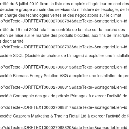
rrêté du 6 juillet 2010 fixant la liste des emplois d’ingénieur en chef de
 deuxième groupe au sein des services du ministère de l’écologie, de l’
n charge des technologies vertes et des négociations sur le climat
exte.do?cidTexte=JORFTEXT000027068784&dateTexte=&categorieLien=id
arrêté du 19 mai 2004 relatif au contrôle de la mise sur le marché des
ation de mise sur le marché des produits biocides, aux fins de l’inscript
 dudit arrêté
exte.do?cidTexte=JORFTEXT000027068793&dateTexte=&categorieLien=id
 société SDCL (Société de chaleur de Limoges) à exploiter une installat
exte.do?cidTexte=JORFTEXT000027068813&dateTexte=&categorieLien=id
 société Biomass Energy Solution VSG à exploiter une installation de pr
exte.do?cidTexte=JORFTEXT000027068815&dateTexte=&categorieLien=id
 société Compagnie des gaz de pétrole Primagaz à exercer l’activité de 
exte.do?cidTexte=JORFTEXT000027068817&dateTexte=&categorieLien=id
société Gazprom Marketing & Trading Retail Ltd à exercer l’activité de f
exte.do?cidTexte=JORFTEXT000027068820&dateTexte=&categorieLien=id