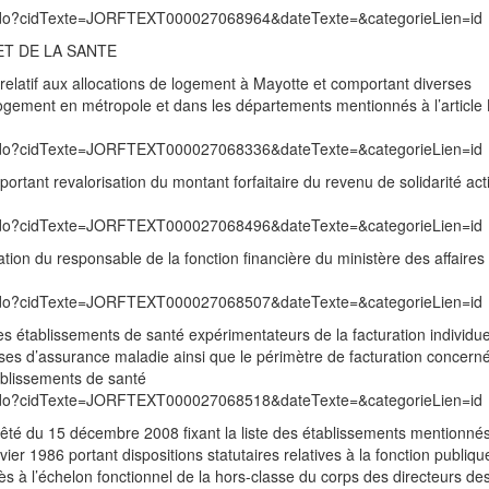
exte.do?cidTexte=JORFTEXT000027068964&dateTexte=&categorieLien=id
ET DE LA SANTE
relatif aux allocations de logement à Mayotte et comportant diverses
 logement en métropole et dans les départements mentionnés à l’article
exte.do?cidTexte=JORFTEXT000027068336&dateTexte=&categorieLien=id
ortant revalorisation du montant forfaitaire du revenu de solidarité act
exte.do?cidTexte=JORFTEXT000027068496&dateTexte=&categorieLien=id
ation du responsable de la fonction financière du ministère des affaires
exte.do?cidTexte=JORFTEXT000027068507&dateTexte=&categorieLien=id
 des établissements de santé expérimentateurs de la facturation individue
sses d’assurance maladie ainsi que le périmètre de facturation concern
ablissements de santé
exte.do?cidTexte=JORFTEXT000027068518&dateTexte=&categorieLien=id
rrêté du 15 décembre 2008 fixant la liste des établissements mentionné
anvier 1986 portant dispositions statutaires relatives à la fonction publiqu
cès à l’échelon fonctionnel de la hors-classe du corps des directeurs de