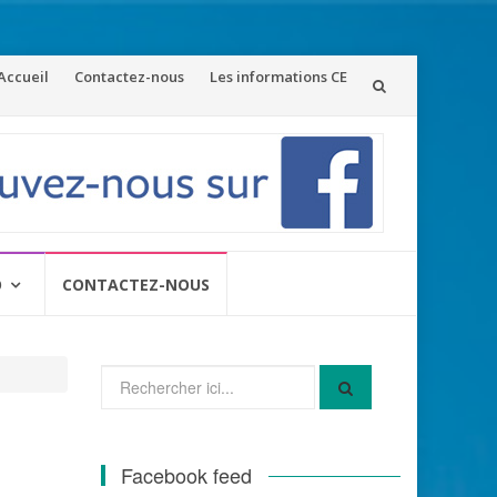
ler
Accueil
Contactez-nous
Les informations CE
u
ontenu
O
CONTACTEZ-NOUS
Recherche
pour
:
Facebook feed