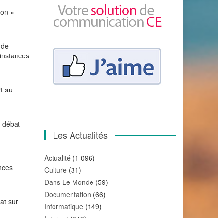
ion «
 de
 instances
rt au
u débat
Les Actualités
Actualité
(1 096)
nces
Culture
(31)
Dans Le Monde
(59)
Documentation
(66)
at sur
Informatique
(149)