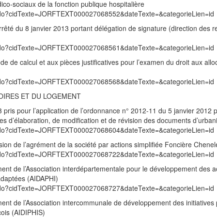
ico-sociaux de la fonction publique hospitalière
exte.do?cidTexte=JORFTEXT000027068552&dateTexte=&categorieLien=id
arrêté du 8 janvier 2013 portant délégation de signature (direction des 
exte.do?cidTexte=JORFTEXT000027068561&dateTexte=&categorieLien=id
de de calcul et aux pièces justificatives pour l’examen du droit aux allo
exte.do?cidTexte=JORFTEXT000027068568&dateTexte=&categorieLien=id
TOIRES ET DU LOGEMENT
 pris pour l’application de l’ordonnance n° 2012-11 du 5 janvier 2012 p
dures d’élaboration, de modification et de révision des documents d’urba
exte.do?cidTexte=JORFTEXT000027068604&dateTexte=&categorieLien=id
sion de l’agrément de la société par actions simplifiée Foncière Chenel
exte.do?cidTexte=JORFTEXT000027068722&dateTexte=&categorieLien=id
ment de l’Association interdépartementale pour le développement des a
adaptées (AIDAPHI)
exte.do?cidTexte=JORFTEXT000027068727&dateTexte=&categorieLien=id
ment de l’Association intercommunale de développement des initiatives
éçois (AIDIPHIS)