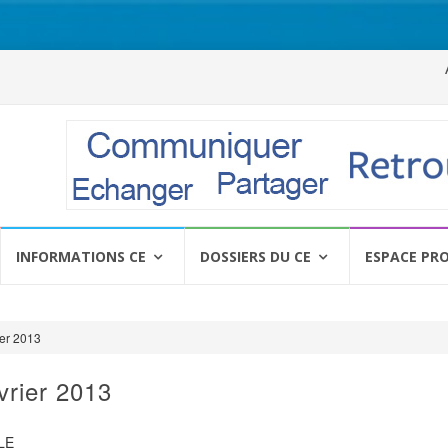
Al
a
c
INFORMATIONS CE
DOSSIERS DU CE
ESPACE PR
er 2013
vrier 2013
LE