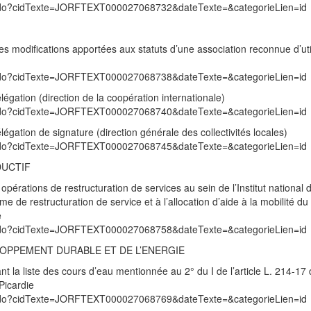
exte.do?cidTexte=JORFTEXT000027068732&dateTexte=&categorieLien=id
s modifications apportées aux statuts d’une association reconnue d’uti
exte.do?cidTexte=JORFTEXT000027068738&dateTexte=&categorieLien=id
légation (direction de la coopération internationale)
exte.do?cidTexte=JORFTEXT000027068740&dateTexte=&categorieLien=id
égation de signature (direction générale des collectivités locales)
exte.do?cidTexte=JORFTEXT000027068745&dateTexte=&categorieLien=id
DUCTIF
opérations de restructuration de services au sein de l’Institut national d
ime de restructuration de service et à l’allocation d’aide à la mobilité du
e
exte.do?cidTexte=JORFTEXT000027068758&dateTexte=&categorieLien=id
LOPPEMENT DURABLE ET DE L’ENERGIE
 la liste des cours d’eau mentionnée au 2° du I de l’article L. 214-17
Picardie
exte.do?cidTexte=JORFTEXT000027068769&dateTexte=&categorieLien=id