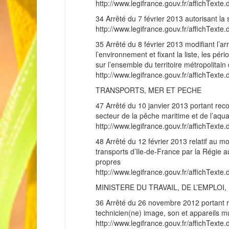
http://www.legifrance.gouv.fr/affichT
34 Arrêté du 7 février 2013 autorisant la 
http://www.legifrance.gouv.fr/affichT
35 Arrêté du 8 février 2013 modifiant l’arr
l’environnement et fixant la liste, les p
sur l’ensemble du territoire métropolitain
http://www.legifrance.gouv.fr/affichT
TRANSPORTS, MER ET PECHE
47 Arrêté du 10 janvier 2013 portant rec
secteur de la pêche maritime et de l’aqua
http://www.legifrance.gouv.fr/affichT
48 Arrêté du 12 février 2013 relatif au 
transports d’Ile-de-France par la Régie a
propres
http://www.legifrance.gouv.fr/affichT
MINISTERE DU TRAVAIL, DE L’EMPLO
36 Arrêté du 26 novembre 2012 portant rec
technicien(ne) image, son et appareils m
http://www.legifrance.gouv.fr/affichT