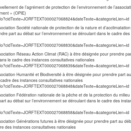
vellement de l’agrément de protection de l’environnement de l’associat
ement » (OPIE)
exte.do?cidTexte=JORFTEXT000027068824&dateTexte=&categorieLien=id
ssociation Société nationale de protection de la nature et d’acclimatation
dre part au débat sur l’environnement se déroulant dans le cadre des
exte.do?cidTexte=JORFTEXT000027068830&dateTexte=&categorieLien=id
association Réseau Action Climat (RAC) à être désignée pour prendre pa
ans le cadre des instances consultatives nationales
exte.do?cidTexte=JORFTEXT000027068839&dateTexte=&categorieLien=id
association Humanité et Biodiversité à être désignée pour prendre part a
 cadre des instances consultatives nationales
exte.do?cidTexte=JORFTEXT000027068848&dateTexte=&categorieLien=id
ssociation Fédération nationale de la pêche et de la protection du milieu
art au débat sur l’environnement se déroulant dans le cadre des insta
exte.do?cidTexte=JORFTEXT000027068858&dateTexte=&categorieLien=id
association Générations futures à être désignée pour prendre part au déb
re des instances consultatives nationales