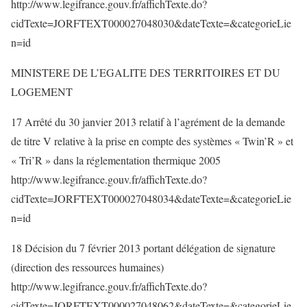
http://www.legifrance.gouv.fr/affichTexte.do?
cidTexte=JORFTEXT000027048030&dateTexte=&categorieLie
n=id
MINISTERE DE L’EGALITE DES TERRITOIRES ET DU
LOGEMENT
17 Arrêté du 30 janvier 2013 relatif à l’agrément de la demande
de titre V relative à la prise en compte des systèmes « Twin’R » et
« Tri’R » dans la réglementation thermique 2005
http://www.legifrance.gouv.fr/affichTexte.do?
cidTexte=JORFTEXT000027048034&dateTexte=&categorieLie
n=id
18 Décision du 7 février 2013 portant délégation de signature
(direction des ressources humaines)
http://www.legifrance.gouv.fr/affichTexte.do?
cidTexte=JORFTEXT000027048062&dateTexte=&categorieLie