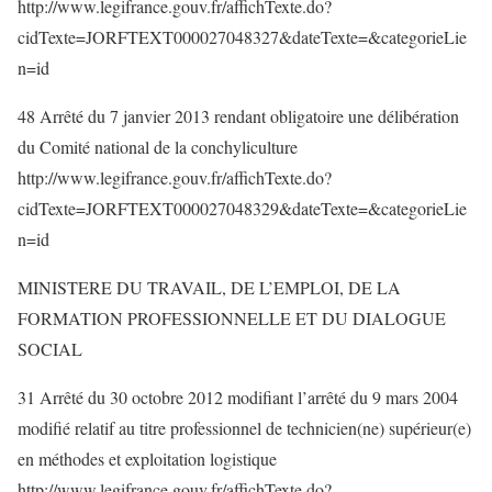
http://www.legifrance.gouv.fr/affichTexte.do?
cidTexte=JORFTEXT000027048327&dateTexte=&categorieLie
n=id
48 Arrêté du 7 janvier 2013 rendant obligatoire une délibération
du Comité national de la conchyliculture
http://www.legifrance.gouv.fr/affichTexte.do?
cidTexte=JORFTEXT000027048329&dateTexte=&categorieLie
n=id
MINISTERE DU TRAVAIL, DE L’EMPLOI, DE LA
FORMATION PROFESSIONNELLE ET DU DIALOGUE
SOCIAL
31 Arrêté du 30 octobre 2012 modifiant l’arrêté du 9 mars 2004
modifié relatif au titre professionnel de technicien(ne) supérieur(e)
en méthodes et exploitation logistique
http://www.legifrance.gouv.fr/affichTexte.do?