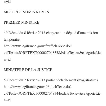
n=id
MESURES NOMINATIVES
PREMIER MINISTRE
49 Décret du 8 février 2013 chargeant un député d’une mission
temporaire
http://www.legifrance.gouv.fr/affichTexte.do?
cidTexte=JORFTEXT000027048338&dateTexte=&categorieLie
n=id
MINISTERE DE LA JUSTICE
50 Décret du 7 février 2013 portant détachement (magistrature)
http://www.legifrance.gouv.fr/affichTexte.do?
cidTexte=JORFTEXT000027048344&dateTexte=&categorieLie
n=id