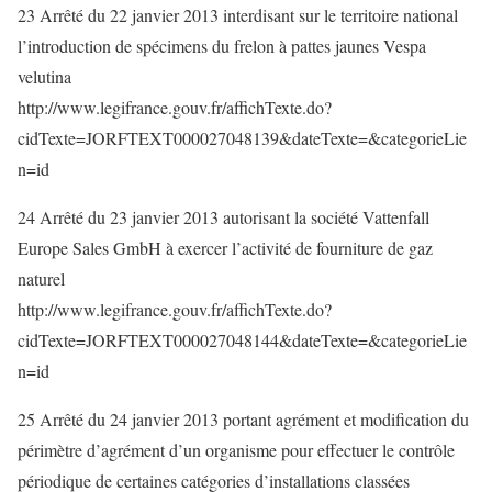
23 Arrêté du 22 janvier 2013 interdisant sur le territoire national
l’introduction de spécimens du frelon à pattes jaunes Vespa
velutina
http://www.legifrance.gouv.fr/affichTexte.do?
cidTexte=JORFTEXT000027048139&dateTexte=&categorieLie
n=id
24 Arrêté du 23 janvier 2013 autorisant la société Vattenfall
Europe Sales GmbH à exercer l’activité de fourniture de gaz
naturel
http://www.legifrance.gouv.fr/affichTexte.do?
cidTexte=JORFTEXT000027048144&dateTexte=&categorieLie
n=id
25 Arrêté du 24 janvier 2013 portant agrément et modification du
périmètre d’agrément d’un organisme pour effectuer le contrôle
périodique de certaines catégories d’installations classées