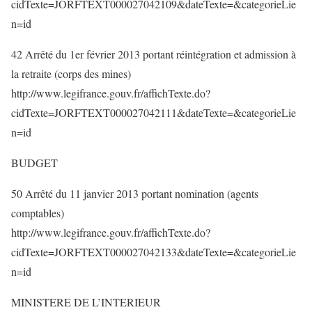
cidTexte=JORFTEXT000027042109&dateTexte=&categorieLie
n=id
42 Arrêté du 1er février 2013 portant réintégration et admission à
la retraite (corps des mines)
http://www.legifrance.gouv.fr/affichTexte.do?
cidTexte=JORFTEXT000027042111&dateTexte=&categorieLie
n=id
BUDGET
50 Arrêté du 11 janvier 2013 portant nomination (agents
comptables)
http://www.legifrance.gouv.fr/affichTexte.do?
cidTexte=JORFTEXT000027042133&dateTexte=&categorieLie
n=id
MINISTERE DE L’INTERIEUR