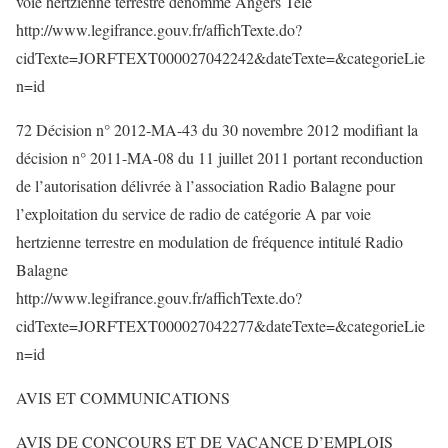
voie hertzienne terrestre dénommé Angers Télé
http://www.legifrance.gouv.fr/affichTexte.do?
cidTexte=JORFTEXT000027042242&dateTexte=&categorieLie
n=id
72 Décision n° 2012-MA-43 du 30 novembre 2012 modifiant la
décision n° 2011-MA-08 du 11 juillet 2011 portant reconduction
de l’autorisation délivrée à l’association Radio Balagne pour
l’exploitation du service de radio de catégorie A par voie
hertzienne terrestre en modulation de fréquence intitulé Radio
Balagne
http://www.legifrance.gouv.fr/affichTexte.do?
cidTexte=JORFTEXT000027042277&dateTexte=&categorieLie
n=id
AVIS ET COMMUNICATIONS
AVIS DE CONCOURS ET DE VACANCE D’EMPLOIS