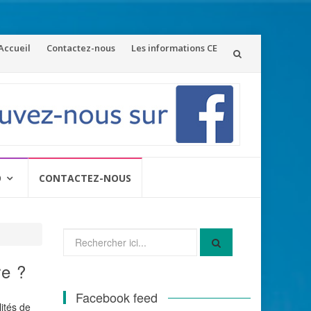
ler
Accueil
Contactez-nous
Les informations CE
u
ontenu
O
CONTACTEZ-NOUS
Recherche
pour
:
re ?
Facebook feed
lités de