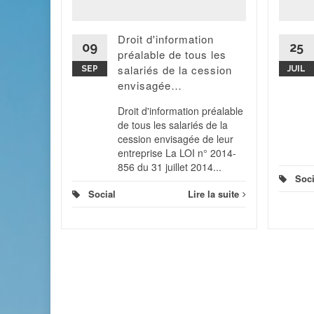
'éteindre
Il va être
Droit d'information
mpte
09
25
préalable de tous les
ion...
salariés de la cession
SEP
JUIL
 la suite
envisagée…
Droit d'information préalable
de tous les salariés de la
cession envisagée de leur
entreprise La LOI n° 2014-
856 du 31 juillet 2014...
Soci
Social
Lire la suite