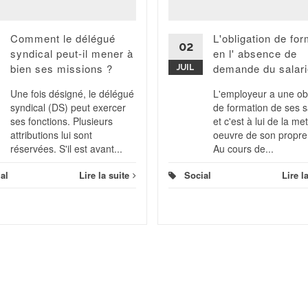
Comment le délégué
L'obligation de fo
02
syndical peut-il mener à
en l' absence de
bien ses missions ?
demande du salari
JUIL
Une fois désigné, le délégué
L'employeur a une obl
syndical (DS) peut exercer
de formation de ses s
ses fonctions. Plusieurs
et c'est à lui de la me
attributions lui sont
oeuvre de son propre
réservées. S'il est avant...
Au cours de...
al
Lire la suite
Social
Lire l