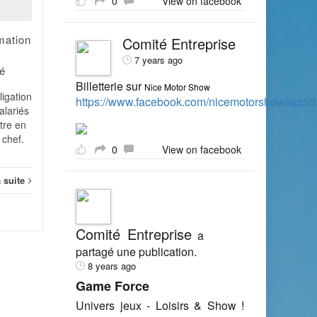
0
View on facebook
Tout salarié employé par
une entreprise dont l'effectif
rmation
Comité Entreprise
est au moins égal à 50
salariés doit relever d'un
7 years ago
é
CHSCT. L'effectif à
Socia
prendre...
Billetterie sur
Nice Motor Show
igation
https://www.facebook.com/nicemotorshow/app
alariés
Social
Lire la suite
ttre en
 chef.
0
View on facebook
a suite
Comité Entreprise
a
partagé une publication.
8 years ago
Game Force
Univers jeux - Loisirs & Show !