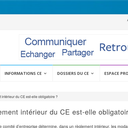
Al
a
c
INFORMATIONS CE
DOSSIERS DU CE
ESPACE PR
 intérieur du CE est-elle obligatoire ?
ement intérieur du CE est-elle obligatoi
« Le comité d’entreprise détermine, dans un règlement intérieur, les moda