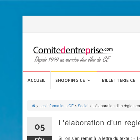
Aller
au
ACCUEIL
SHOOPING CE
BILLETTERIE CE
contenu
>
Les informations CE
>
Social
>
L'élaboration d'un règlement
L'élaboration d'un règl
05
Si l’on s’en remet à la lettre du texte : 