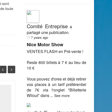
i sont
 de toute
Comité Entreprise
a
partagé une publication.
7 years ago
Nice Motor Show
VENTES FLASH en Pré-vente !
Reste 800 billets à 7 € au lieu de
10 €
Vous pouvez d'ores et déjà retirer
vos places à un tarif préférentiel
de 7€ via l'onglet "Billetterie
Mise en place du
21
29
Wilout" dans
...
See more
CHSCT : c'est l'effectif
de l'entreprise qui
MAI
AVR
compte !