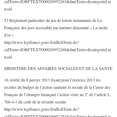
cidTexte=JORFTEXT000026952263&dateTexte=&categorieLie
n=id
52 Règlement particulier du jeu de loterie instantanée de La
Française des jeux accessible par internet dénommé « La ruche
d’or »
http://www.legifrance.gouv.fr/affichTexte.do?
cidTexte=JORFTEXT000026952268&dateTexte=&categorieLie
n=id
MINISTERE DES AFFAIRES SOCIALES ET DE LA SANTE
16 Arrêté du 8 janvier 2013 fixant pour l’exercice 2013 les
recettes du budget de l’action sanitaire et sociale de la Caisse des
Français de l’étranger finançant l’action visée au 2° de l’article L.
766-4-1 du code de la sécurité sociale
http://www.legifrance.gouv.fr/affichTexte.do?
cidTexte=JORFTEXT000026951753&dateTexte=&categorieLie