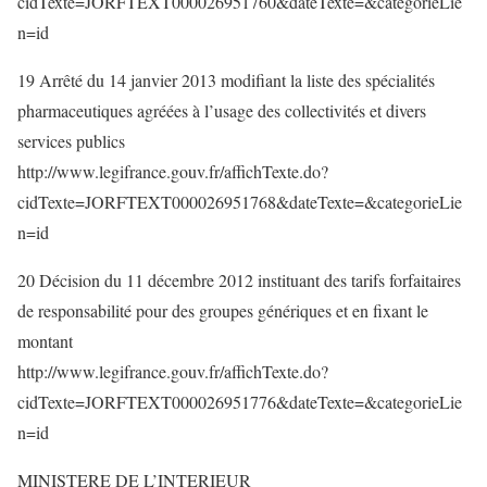
cidTexte=JORFTEXT000026951760&dateTexte=&categorieLie
n=id
19 Arrêté du 14 janvier 2013 modifiant la liste des spécialités
pharmaceutiques agréées à l’usage des collectivités et divers
services publics
http://www.legifrance.gouv.fr/affichTexte.do?
cidTexte=JORFTEXT000026951768&dateTexte=&categorieLie
n=id
20 Décision du 11 décembre 2012 instituant des tarifs forfaitaires
de responsabilité pour des groupes génériques et en fixant le
montant
http://www.legifrance.gouv.fr/affichTexte.do?
cidTexte=JORFTEXT000026951776&dateTexte=&categorieLie
n=id
MINISTERE DE L’INTERIEUR