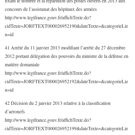
fixant le nombre et la répartition des postes ouverts en 2013 aux
concours de l’assistanat des hôpitaux des armées
http://www.legifrance.gouv.fr/affichTexte.do?
cidTexte=JORFTEXT000026952190&dateTexte=&categorieLie
n=id
41 Arrêté du 11 janvier 2013 modifiant l’arrêté du 27 décembre
2012 portant délégation des pouvoirs du ministre de la défense en
matière domaniale
http://www.legifrance.gouv.fr/affichTexte.do?
cidTexte=JORFTEXT000026952192&dateTexte=&categorieLie
n=id
42 Décision du 2 janvier 2013 relative à la classification
d’aéronefs
http://www.legifrance.gouv.fr/affichTexte.do?
cidTexte=JORFTEXT000026952199&dateTexte=&categorieLie