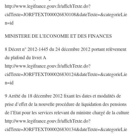
http://www.legifrance.gouv.fr/affichTexte.do?
cidTexte=JORFTEXT000026830108&dateTexte=&categorieLie
n=id
MINISTERE DE L’ECONOMIE ET DES FINANCES
8 Décret n° 2012-1445 du 24 décembre 2012 portant relèvement
du plafond du livret A
http://www.legifrance.gouv.fr/affichTexte.do?
cidTexte=JORFTEXT000026830124&dateTexte=&categorieLie
n=id
9 Arrêté du 18 décembre 2012 fixant les dates et modalités de
prise d’effet de la nouvelle procédure de liquidation des pensions
de l’Etat pour les services relevant du ministre chargé de la culture
http://www.legifrance.gouv.fr/affichTexte.do?
cidTexte=JORFTEXT000026830134&dateTexte=&categorieLie