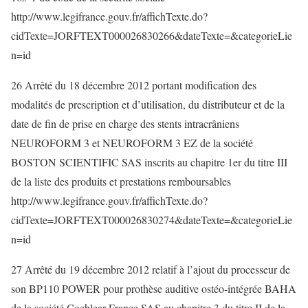
http://www.legifrance.gouv.fr/affichTexte.do?
cidTexte=JORFTEXT000026830266&dateTexte=&categorieLie
n=id
26 Arrêté du 18 décembre 2012 portant modification des
modalités de prescription et d’utilisation, du distributeur et de la
date de fin de prise en charge des stents intracrâniens
NEUROFORM 3 et NEUROFORM 3 EZ de la société
BOSTON SCIENTIFIC SAS inscrits au chapitre 1er du titre III
de la liste des produits et prestations remboursables
http://www.legifrance.gouv.fr/affichTexte.do?
cidTexte=JORFTEXT000026830274&dateTexte=&categorieLie
n=id
27 Arrêté du 19 décembre 2012 relatif à l’ajout du processeur de
son BP110 POWER pour prothèse auditive ostéo-intégrée BAHA
de la société Cochlear France SAS au chapitre 3 du titre II de la