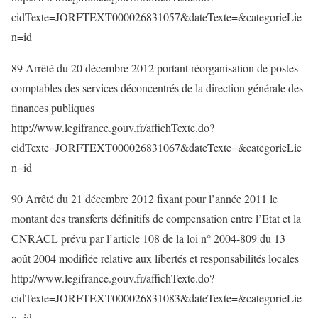
cidTexte=JORFTEXT000026831057&dateTexte=&categorieLie
n=id
89 Arrêté du 20 décembre 2012 portant réorganisation de postes
comptables des services déconcentrés de la direction générale des
finances publiques
http://www.legifrance.gouv.fr/affichTexte.do?
cidTexte=JORFTEXT000026831067&dateTexte=&categorieLie
n=id
90 Arrêté du 21 décembre 2012 fixant pour l’année 2011 le
montant des transferts définitifs de compensation entre l’Etat et la
CNRACL prévu par l’article 108 de la loi n° 2004-809 du 13
août 2004 modifiée relative aux libertés et responsabilités locales
http://www.legifrance.gouv.fr/affichTexte.do?
cidTexte=JORFTEXT000026831083&dateTexte=&categorieLie
n=id