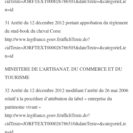
cidTexte=JORFTEXT000026786501&dateTexte=&categorieLie
n=id
31 Arrêté du 12 décembre 2012 portant approbation du règlement
du stud-book du cheval Corse
http://www.legifrance.gouv.fr/affichTexte.do?
cidTexte=JORFTEXT000026786505&dateTexte=&categorieLie
n=id
MINISTERE DE L’ARTISANAT, DU COMMERCE ET DU
TOURISME
32 Arrêté du 12 décembre 2012 modifiant l’arrêté du 26 mai 2006
relatif à la procédure d’attribution du label « entreprise du
patrimoine vivant »
http://www.legifrance.gouv.fr/affichTexte.do?
cidTexte=JORFTEXT000026786510&dateTexte=&categorieLie
n=id