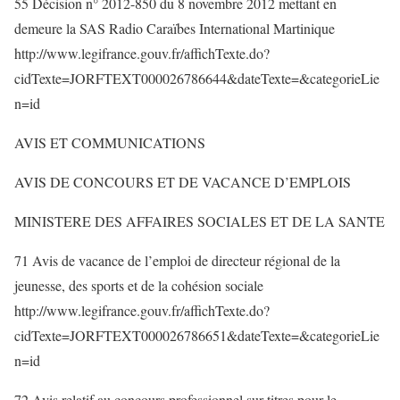
55 Décision n° 2012-850 du 8 novembre 2012 mettant en
demeure la SAS Radio Caraïbes International Martinique
http://www.legifrance.gouv.fr/affichTexte.do?
cidTexte=JORFTEXT000026786644&dateTexte=&categorieLie
n=id
AVIS ET COMMUNICATIONS
AVIS DE CONCOURS ET DE VACANCE D’EMPLOIS
MINISTERE DES AFFAIRES SOCIALES ET DE LA SANTE
71 Avis de vacance de l’emploi de directeur régional de la
jeunesse, des sports et de la cohésion sociale
http://www.legifrance.gouv.fr/affichTexte.do?
cidTexte=JORFTEXT000026786651&dateTexte=&categorieLie
n=id
72 Avis relatif au concours professionnel sur titres pour le