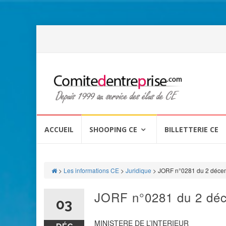
Aller
au
ACCUEIL
SHOOPING CE
BILLETTERIE CE
contenu
>
Les informations CE
>
Juridique
>
JORF n°0281 du 2 déce
JORF n°0281 du 2 dé
03
MINISTERE DE L’INTERIEUR