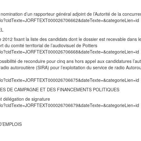
omination d’un rapporteur général adjoint de l’Autorité de la concurr
exte.do?cidTexte=JORFTEXT000026706662&dateTexte=&categorieLien=id
EL
012 fixant la liste des candidats dont le dossier est recevable dans l
 du comité territorial de l’audiovisuel de Poitiers
exte.do?cidTexte=JORFTEXT000026706668&dateTexte=&categorieLien=id
possibilité de reconduire pour cinq ans hors appel aux candidatures l’aut
adio autoroutière (SIRA) pour l’exploitation du service de radio Autorou
exte.do?cidTexte=JORFTEXT000026706675&dateTexte=&categorieLien=id
ES DE CAMPAGNE ET DES FINANCEMENTS POLITIQUES
 délégation de signature
exte.do?cidTexte=JORFTEXT000026706679&dateTexte=&categorieLien=id
D’EMPLOIS