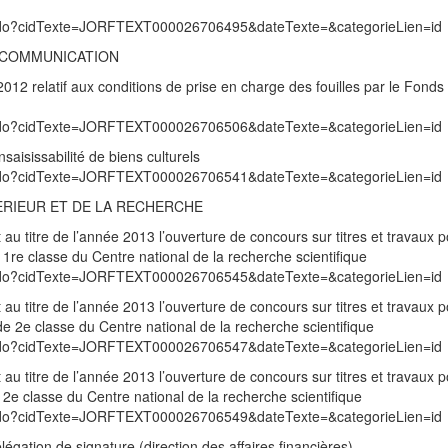
exte.do?cidTexte=JORFTEXT000026706495&dateTexte=&categorieLien=id
A COMMUNICATION
2 relatif aux conditions de prise en charge des fouilles par le Fonds 
exte.do?cidTexte=JORFTEXT000026706506&dateTexte=&categorieLien=id
saisissabilité de biens culturels
exte.do?cidTexte=JORFTEXT000026706541&dateTexte=&categorieLien=id
ERIEUR ET DE LA RECHERCHE
u titre de l’année 2013 l’ouverture de concours sur titres et travaux p
re classe du Centre national de la recherche scientifique
exte.do?cidTexte=JORFTEXT000026706545&dateTexte=&categorieLien=id
u titre de l’année 2013 l’ouverture de concours sur titres et travaux p
e 2e classe du Centre national de la recherche scientifique
exte.do?cidTexte=JORFTEXT000026706547&dateTexte=&categorieLien=id
u titre de l’année 2013 l’ouverture de concours sur titres et travaux p
e classe du Centre national de la recherche scientifique
exte.do?cidTexte=JORFTEXT000026706549&dateTexte=&categorieLien=id
égation de signature (direction des affaires financières)