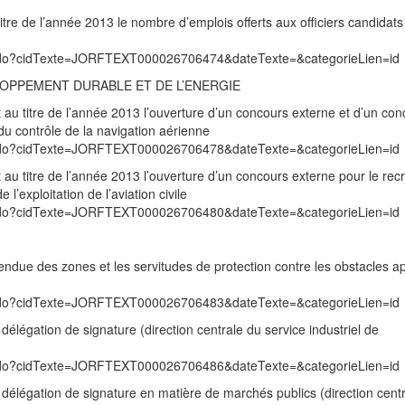
tre de l’année 2013 le nombre d’emplois offerts aux officiers candidats
exte.do?cidTexte=JORFTEXT000026706474&dateTexte=&categorieLien=id
LOPPEMENT DURABLE ET DE L’ENERGIE
au titre de l’année 2013 l’ouverture d’un concours externe et d’un con
du contrôle de la navigation aérienne
exte.do?cidTexte=JORFTEXT000026706478&dateTexte=&categorieLien=id
au titre de l’année 2013 l’ouverture d’un concours externe pour le re
l’exploitation de l’aviation civile
exte.do?cidTexte=JORFTEXT000026706480&dateTexte=&categorieLien=id
endue des zones et les servitudes de protection contre les obstacles ap
exte.do?cidTexte=JORFTEXT000026706483&dateTexte=&categorieLien=id
légation de signature (direction centrale du service industriel de
exte.do?cidTexte=JORFTEXT000026706486&dateTexte=&categorieLien=id
élégation de signature en matière de marchés publics (direction cent