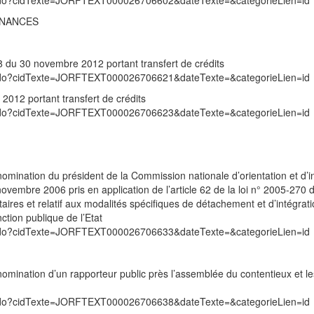
exte.do?cidTexte=JORFTEXT000026706602&dateTexte=&categorieLien=id
INANCES
8 du 30 novembre 2012 portant transfert de crédits
exte.do?cidTexte=JORFTEXT000026706621&dateTexte=&categorieLien=id
012 portant transfert de crédits
exte.do?cidTexte=JORFTEXT000026706623&dateTexte=&categorieLien=id
mination du président de la Commission nationale d’orientation et d’i
vembre 2006 pris en application de l’article 62 de la loi n° 2005-270 
taires et relatif aux modalités spécifiques de détachement et d’intégrat
nction publique de l’Etat
exte.do?cidTexte=JORFTEXT000026706633&dateTexte=&categorieLien=id
mination d’un rapporteur public près l’assemblée du contentieux et le
exte.do?cidTexte=JORFTEXT000026706638&dateTexte=&categorieLien=id