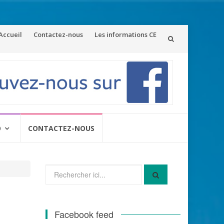
ler
Accueil
Contactez-nous
Les informations CE
u
ontenu
O
CONTACTEZ-NOUS
Recherche
pour
:
Facebook feed