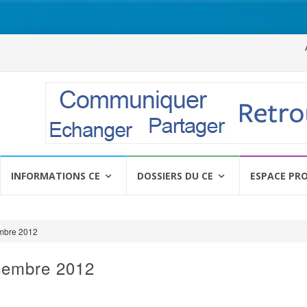
Al
a
c
INFORMATIONS CE
DOSSIERS DU CE
ESPACE PR
mbre 2012
cembre 2012