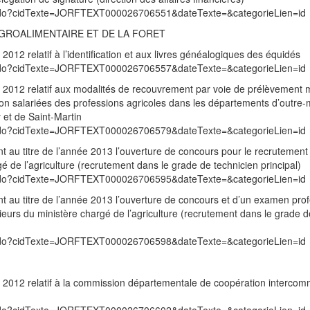
exte.do?cidTexte=JORFTEXT000026706551&dateTexte=&categorieLien=id
’AGROALIMENTAIRE ET DE LA FORET
12 relatif à l’identification et aux livres généalogiques des équidés
exte.do?cidTexte=JORFTEXT000026706557&dateTexte=&categorieLien=id
2012 relatif aux modalités de recouvrement par voie de prélèvement 
on salariées des professions agricoles dans les départements d’outre-
 et de Saint-Martin
exte.do?cidTexte=JORFTEXT000026706579&dateTexte=&categorieLien=id
 au titre de l’année 2013 l’ouverture de concours pour le recrutement
é de l’agriculture (recrutement dans le grade de technicien principal)
exte.do?cidTexte=JORFTEXT000026706595&dateTexte=&categorieLien=id
 au titre de l’année 2013 l’ouverture de concours et d’un examen pro
ieurs du ministère chargé de l’agriculture (recrutement dans le grade d
exte.do?cidTexte=JORFTEXT000026706598&dateTexte=&categorieLien=id
2012 relatif à la commission départementale de coopération interco