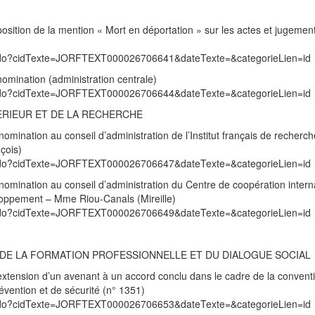
osition de la mention « Mort en déportation » sur les actes et jugemen
exte.do?cidTexte=JORFTEXT000026706641&dateTexte=&categorieLien=id
omination (administration centrale)
exte.do?cidTexte=JORFTEXT000026706644&dateTexte=&categorieLien=id
ERIEUR ET DE LA RECHERCHE
mination au conseil d’administration de l’Institut français de recherc
çois)
exte.do?cidTexte=JORFTEXT000026706647&dateTexte=&categorieLien=id
omination au conseil d’administration du Centre de coopération intern
oppement – Mme Riou-Canals (Mireille)
exte.do?cidTexte=JORFTEXT000026706649&dateTexte=&categorieLien=id
I, DE LA FORMATION PROFESSIONNELLE ET DU DIALOGUE SOCIAL
xtension d’un avenant à un accord conclu dans le cadre de la convent
révention et de sécurité (n° 1351)
exte.do?cidTexte=JORFTEXT000026706653&dateTexte=&categorieLien=id