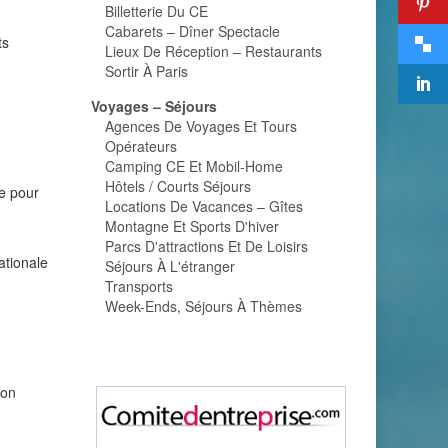
Billetterie Du CE
Cabarets – Dîner Spectacle
ts
Lieux De Réception – Restaurants
Sortir À Paris
Voyages – Séjours
Agences De Voyages Et Tours
Opérateurs
Camping CE Et Mobil-Home
Hôtels / Courts Séjours
he pour
Locations De Vacances – Gîtes
Montagne Et Sports D'hiver
Parcs D'attractions Et De Loisirs
ationale
Séjours À L'étranger
Transports
Week-Ends, Séjours À Thèmes
ion