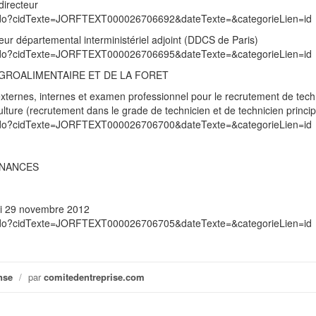
directeur
exte.do?cidTexte=JORFTEXT000026706692&dateTexte=&categorieLien=id
eur départemental interministériel adjoint (DDCS de Paris)
exte.do?cidTexte=JORFTEXT000026706695&dateTexte=&categorieLien=id
’AGROALIMENTAIRE ET DE LA FORET
 externes, internes et examen professionnel pour le recrutement de tech
ulture (recrutement dans le grade de technicien et de technicien princip
exte.do?cidTexte=JORFTEXT000026706700&dateTexte=&categorieLien=id
INANCES
di 29 novembre 2012
exte.do?cidTexte=JORFTEXT000026706705&dateTexte=&categorieLien=id
nse
/
par
comitedentreprise.com