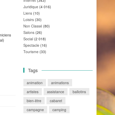
Internet
(343)
Juridique
(4 016)
Liens
(10)
Loisirs
(30)
Non Classé
(80)
Salons
(26)
niciens
Social
(2 018)
al)
Spectacle
(16)
Tourisme
(33)
Tags
animation
animations
artistes
assistance
ballotins
bien-être
cabaret
campagne
camping