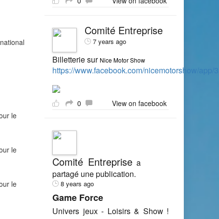
0
View on facebook
Comité Entreprise
7 years ago
national
Billetterie sur
Nice Motor Show
https://www.facebook.com/nicemotorshow/app
0
View on facebook
our le
our le
Comité Entreprise
a
partagé une publication.
our le
8 years ago
Game Force
Univers jeux - Loisirs & Show !