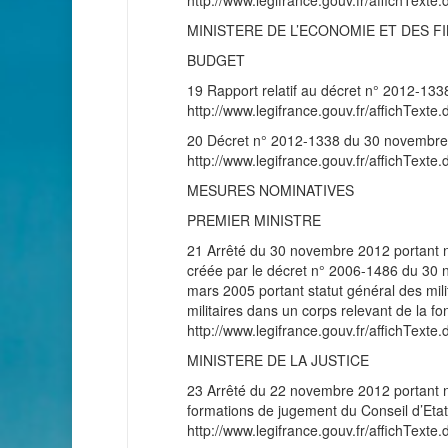
http://www.legifrance.gouv.fr/affichT
MINISTERE DE L’ECONOMIE ET DES F
BUDGET
19 Rapport relatif au décret n° 2012-133
http://www.legifrance.gouv.fr/affichT
20 Décret n° 2012-1338 du 30 novembre 2
http://www.legifrance.gouv.fr/affichT
MESURES NOMINATIVES
PREMIER MINISTRE
21 Arrêté du 30 novembre 2012 portant no
créée par le décret n° 2006-1486 du 30 no
mars 2005 portant statut général des mili
militaires dans un corps relevant de la fo
http://www.legifrance.gouv.fr/affichT
MINISTERE DE LA JUSTICE
23 Arrêté du 22 novembre 2012 portant no
formations de jugement du Conseil d’Etat
http://www.legifrance.gouv.fr/affichT