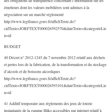
des obligations de transparence concernant l’information sur les
émetteurs dont les valeurs mobilières sont admises à la
négociation sur un marché réglementé
http://www.legifrance.gouv.fr/affichTexte.do?
cidTexte=JORFTEXT000026592570&dateTexte=&categorieLie
n=id
BUDGET
40 Décret n° 2012-1245 du 7 novembre 2012 relatif aux déchets
et pertes lors de la fabrication, de la transformation et du stockage
d’alcools et de boissons alcooliques
http://www.legifrance.gouv.fr/affichTexte.do?
cidTexte=JORFTEXT000026593101&dateTexte=&categorieLie
n=id
41 Additif temporaire aux règlements des jeux de loterie
instantanée de la gamme Illiko accessibles par internet relatif à