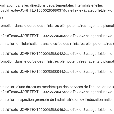
ination dans les directions départementales interministérielles
exte.do?cidTexte=JORFTEXT000026568037&dateTexte=&categorieLien=id
RES
motion dans le corps des ministres plénipotentiaires (agents diplomat
exte.do?cidTexte=JORFTEXT000026568040&dateTexte=&categorieLien=id
nation et titularisation dans le corps des ministres plénipotentiaires
exte.do?cidTexte=JORFTEXT000026568042&dateTexte=&categorieLien=id
motion dans le corps des ministres plénipotentiaires (agents diplomat
exte.do?cidTexte=JORFTEXT000026568044&dateTexte=&categorieLien=id
LE
mination d’une directrice académique des services de l’éducation nati
exte.do?cidTexte=JORFTEXT000026568047&dateTexte=&categorieLien=id
ination (inspection générale de l’administration de l’éducation nation
exte.do?cidTexte=JORFTEXT000026568049&dateTexte=&categorieLien=id