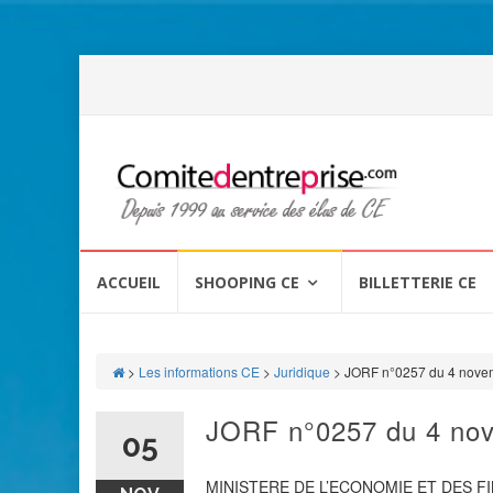
Aller
au
ACCUEIL
SHOOPING CE
BILLETTERIE CE
contenu
>
Les informations CE
>
Juridique
>
JORF n°0257 du 4 nove
JORF n°0257 du 4 no
05
MINISTERE DE L’ECONOMIE ET DES F