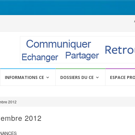
Al
a
c
INFORMATIONS CE
DOSSIERS DU CE
ESPACE PR
mbre 2012
vembre 2012
INANCES