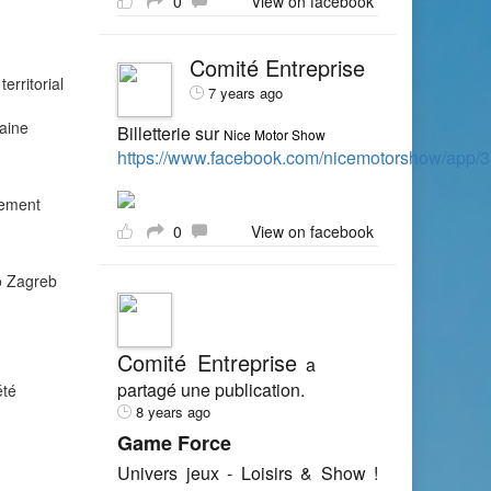
0
View on facebook
Comité Entreprise
erritorial
7 years ago
laine
Billetterie sur
Nice Motor Show
https://www.facebook.com/nicemotorshow/app
tement
0
View on facebook
o Zagreb
Comité Entreprise
a
partagé une publication.
été
8 years ago
Game Force
Univers jeux - Loisirs & Show !