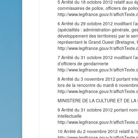
5 Arrêté du 18 octobre 2012 relatif aux 
commissaires de police, officiers de polic
http://www.legifrance.gouv.fr/affichT
6 Arrêté du 29 octobre 2012 modifiant l’a
(spécialités : administration générale, ge
développement des territoires) par le ser
représentant le Grand Ouest (Bretagne,
http://www.legifrance.gouv.fr/affichT
7 Arrêté du 31 octobre 2012 modifiant l’
d’officiers de gendarmerie
http://www.legifrance.gouv.fr/affichT
8 Arrêté du 3 novembre 2012 portant int
lors de la rencontre du mardi 6 novembr
http://www.legifrance.gouv.fr/affichT
MINISTERE DE LA CULTURE ET DE L
9 Arrêté du 31 octobre 2012 portant nomin
intellectuelle
http://www.legifrance.gouv.fr/affichT
10 Arrêté du 2 novembre 2012 relatif à l’in
http://www.legifrance.gouv.fr/affichT