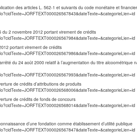
cation des articles L. 562-1 et suivants du code monétaire et financie
exte.do?cidTexte=JORFTEXT000026567843&dateTexte=&categorieLien=id
25 du 2 novembre 2012 portant virement de crédits
exte.do?cidTexte=JORFTEXT000026567984&dateTexte=&categorieLien=id
012 portant virement de crédits
exte.do?cidTexte=JORFTEXT000026567986&dateTexte=&categorieLien=id
arrêté du 24 août 2000 relatif à l’augmentation du titre alcoométrique n
exte.do?cidTexte=JORFTEXT000026567993&dateTexte=&categorieLien=id
rture de crédits d’attributions de produits
exte.do?cidTexte=JORFTEXT000026568006&dateTexte=&categorieLien=id
erture de crédits de fonds de concours
exte.do?cidTexte=JORFTEXT000026568014&dateTexte=&categorieLien=id
onnaissance d’une fondation comme établissement d’utilité publique
exte.do?cidTexte=JORFTEXT000026567847&dateTexte=&categorieLien=id