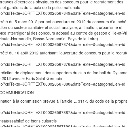
épreuves d’exercices physiques des concours pour le recrutement des
e et gardiens de la paix de la police nationale
exte.do?cidTexte=JORFTEXT000026567849&dateTexte=&categorieLien=id
rrêté du 5 mars 2012 portant ouverture en 2012 du concours d’attaché t
stion du secteur sanitaire et social, analyste, animation, urbanisme et
vice interrégional des concours adossé au centre de gestion d’Ille-et-Vi
 Haute-Normandie, Basse-Normandie, Pays de la Loire)
exte.do?cidTexte=JORFTEXT000026567874&dateTexte=&categorieLien=id
arrêté du 10 août 2012 autorisant l’ouverture de concours pour le recru
exte.do?cidTexte=JORFTEXT000026567876&dateTexte=&categorieLien=id
erdiction de déplacement des supporters du club de football du Dynam
e 2012 avec le Paris Saint-Germain
exte.do?cidTexte=JORFTEXT000026567880&dateTexte=&categorieLien=id
A COMMUNICATION
ation à la commission prévue à l’article L. 311-5 du code de la propri
exte.do?cidTexte=JORFTEXT000026567887&dateTexte=&categorieLien=id
saisissabilité de biens culturels
exte.do?cidTexte=JORFTEXT000026567890&dateTexte=&categorieLien=id