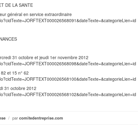
ET DE LA SANTE
eur général en service extraordinaire
exte.do?cidTexte=JORFTEXT000026568091&dateTexte=&categorieLien=id
INANCES
rcredi 31 octobre et jeudi 1er novembre 2012
exte.do?cidTexte=JORFTEXT000026568098&dateTexte=&categorieLien=id
182 et 15 n° 62
exte.do?cidTexte=JORFTEXT000026568100&dateTexte=&categorieLien=id
edi 31 octobre 2012
exte.do?cidTexte=JORFTEXT000026568102&dateTexte=&categorieLien=id
nse
/
par
comitedentreprise.com