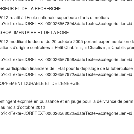
ERIEUR ET DE LA RECHERCHE
2 relatif à l’Ecole nationale supérieure d’arts et métiers
exte.do?cidTexte=JORFTEXT000026567894&dateTexte=&categorieLien=id
’AGROALIMENTAIRE ET DE LA FORET
012 modifiant le décret du 20 octobre 2005 portant expérimentation 
tions d’origine contrôlées « Petit Chablis », « Chablis », « Chablis pre
exte.do?cidTexte=JORFTEXT000026567958&dateTexte=&categorieLien=id
e participation financière de l’Etat pour le dépistage de la tuberculose
exte.do?cidTexte=JORFTEXT000026567972&dateTexte=&categorieLien=id
LOPPEMENT DURABLE ET DE L’ENERGIE
ontingent exprimé en puissance et en jauge pour la délivrance de perm
e au mois d’octobre 2012
exte.do?cidTexte=JORFTEXT000026568022&dateTexte=&categorieLien=id