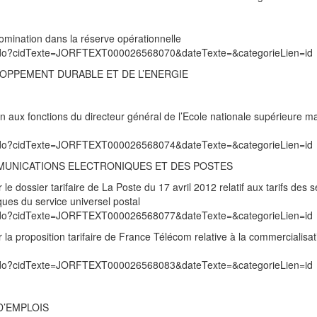
mination dans la réserve opérationnelle
exte.do?cidTexte=JORFTEXT000026568070&dateTexte=&categorieLien=id
LOPPEMENT DURABLE ET DE L’ENERGIE
 aux fonctions du directeur général de l’Ecole nationale supérieure ma
exte.do?cidTexte=JORFTEXT000026568074&dateTexte=&categorieLien=id
MUNICATIONS ELECTRONIQUES ET DES POSTES
 dossier tarifaire de La Poste du 17 avril 2012 relatif aux tarifs des s
ques du service universel postal
exte.do?cidTexte=JORFTEXT000026568077&dateTexte=&categorieLien=id
a proposition tarifaire de France Télécom relative à la commercialisat
exte.do?cidTexte=JORFTEXT000026568083&dateTexte=&categorieLien=id
D’EMPLOIS