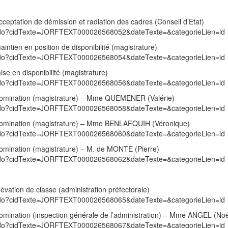
eptation de démission et radiation des cadres (Conseil d’Etat)
exte.do?cidTexte=JORFTEXT000026568052&dateTexte=&categorieLien=id
ntien en position de disponibilité (magistrature)
exte.do?cidTexte=JORFTEXT000026568054&dateTexte=&categorieLien=id
e en disponibilité (magistrature)
exte.do?cidTexte=JORFTEXT000026568056&dateTexte=&categorieLien=id
nomination (magistrature) – Mme QUEMENER (Valérie)
exte.do?cidTexte=JORFTEXT000026568058&dateTexte=&categorieLien=id
nomination (magistrature) – Mme BENLAFQUIH (Véronique)
exte.do?cidTexte=JORFTEXT000026568060&dateTexte=&categorieLien=id
omination (magistrature) – M. de MONTE (Pierre)
exte.do?cidTexte=JORFTEXT000026568062&dateTexte=&categorieLien=id
vation de classe (administration préfectorale)
exte.do?cidTexte=JORFTEXT000026568065&dateTexte=&categorieLien=id
omination (inspection générale de l’administration) – Mme ANGEL (No
exte.do?cidTexte=JORFTEXT000026568067&dateTexte=&categorieLien=id