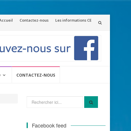
ler
Accueil
Contactez-nous
Les informations CE
u
ontenu
O
CONTACTEZ-NOUS
Recherche
pour
:
Facebook feed