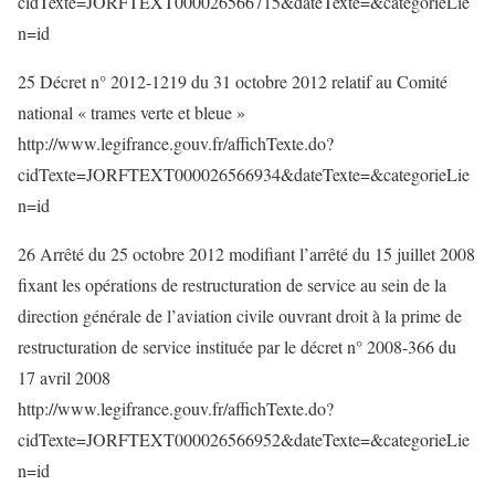
cidTexte=JORFTEXT000026566715&dateTexte=&categorieLie
n=id
25 Décret n° 2012-1219 du 31 octobre 2012 relatif au Comité
national « trames verte et bleue »
http://www.legifrance.gouv.fr/affichTexte.do?
cidTexte=JORFTEXT000026566934&dateTexte=&categorieLie
n=id
26 Arrêté du 25 octobre 2012 modifiant l’arrêté du 15 juillet 2008
fixant les opérations de restructuration de service au sein de la
direction générale de l’aviation civile ouvrant droit à la prime de
restructuration de service instituée par le décret n° 2008-366 du
17 avril 2008
http://www.legifrance.gouv.fr/affichTexte.do?
cidTexte=JORFTEXT000026566952&dateTexte=&categorieLie
n=id