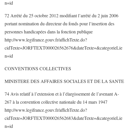
n=id
72 Arrêté du 25 octobre 2012 modifiant l’arrêté du 2 juin 2006
portant nomination du directeur du fonds pour l’insertion des
personnes handicapées dans la fonction publique
http://www.legifrance.gouv.fr/affichTexte.do?
cidTexte=JORFTEXT000026562676&dateTexte=&categorieLie
n=id
CONVENTIONS COLLECTIVES
MINISTERE DES AFFAIRES SOCIALES ET DE LA SANTE
74 Avis relatif à l’extension et à l’élargissement de l’avenant A-
267 à la convention collective nationale du 14 mars 1947
http://www.legifrance.gouv.fr/affichTexte.do?
cidTexte=JORFTEXT000026562683&dateTexte=&categorieLie
n=id