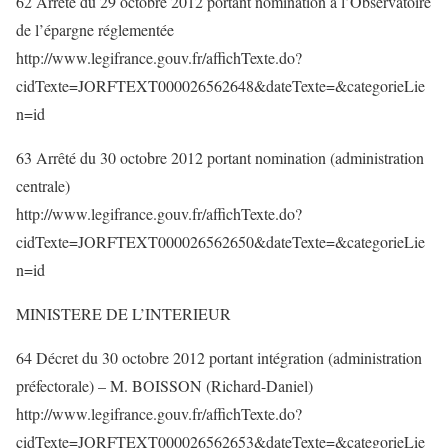
62 Arrêté du 29 octobre 2012 portant nomination à l’Observatoire
de l’épargne réglementée
http://www.legifrance.gouv.fr/affichTexte.do?
cidTexte=JORFTEXT000026562648&dateTexte=&categorieLie
n=id
63 Arrêté du 30 octobre 2012 portant nomination (administration
centrale)
http://www.legifrance.gouv.fr/affichTexte.do?
cidTexte=JORFTEXT000026562650&dateTexte=&categorieLie
n=id
MINISTERE DE L’INTERIEUR
64 Décret du 30 octobre 2012 portant intégration (administration
préfectorale) – M. BOISSON (Richard-Daniel)
http://www.legifrance.gouv.fr/affichTexte.do?
cidTexte=JORFTEXT000026562653&dateTexte=&categorieLie