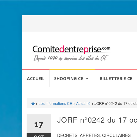
Aller
au
ACCUEIL
SHOOPING CE
BILLETTERIE CE
contenu
>
Les informations CE
>
Actualité
>
JORF n°0242 du 17 octo
JORF n°0242 du 17 oc
17
DECRETS, ARRETES, CIRCULAIRES