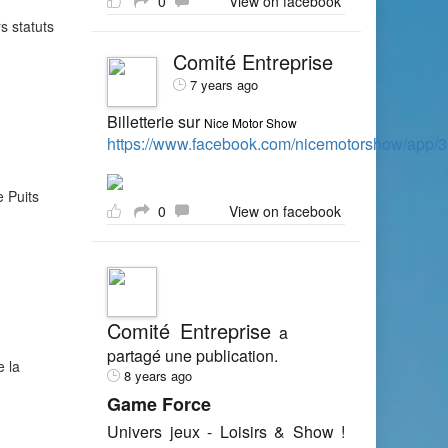
0
View on facebook
s statuts
Comité Entreprise
7 years ago
Billetterie sur
Nice Motor Show
https://www.facebook.com/nicemotorshow/app
e Puits
0
View on facebook
Comité Entreprise
a
partagé une publication.
e la
8 years ago
Game Force
Univers jeux - Loisirs & Show !