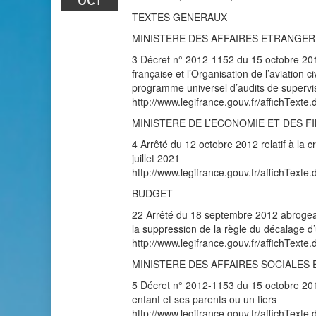
OCT
TEXTES GENERAUX
MINISTERE DES AFFAIRES ETRANGE
3 Décret n° 2012-1152 du 15 octobre 201
française et l’Organisation de l’aviation c
programme universel d’audits de supervis
http://www.legifrance.gouv.fr/affichT
MINISTERE DE L’ECONOMIE ET DES F
4 Arrêté du 12 octobre 2012 relatif à la c
juillet 2021
http://www.legifrance.gouv.fr/affichT
BUDGET
22 Arrêté du 18 septembre 2012 abrogeant 
la suppression de la règle du décalage d
http://www.legifrance.gouv.fr/affichT
MINISTERE DES AFFAIRES SOCIALES 
5 Décret n° 2012-1153 du 15 octobre 2012
enfant et ses parents ou un tiers
http://www.legifrance.gouv.fr/affichT