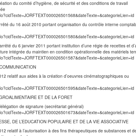
réation du comité d’hygiène, de sécurité et des conditions de travail
mée
exte.do?cidTexte=JORFTEXT000026501568&dateTexte=&categorieLien=id
arrêté du 16 août 2010 portant organisation du contrôle interne compta
exte.do?cidTexte=JORFTEXT000026501580&dateTexte=&categorieLien=id
rrêté du 6 janvier 2011 portant institution d’une régie de recettes et d
cture intégrée du maintien en condition opérationnelle des matériels ter
exte.do?cidTexte=JORFTEXT000026501587&dateTexte=&categorieLien=id
A COMMUNICATION
12 relatif aux aides à la création d’oeuvres cinématographiques ou
exte.do?cidTexte=JORFTEXT000026501595&dateTexte=&categorieLien=id
’AGROALIMENTAIRE ET DE LA FORET
élégation de signature (secrétariat général)
exte.do?cidTexte=JORFTEXT000026501673&dateTexte=&categorieLien=id
SSE, DE L’EDUCATION POPULAIRE ET DE LA VIE ASSOCIATIVE
 relatif à l’autorisation à des fins thérapeutiques de substances et d