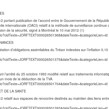
RES
2 portant publication de l’accord entre le Gouvernement de la Républ
ivile internationale (OACI) relatif à la méthode de surveillance continue 
ion de la sécurité, signé à Montréal le 10 mai 2012 (1)
exte.do?cidTexte=JORFTEXT000026501368&dateTexte=&categorieLien=id
INANCES
réation d’obligations assimilables du Trésor indexées sur l’inflation 0,1
exte.do?cidTexte=JORFTEXT000026501375&dateTexte=&categorieLien=id
l’arrêté du 25 octobre 1993 modifié relatif aux traitements informatiq
’un mois de la déduction de la TVA
exte.do?cidTexte=JORFTEXT000026501704&dateTexte=&categorieLien=id
ET DE LA SANTE
 relatif aux espaces de rencontre destinés au maintien des liens entr
exte.do?cidTexte=JORFTEXT000026501392&dateTexte=&categorieLien=id