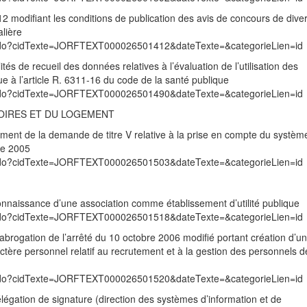
 modifiant les conditions de publication des avis de concours de diver
alière
exte.do?cidTexte=JORFTEXT000026501412&dateTexte=&categorieLien=id
tés de recueil des données relatives à l’évaluation de l’utilisation des
ue à l’article R. 6311-16 du code de la santé publique
exte.do?cidTexte=JORFTEXT000026501490&dateTexte=&categorieLien=id
TOIRES ET DU LOGEMENT
rément de la demande de titre V relative à la prise en compte du systèm
ue 2005
exte.do?cidTexte=JORFTEXT000026501503&dateTexte=&categorieLien=id
nnaissance d’une association comme établissement d’utilité publique
exte.do?cidTexte=JORFTEXT000026501518&dateTexte=&categorieLien=id
brogation de l’arrêté du 10 octobre 2006 modifié portant création d’un
tère personnel relatif au recrutement et à la gestion des personnels d
exte.do?cidTexte=JORFTEXT000026501520&dateTexte=&categorieLien=id
légation de signature (direction des systèmes d’information et de