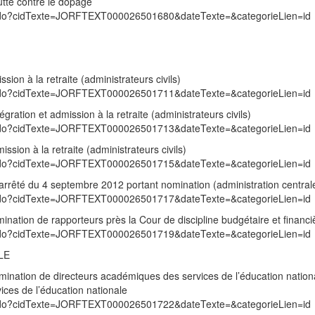
utte contre le dopage
exte.do?cidTexte=JORFTEXT000026501680&dateTexte=&categorieLien=id
ion à la retraite (administrateurs civils)
exte.do?cidTexte=JORFTEXT000026501711&dateTexte=&categorieLien=id
gration et admission à la retraite (administrateurs civils)
exte.do?cidTexte=JORFTEXT000026501713&dateTexte=&categorieLien=id
sion à la retraite (administrateurs civils)
exte.do?cidTexte=JORFTEXT000026501715&dateTexte=&categorieLien=id
’arrêté du 4 septembre 2012 portant nomination (administration central
exte.do?cidTexte=JORFTEXT000026501717&dateTexte=&categorieLien=id
ination de rapporteurs près la Cour de discipline budgétaire et financi
exte.do?cidTexte=JORFTEXT000026501719&dateTexte=&categorieLien=id
LE
ination de directeurs académiques des services de l’éducation nation
ices de l’éducation nationale
exte.do?cidTexte=JORFTEXT000026501722&dateTexte=&categorieLien=id