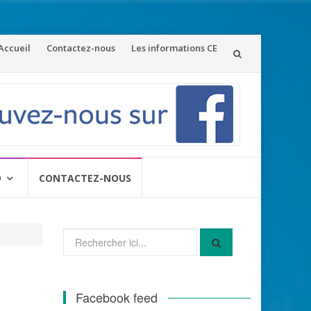
ler
Accueil
Contactez-nous
Les informations CE
u
ontenu
O
CONTACTEZ-NOUS
Recherche
pour
:
Facebook feed