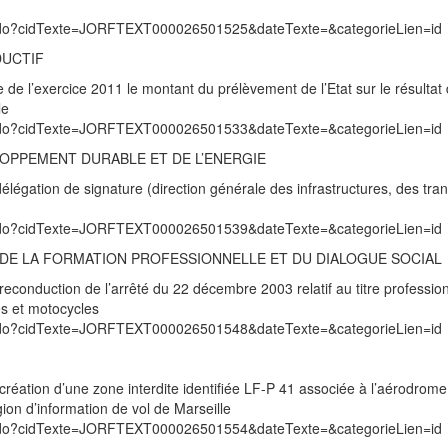
exte.do?cidTexte=JORFTEXT000026501525&dateTexte=&categorieLien=id
DUCTIF
e de l’exercice 2011 le montant du prélèvement de l’Etat sur le résultat
le
exte.do?cidTexte=JORFTEXT000026501533&dateTexte=&categorieLien=id
LOPPEMENT DURABLE ET DE L’ENERGIE
légation de signature (direction générale des infrastructures, des tran
exte.do?cidTexte=JORFTEXT000026501539&dateTexte=&categorieLien=id
I, DE LA FORMATION PROFESSIONNELLE ET DU DIALOGUE SOCIAL
econduction de l’arrêté du 22 décembre 2003 relatif au titre professio
es et motocycles
exte.do?cidTexte=JORFTEXT000026501548&dateTexte=&categorieLien=id
éation d’une zone interdite identifiée LF-P 41 associée à l’aérodrome 
on d’information de vol de Marseille
exte.do?cidTexte=JORFTEXT000026501554&dateTexte=&categorieLien=id