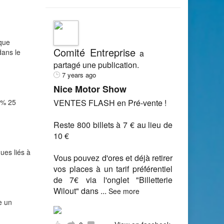
ique
Comité Entreprise
dans le
a
partagé une publication.
7 years ago
Nice Motor Show
0 % 25
VENTES FLASH en Pré-vente !
Reste 800 billets à 7 € au lieu de
10 €
ues liés à
Vous pouvez d'ores et déjà retirer
vos places à un tarif préférentiel
de 7€ via l'onglet "Billetterie
Wilout" dans
...
See more
e un