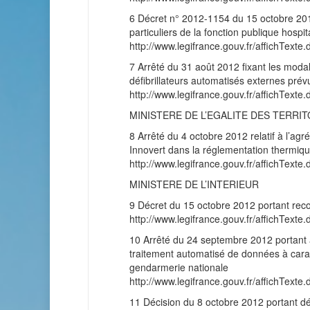
6 Décret n° 2012-1154 du 15 octobre 2012
particuliers de la fonction publique hospit
http://www.legifrance.gouv.fr/affichT
7 Arrêté du 31 août 2012 fixant les modali
défibrillateurs automatisés externes prév
http://www.legifrance.gouv.fr/affichT
MINISTERE DE L’EGALITE DES TERRI
8 Arrêté du 4 octobre 2012 relatif à l’ag
Innovert dans la réglementation thermiq
http://www.legifrance.gouv.fr/affichT
MINISTERE DE L’INTERIEUR
9 Décret du 15 octobre 2012 portant reco
http://www.legifrance.gouv.fr/affichT
10 Arrêté du 24 septembre 2012 portant a
traitement automatisé de données à carac
gendarmerie nationale
http://www.legifrance.gouv.fr/affichT
11 Décision du 8 octobre 2012 portant dé