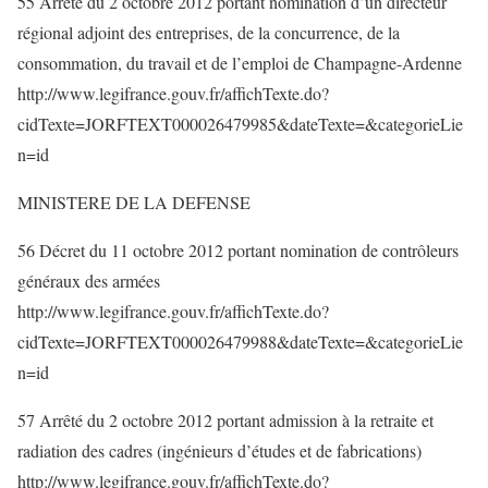
55 Arrêté du 2 octobre 2012 portant nomination d’un directeur
régional adjoint des entreprises, de la concurrence, de la
consommation, du travail et de l’emploi de Champagne-Ardenne
http://www.legifrance.gouv.fr/affichTexte.do?
cidTexte=JORFTEXT000026479985&dateTexte=&categorieLie
n=id
MINISTERE DE LA DEFENSE
56 Décret du 11 octobre 2012 portant nomination de contrôleurs
généraux des armées
http://www.legifrance.gouv.fr/affichTexte.do?
cidTexte=JORFTEXT000026479988&dateTexte=&categorieLie
n=id
57 Arrêté du 2 octobre 2012 portant admission à la retraite et
radiation des cadres (ingénieurs d’études et de fabrications)
http://www.legifrance.gouv.fr/affichTexte.do?