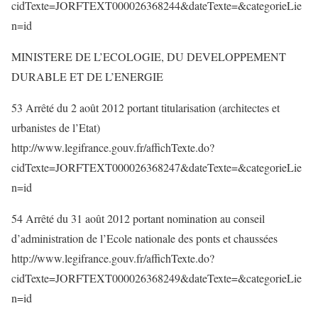
cidTexte=JORFTEXT000026368244&dateTexte=&categorieLie
n=id
MINISTERE DE L’ECOLOGIE, DU DEVELOPPEMENT
DURABLE ET DE L’ENERGIE
53 Arrêté du 2 août 2012 portant titularisation (architectes et
urbanistes de l’Etat)
http://www.legifrance.gouv.fr/affichTexte.do?
cidTexte=JORFTEXT000026368247&dateTexte=&categorieLie
n=id
54 Arrêté du 31 août 2012 portant nomination au conseil
d’administration de l’Ecole nationale des ponts et chaussées
http://www.legifrance.gouv.fr/affichTexte.do?
cidTexte=JORFTEXT000026368249&dateTexte=&categorieLie
n=id