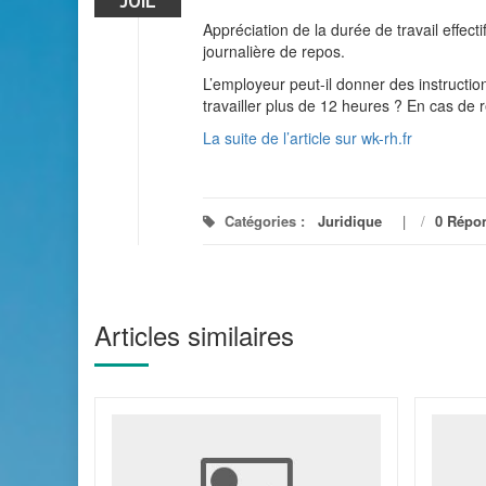
JUIL
Appréciation de la durée de travail effec
journalière de repos.
L’employeur peut-il donner des instruction
travailler plus de 12 heures ? En cas de r
La suite de l’article sur wk-rh.fr
Catégories :
Juridique
/
0 Répo
Articles similaires
 11