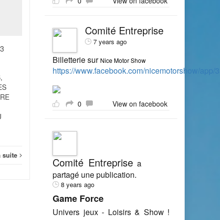
0
View on facebook
SEP
SEP
MINISTERE DES AFFAIRES
ETRANGERES ET DU
Comité Entreprise
DEVELOPPEMENT
INTERNATIONAL 5 Arrêté
7 years ago
13
du 26 août 2014 portant
délégation de signature...
Billetterie sur
Nice Motor Show
https://www.facebook.com/nicemotorshow/app
,
Juridique
Lire la suite
ES
Jurid
ERE
0
View on facebook
U
a suite
Comité Entreprise
a
partagé une publication.
8 years ago
Game Force
Univers jeux - Loisirs & Show !