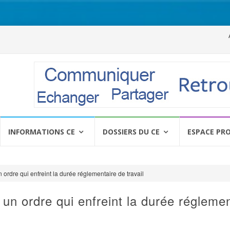
Al
a
c
INFORMATIONS CE
DOSSIERS DU CE
ESPACE PR
n ordre qui enfreint la durée réglementaire de travail
 un ordre qui enfreint la durée régleme