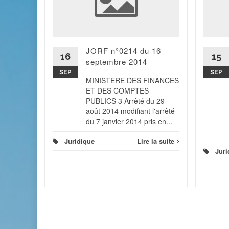
JORF n°0214 du 16
 du 26
16
15
élégation
septembre 2014
SEP
SEP
MINISTERE DES FINANCES
ET DES COMPTES
 la suite
PUBLICS 3 Arrêté du 29
août 2014 modifiant l'arrêté
du 7 janvier 2014 pris en...
Juridique
Lire la suite
Juri