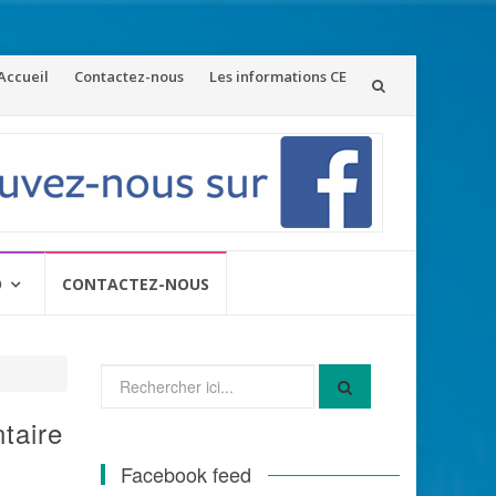
ler
Accueil
Contactez-nous
Les informations CE
u
ontenu
O
CONTACTEZ-NOUS
Recherche
pour
:
ntaire
Facebook feed