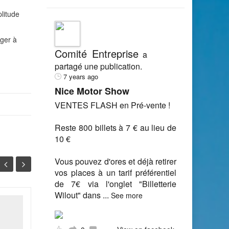
plitude
iger à
Comité Entreprise
a
partagé une publication.
7 years ago
Nice Motor Show
VENTES FLASH en Pré-vente !
Reste 800 billets à 7 € au lieu de
10 €
Vous pouvez d'ores et déjà retirer
vos places à un tarif préférentiel
de 7€ via l'onglet "Billetterie
Wilout" dans
...
See more
JORF n°0211 du 12
12
11
septembre 2014